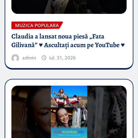
MUZICA POPULARA
Claudia a lansat noua piesă „Fata
Gilivană” ♥️ Ascultați acum pe YouTube ♥️
admin
iul. 31, 2026