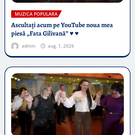
MUZICA POPULARA
Ascultați acum pe YouTube noua mea
piesă „Fata Gilivană” ♥️ ♥️
admin
aug. 1, 2026