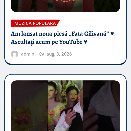
MUZICA POPULARA
Am lansat noua piesă „Fata Gilivană” ♥️
Ascultați acum pe YouTube ♥️
admin
aug. 3, 2026