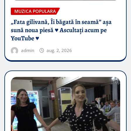
MUZICA POPULARA
„Fata gilivană, Îi băgată în seamă” așa
sună noua piesă ♥️ Ascultați acum pe
YouTube ♥️
admin
aug. 2, 2026