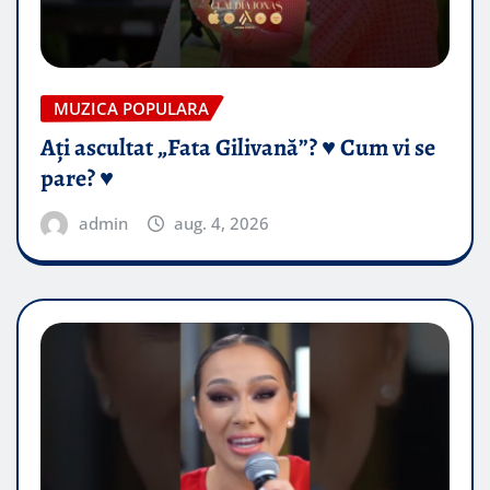
MUZICA POPULARA
Ați ascultat „Fata Gilivană”? ♥️ Cum vi se
pare? ♥️
admin
aug. 4, 2026