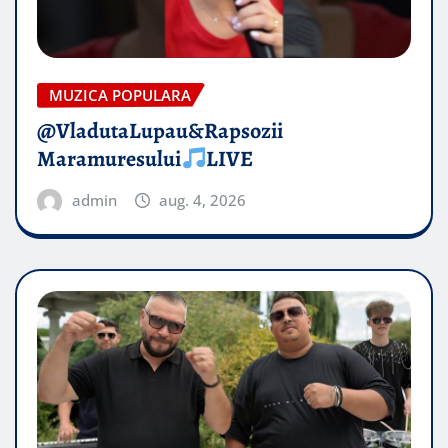
MUZICA POPULARA
@VladutaLupau&Rapsozii
Maramuresului
LIVE
admin
aug. 4, 2026