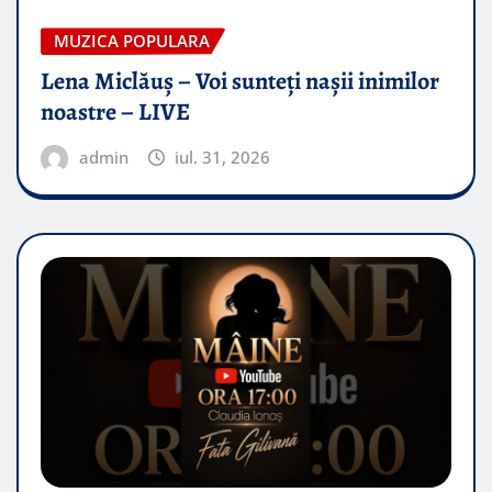
MUZICA POPULARA
Lena Miclăuș – Voi sunteți nașii inimilor
noastre – LIVE
admin
iul. 31, 2026