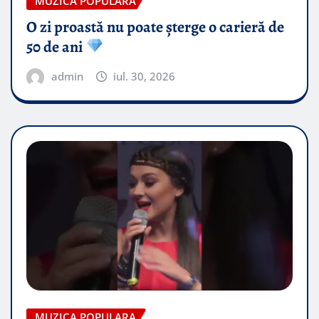
MUZICA POPULARA
O zi proastă nu poate șterge o carieră de
50 de ani
admin
iul. 30, 2026
MUZICA POPULARA