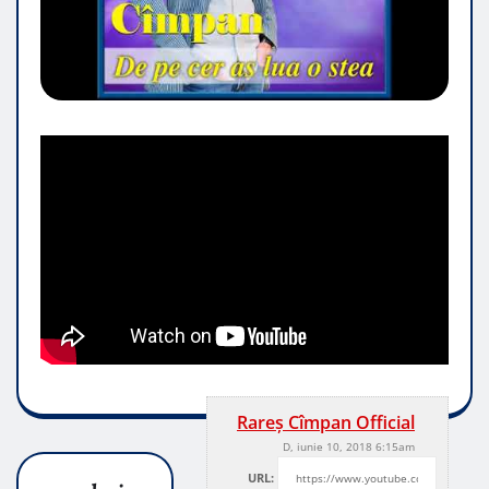
Rareș Cîmpan Official
D, iunie 10, 2018 6:15am
URL: