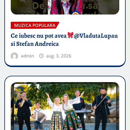
MUZICA POPULARA
Ce iubesc nu pot avea
​@VladutaLupau
si Stefan Andreica
admin
aug. 3, 2026