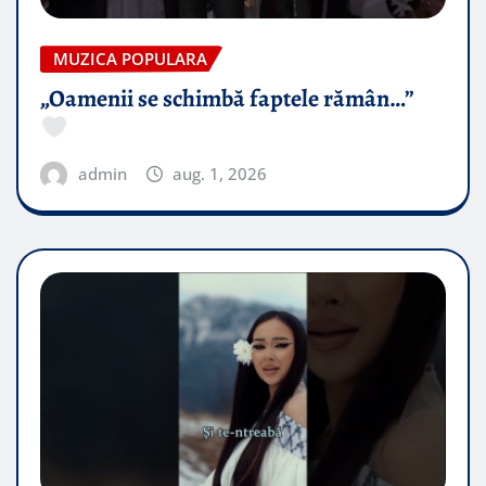
MUZICA POPULARA
„Oamenii se schimbă faptele rămân…”
admin
aug. 1, 2026