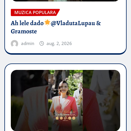
MUZICA POPULARA
Ah lele dado​
@VladutaLupau &
Gramoste
admin
aug. 2, 2026