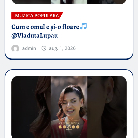
MUZICA POPULARA
Cum e omul e și-o floare
@VladutaLupau
admin
aug. 1, 2026