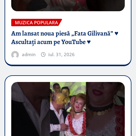
MUZICA POPULARA
Am lansat noua piesă „Fata Gilivană” ♥️
Ascultați acum pe YouTube ♥️
admin
iul. 31, 2026