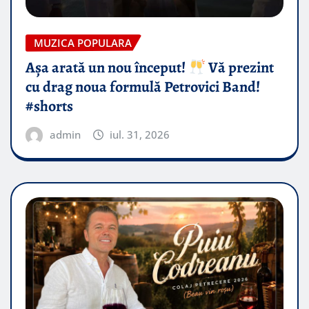
MUZICA POPULARA
Așa arată un nou început!
Vă prezint
cu drag noua formulă Petrovici Band!
#shorts
admin
iul. 31, 2026