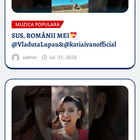
MUZICA POPULARA
SUS, ROMÂNII MEI
@VladutaLupau&@katiaivanofficial
admin
iul. 31, 2026