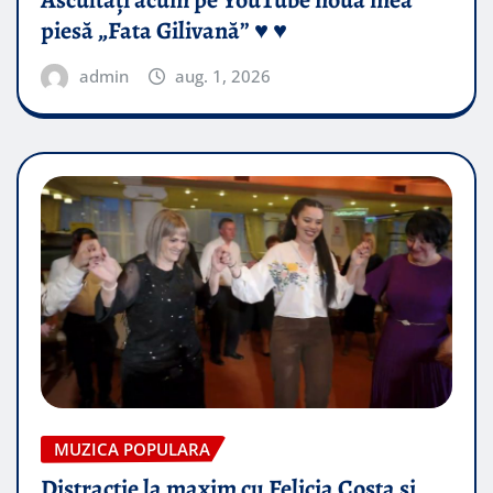
Ascultați acum pe YouTube noua mea
piesă „Fata Gilivană” ♥️ ♥️
admin
aug. 1, 2026
MUZICA POPULARA
Distractie la maxim cu Felicia Costa si