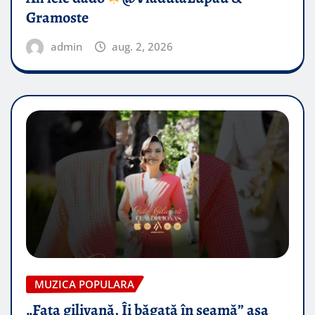
Gramoste
admin
aug. 2, 2026
MUZICA POPULARA
„Fata gilivană, Îi băgată în seamă” așa