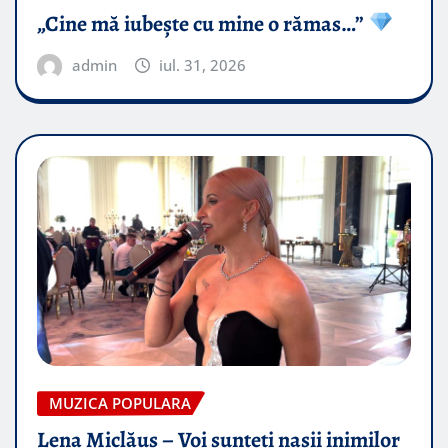
„Cine mă iubește cu mine o rămas…”
admin
iul. 31, 2026
MUZICA POPULARA
Lena Miclăuș – Voi sunteți nașii inimilor