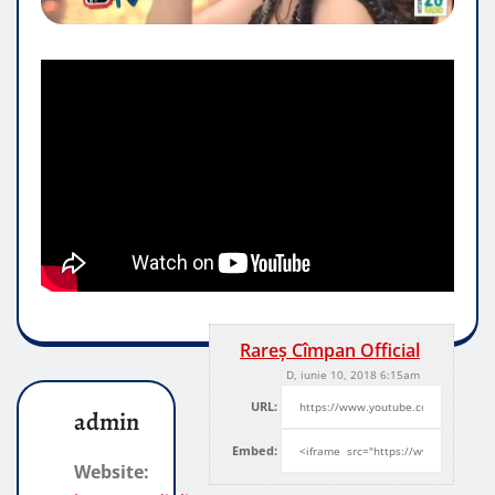
Rareș Cîmpan Official
D, iunie 10, 2018 6:15am
URL:
admin
Embed:
Website: