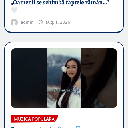
„Oamenii se schimbă faptele rămân…”
admin
aug. 1, 2026
MUZICA POPULARA