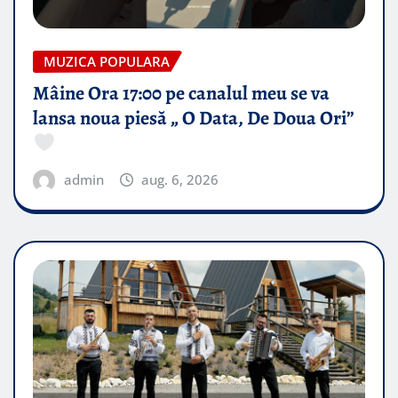
MUZICA POPULARA
Mâine Ora 17:00 pe canalul meu se va
lansa noua piesă „ O Data, De Doua Ori”
admin
aug. 6, 2026