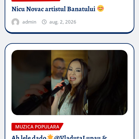
Nicu Novac artistul Banatului
admin
aug. 2, 2026
MUZICA POPULARA
Ah lele dado​
@VladutaLupau &