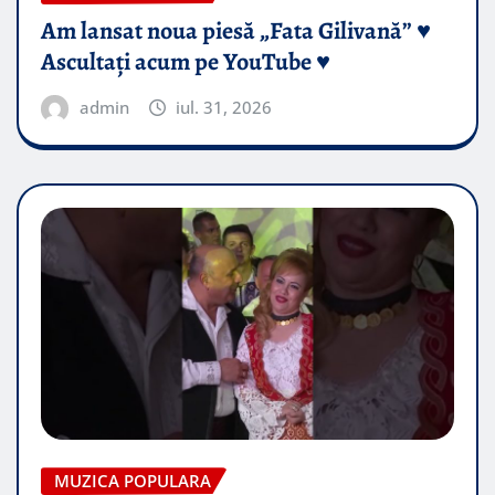
Am lansat noua piesă „Fata Gilivană” ♥️
Ascultați acum pe YouTube ♥️
admin
iul. 31, 2026
MUZICA POPULARA