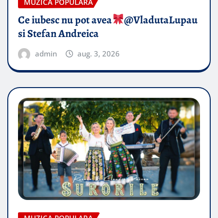
MUZICA POPULARA
Ce iubesc nu pot avea
​@VladutaLupau
si Stefan Andreica
admin
aug. 3, 2026