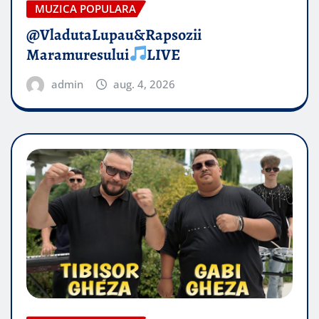
MUZICA POPULARA
@VladutaLupau&Rapsozii
Maramuresului
LIVE
admin
aug. 4, 2026