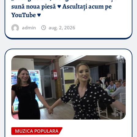
sună noua piesă ♥️ Ascultați acum pe
YouTube ♥️
admin
aug. 2, 2026
MUZICA POPULARA