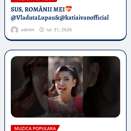
SUS, ROMÂNII MEI
@VladutaLupau&@katiaivanofficial
admin
iul. 31, 2026
MUZICA POPULARA