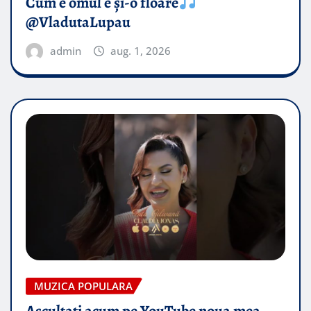
Cum e omul e și-o floare
@VladutaLupau
admin
aug. 1, 2026
MUZICA POPULARA