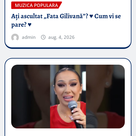
MUZICA POPULARA
Ați ascultat „Fata Gilivană”? ♥️ Cum vi se
pare? ♥️
admin
aug. 4, 2026