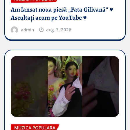
Am lansat noua piesă „Fata Gilivană” ♥️
Ascultați acum pe YouTube ♥️
admin
aug. 3, 2026
MUZICA POPULARA