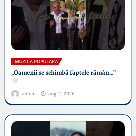
MUZICA POPULARA
„Oamenii se schimbă faptele rămân…”
admin
aug. 1, 2026