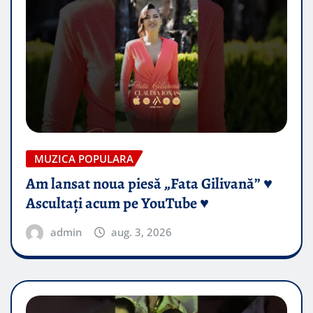
MUZICA POPULARA
Am lansat noua piesă „Fata Gilivană” ♥️
Ascultați acum pe YouTube ♥️
admin
aug. 3, 2026