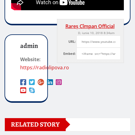
Rareș Cîmpan Official
D, iunie 10, 2018 8:34am
URL:
admin
Embed:
Website:
https://radiolipova.ro
RELATED STORY