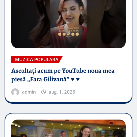
MUZICA POPULARA
Ascultați acum pe YouTube noua mea
piesă „Fata Gilivană” ♥️ ♥️
admin
aug. 1, 2026