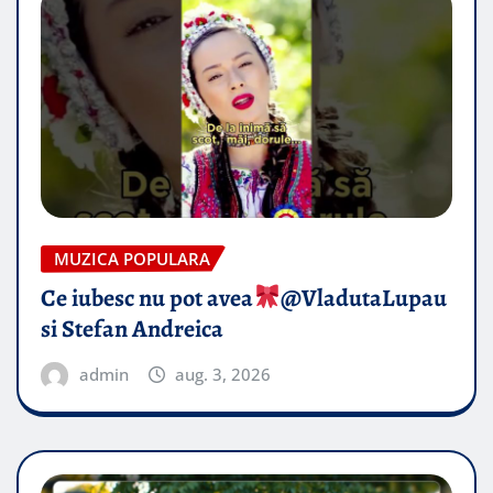
MUZICA POPULARA
Ce iubesc nu pot avea
​@VladutaLupau
si Stefan Andreica
admin
aug. 3, 2026