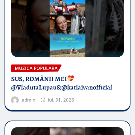
MUZICA POPULARA
SUS, ROMÂNII MEI
@VladutaLupau&@katiaivanofficial
admin
iul. 31, 2026