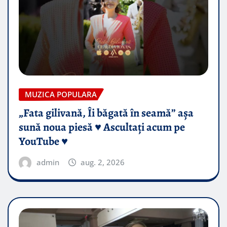
MUZICA POPULARA
„Fata gilivană, Îi băgată în seamă” așa
sună noua piesă ♥️ Ascultați acum pe
YouTube ♥️
admin
aug. 2, 2026