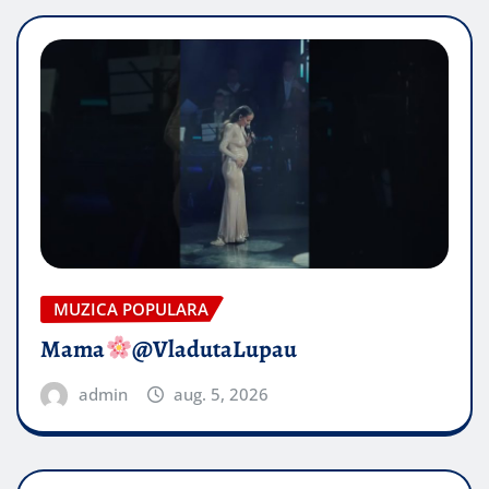
MUZICA POPULARA
Mama
@VladutaLupau
admin
aug. 5, 2026