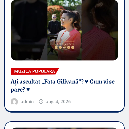
MUZICA POPULARA
Ați ascultat „Fata Gilivană”? ♥️ Cum vi se
pare? ♥️
admin
aug. 4, 2026