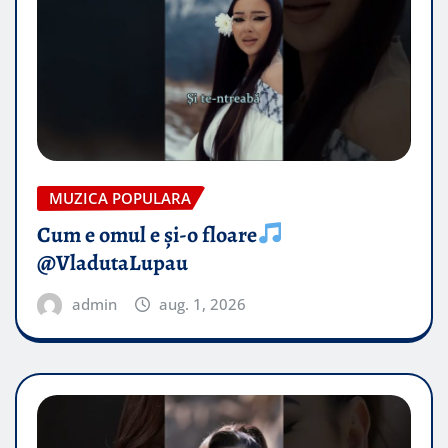
MUZICA POPULARA
Cum e omul e și-o floare
@VladutaLupau
admin
aug. 1, 2026