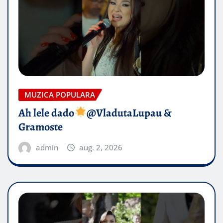
MUZICA POPULARA
Ah lele dado​
@VladutaLupau &
Gramoste
admin
aug. 2, 2026