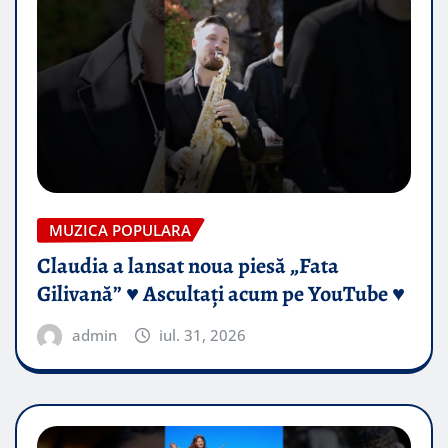
MUZICA POPULARA
Claudia a lansat noua piesă „Fata
Gilivană” ♥️ Ascultați acum pe YouTube ♥️
admin
iul. 31, 2026