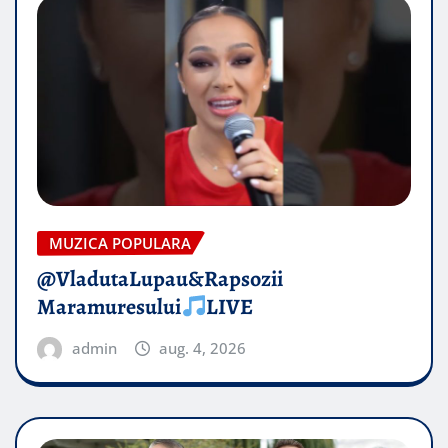
MUZICA POPULARA
@VladutaLupau&Rapsozii
Maramuresului
LIVE
admin
aug. 4, 2026