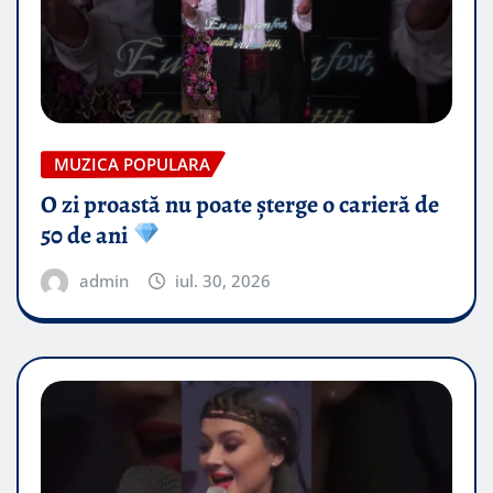
MUZICA POPULARA
O zi proastă nu poate șterge o carieră de
50 de ani
admin
iul. 30, 2026