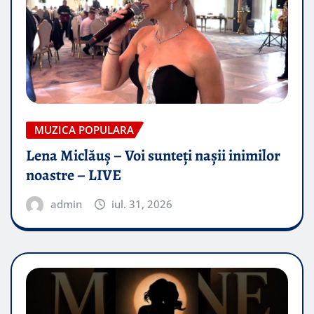
MUZICA POPULARA
Lena Miclăuș – Voi sunteți nașii inimilor
noastre – LIVE
admin
iul. 31, 2026