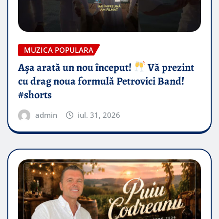
MUZICA POPULARA
Așa arată un nou început!
Vă prezint
cu drag noua formulă Petrovici Band!
#shorts
admin
iul. 31, 2026