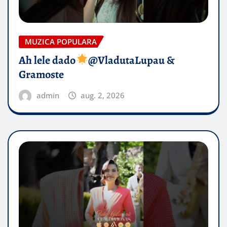
MUZICA POPULARA
Ah lele dado​
@VladutaLupau &
Gramoste
admin
aug. 2, 2026