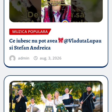
MUZICA POPULARA
Ce iubesc nu pot avea
​@VladutaLupau
si Stefan Andreica
admin
aug. 3, 2026