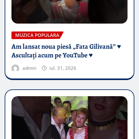
MUZICA POPULARA
Am lansat noua piesă „Fata Gilivană” ♥️
Ascultați acum pe YouTube ♥️
admin
iul. 31, 2026