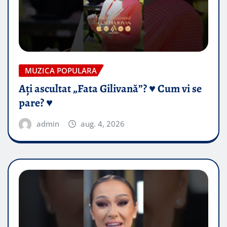
MUZICA POPULARA
Ați ascultat „Fata Gilivană”? ♥️ Cum vi se
pare? ♥️
admin
aug. 4, 2026