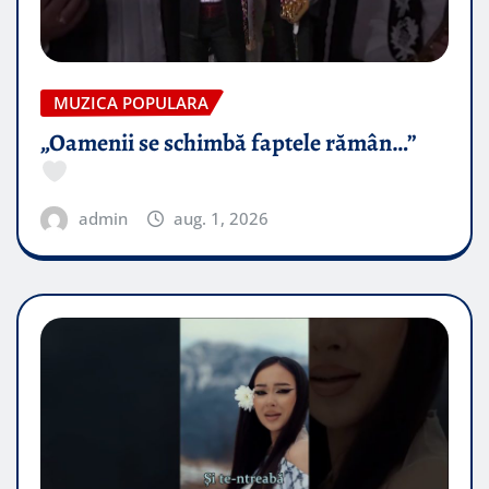
MUZICA POPULARA
„Oamenii se schimbă faptele rămân…”
admin
aug. 1, 2026