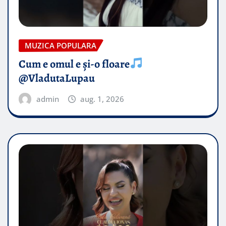
MUZICA POPULARA
Cum e omul e și-o floare
@VladutaLupau
admin
aug. 1, 2026