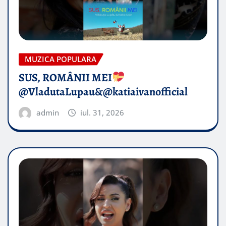
MUZICA POPULARA
SUS, ROMÂNII MEI
@VladutaLupau&@katiaivanofficial
admin
iul. 31, 2026