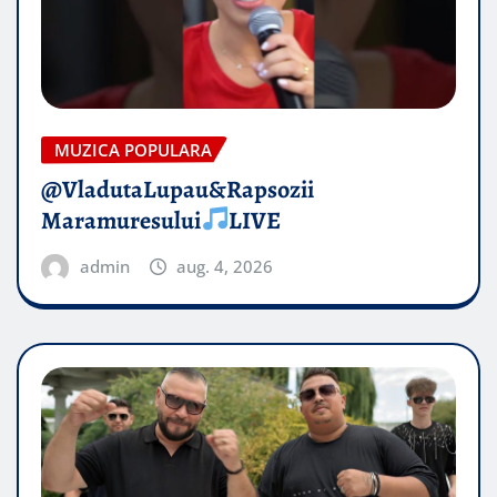
MUZICA POPULARA
@VladutaLupau&Rapsozii
Maramuresului
LIVE
admin
aug. 4, 2026