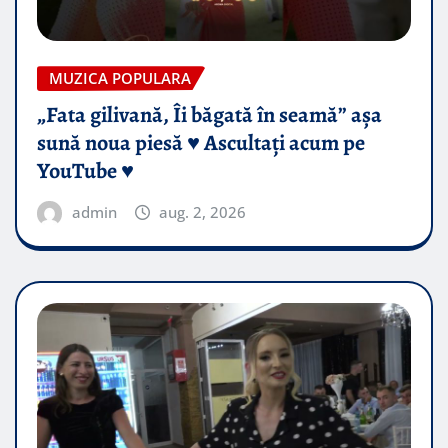
MUZICA POPULARA
„Fata gilivană, Îi băgată în seamă” așa
sună noua piesă ♥️ Ascultați acum pe
YouTube ♥️
admin
aug. 2, 2026