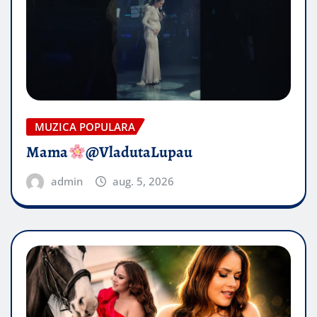
MUZICA POPULARA
Mama
@VladutaLupau
admin
aug. 5, 2026