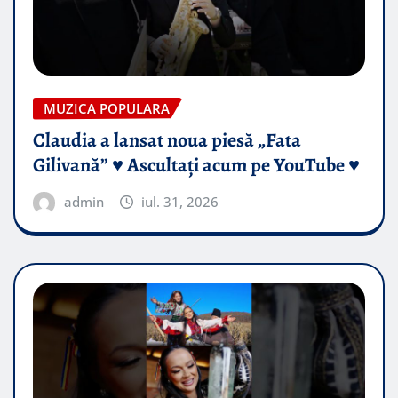
MUZICA POPULARA
Claudia a lansat noua piesă „Fata
Gilivană” ♥️ Ascultați acum pe YouTube ♥️
admin
iul. 31, 2026