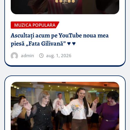
MUZICA POPULARA
Ascultați acum pe YouTube noua mea
piesă „Fata Gilivană” ♥️ ♥️
admin
aug. 1, 2026