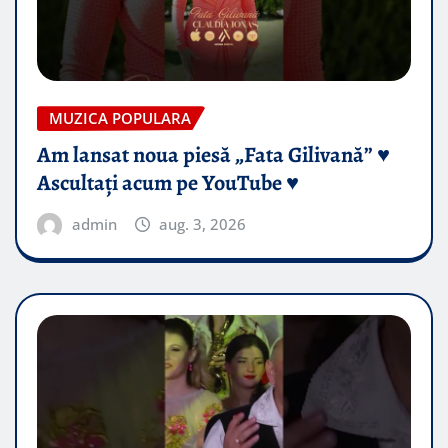
MUZICA POPULARA
Am lansat noua piesă „Fata Gilivană” ♥️
Ascultați acum pe YouTube ♥️
admin
aug. 3, 2026