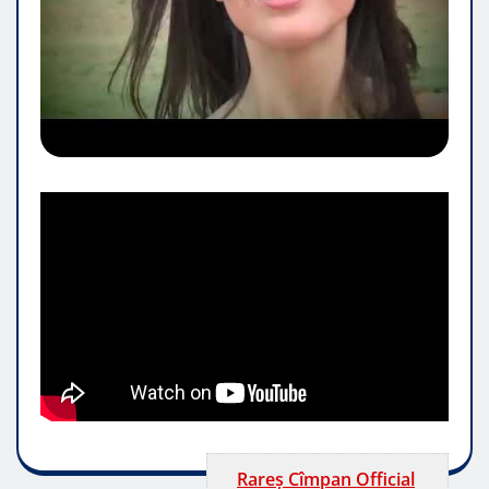
Rareș Cîmpan Official