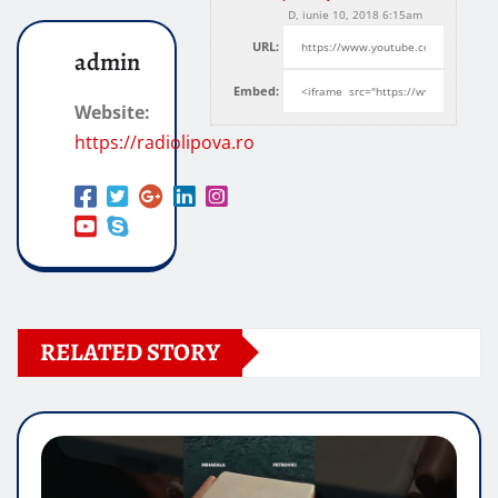
D, iunie 10, 2018 6:15am
URL:
admin
Embed:
Website:
https://radiolipova.ro
RELATED STORY