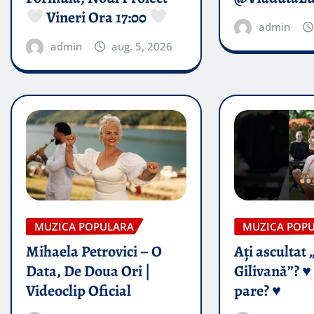
Vineri Ora 17:00
admin
admin
aug. 5, 2026
MUZICA POPULARA
MUZICA POP
Mihaela Petrovici – O
Ați ascultat 
Data, De Doua Ori |
Gilivană”? ♥️
Videoclip Oficial
pare? ♥️