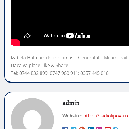
Izabela Halmai si Florin Ionas – Generalul – Mi-am trait 
Daca va place Like & Share
Tel: 0744 832 899;
0747 960 911; 0357 445 018
admin
Website:
https://radiolipova.r