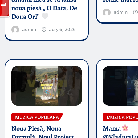
noua piesă „ O Data, De
admin
Doua Ori”
admin
aug. 6, 2026
MUZICA POPULARA
MUZICA POP
Noua Piesă, Noua
Mama
Formulă, Noul Proiect
@VladutaL