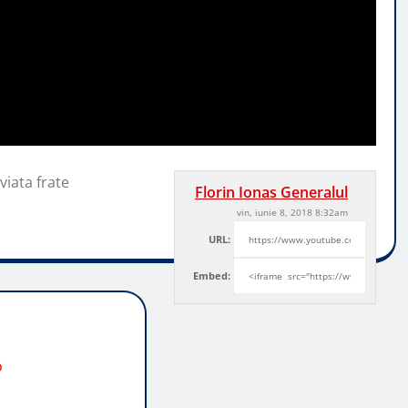
viata frate
Florin Ionas Generalul
vin, iunie 8, 2018 8:32am
URL:
Embed:
o