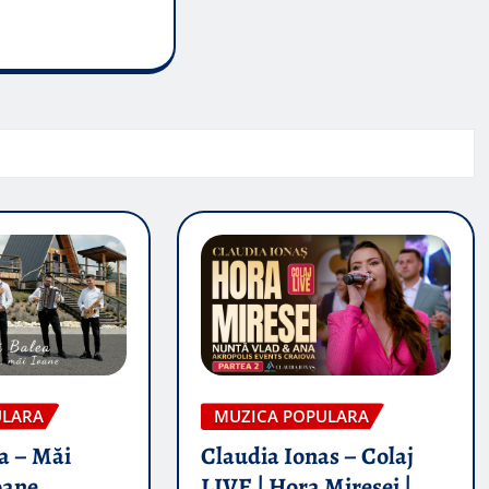
ULARA
MUZICA POPULARA
a – Măi
Claudia Ionas – Colaj
oane
LIVE | Hora Miresei |