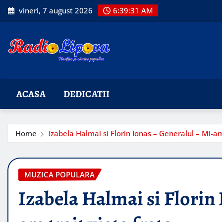
Skip
vineri, 7 august 2026
6:39:33 AM
to
content
ACASA
DEDICATII
Home
Izabela Halmai si Florin Ionas – Generalul – Mi-am
MUZICA POPULARA
Izabela Halmai si Florin 