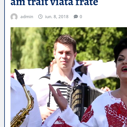
am trait viata frate
admin
iun. 8, 2018
0