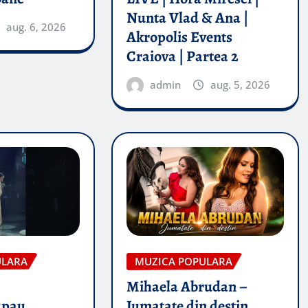
Nunta Vlad & Ana |
aug. 6, 2026
Akropolis Events
Craiova | Partea 2
admin
aug. 5, 2026
ULARA
MUZICA POPULARA
Mihaela Abrudan –
upau
Jumatate din destin