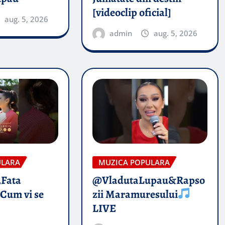
[videoclip oficial]
aug. 5, 2026
admin
aug. 5, 2026
ULARA
MUZICA POPULARA
„Fata
@VladutaLupau&Rapso
 Cum vi se
zii Maramuresului
LIVE