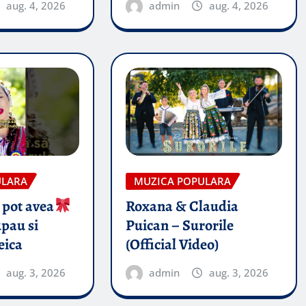
aug. 4, 2026
admin
aug. 4, 2026
ULARA
MUZICA POPULARA
 pot avea
Roxana & Claudia
pau si
Puican – Surorile
eica
(Official Video)
aug. 3, 2026
admin
aug. 3, 2026