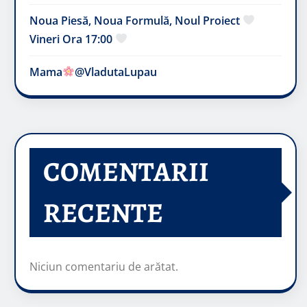
Noua Piesă, Noua Formulă, Noul Proiect
Vineri Ora 17:00
Mama
@VladutaLupau
COMENTARII
RECENTE
Niciun comentariu de arătat.