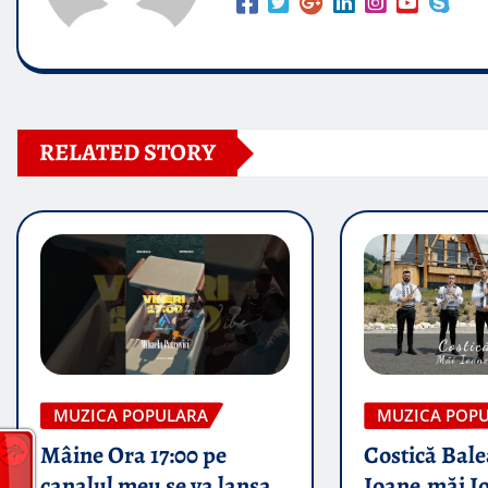
RELATED STORY
MUZICA POPULARA
MUZICA POP
Mâine Ora 17:00 pe
Costică Bale
canalul meu se va lansa
Ioane,măi I