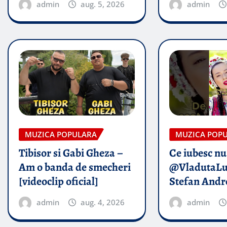
admin
aug. 5, 2026
admin
MUZICA POPULARA
MUZICA POP
Tibisor si Gabi Gheza –
Ce iubesc nu
Am o banda de smecheri
@VladutaLu
[videoclip oficial]
Stefan Andr
admin
aug. 4, 2026
admin