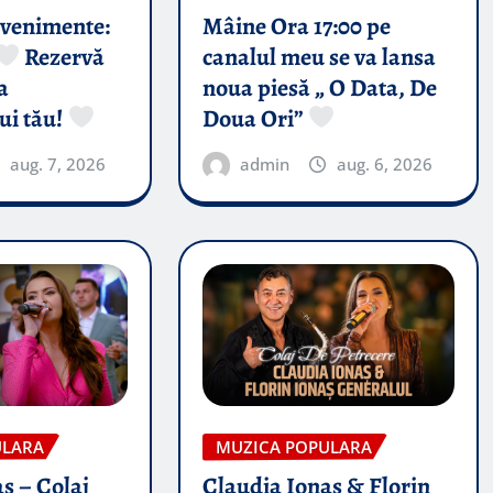
evenimente:
Mâine Ora 17:00 pe
Rezervă
canalul meu se va lansa
a
noua piesă „ O Data, De
ui tău!
Doua Ori”
aug. 7, 2026
admin
aug. 6, 2026
ULARA
MUZICA POPULARA
s – Colaj
Claudia Ionas & Florin