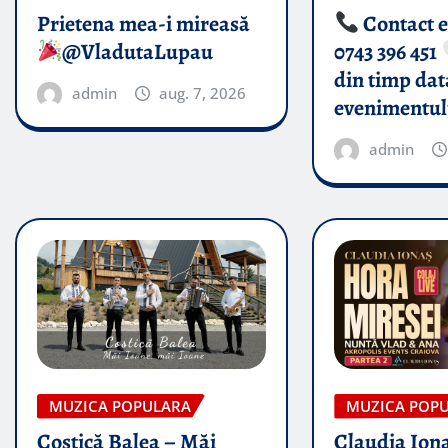
Prietena mea-i mireasă​
Contact 
@VladutaLupau
0743 396 451
din timp dat
admin
aug. 7, 2026
evenimentul
admin
MUZICA POPULARA
MUZICA POP
Costică Balea – Măi
Claudia Iona