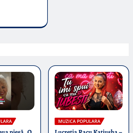
ULARA
MUZICA POPULARA
oua piesă „O
Lucretia Racu Katiusha –