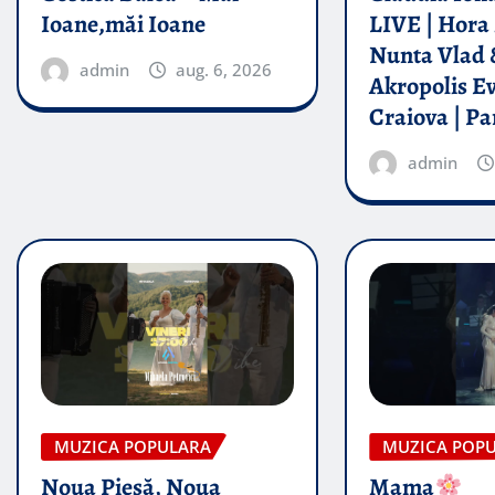
Ioane,măi Ioane
LIVE | Hora 
Nunta Vlad 
admin
aug. 6, 2026
Akropolis E
Craiova | Pa
admin
MUZICA POPULARA
MUZICA POP
Noua Piesă, Noua
Mama