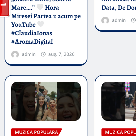
Mare….”
Hora
Data, De Do
Miresei Partea 2 acum pe
admin
YouTube
#ClaudiaIonas
#AromaDigital
admin
aug. 7, 2026
MUZICA POPULARA
MUZICA POP