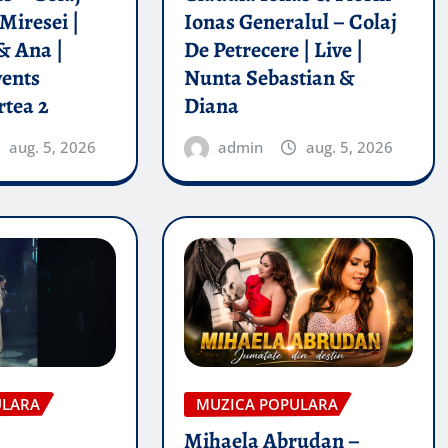
Miresei |
Ionas Generalul – Colaj
& Ana |
De Petrecere | Live |
vents
Nunta Sebastian &
rtea 2
Diana
aug. 5, 2026
admin
aug. 5, 2026
ULARA
MUZICA POPULARA
Mihaela Abrudan –