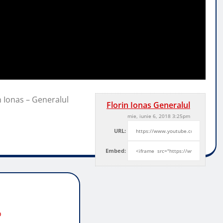
n Ionas – Generalul
Florin Ionas Generalul
mie, iunie 6, 2018 3:25pm
URL:
Embed:
o