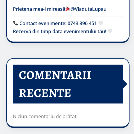
Prietena mea-i mireasă​
@VladutaLupau
Contact evenimente: 0743 396 451
Rezervă din timp data evenimentului tău!
COMENTARII
RECENTE
Niciun comentariu de arătat.