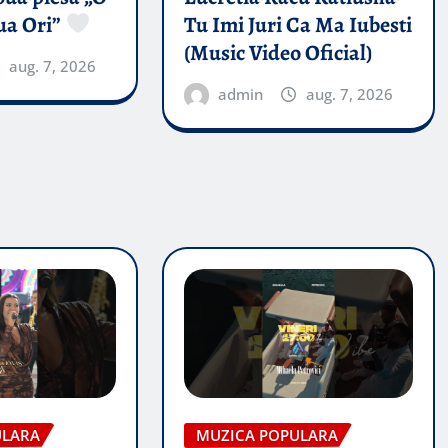
ua Ori”
Tu Imi Juri Ca Ma Iubesti
(Music Video Oficial)
aug. 7, 2026
admin
aug. 7, 2026
ULARA
MUZICA POPULARA