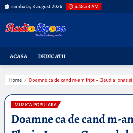
Skip
sâmbătă, 8 august 2026
6:48:34 AM
to
content
ACASA
DEDICATII
Home
Doamne ca de cand m-am fript – Claudia Ionas si 
MUZICA POPULARA
Doamne ca de cand m-am f