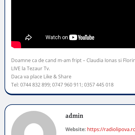
Doamne ca de cand m-am fript – Claudia Ionas si Flori
LIVE la Tezaur Tv.
Daca va
place Like & Share
Tel: 0744 832 899; 0747 960 911; 0357 445 018
admin
Website:
https://radiolipova.r