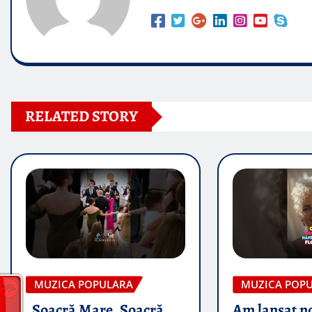
RELATED STORY
MUZICA POPULARA
MUZICA POP
„Soacră Mare, Soacră
Am lansat n