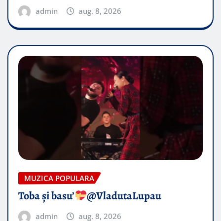
admin
aug. 8, 2026
MUZICA POPULARA
Toba și basu’
@VladutaLupau
admin
aug. 8, 2026