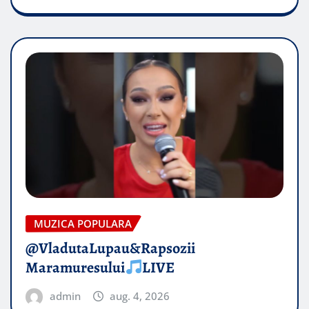
MUZICA POPULARA
@VladutaLupau&Rapsozii
Maramuresului
LIVE
admin
aug. 4, 2026