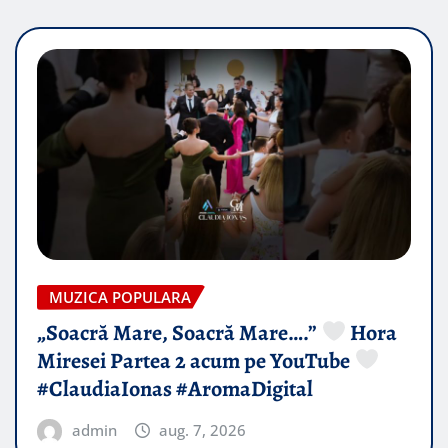
MUZICA POPULARA
„Soacră Mare, Soacră Mare….”
Hora
Miresei Partea 2 acum pe YouTube
#ClaudiaIonas #AromaDigital
admin
aug. 7, 2026