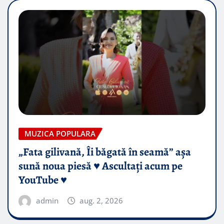
MUZICA POPULARA
„Fata gilivană, Îi băgată în seamă” așa
sună noua piesă ♥️ Ascultați acum pe
YouTube ♥️
admin
aug. 2, 2026