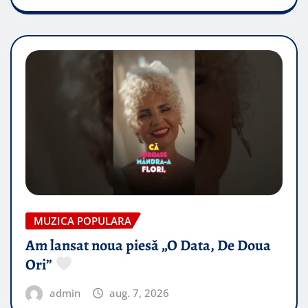
MUZICA POPULARA
Am lansat noua piesă „O Data, De Doua
Ori”
admin
aug. 7, 2026