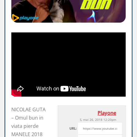
NICOLAE GUTA
Playone
– Omul bun in
S, mai 26, 2018 12:20pm
viata pierde
URL:
MANELE 2018