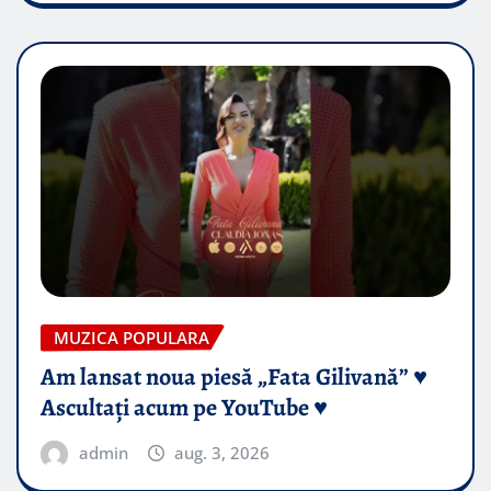
MUZICA POPULARA
Am lansat noua piesă „Fata Gilivană” ♥️
Ascultați acum pe YouTube ♥️
admin
aug. 3, 2026