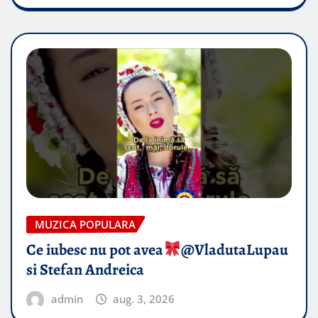
MUZICA POPULARA
Ce iubesc nu pot avea
​@VladutaLupau
si Stefan Andreica
admin
aug. 3, 2026