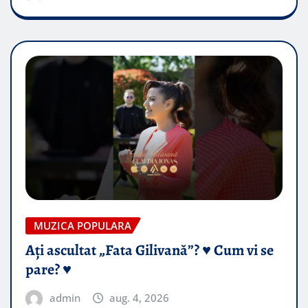
MUZICA POPULARA
Ați ascultat „Fata Gilivană”? ♥️ Cum vi se
pare? ♥️
admin
aug. 4, 2026