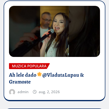
MUZICA POPULARA
Ah lele dado​
@VladutaLupau &
Gramoste
admin
aug. 2, 2026