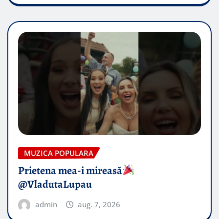
MUZICA POPULARA
Prietena mea-i mireasă​
@VladutaLupau
admin
aug. 7, 2026