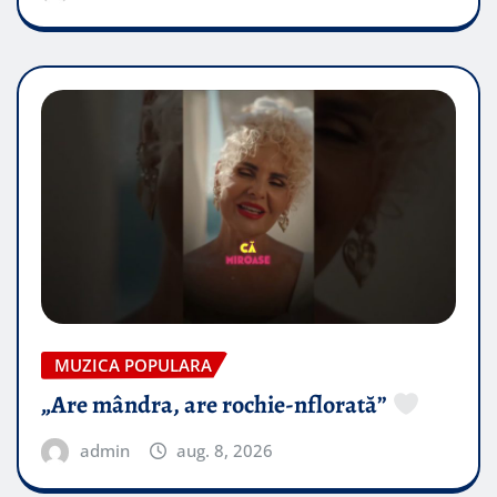
MUZICA POPULARA
„Are mândra, are rochie-nflorată”
admin
aug. 8, 2026