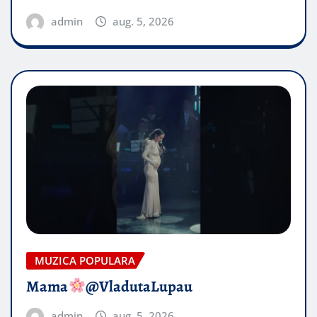
admin
aug. 5, 2026
MUZICA POPULARA
Mama
@VladutaLupau
admin
aug. 5, 2026