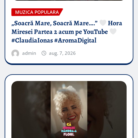
MUZICA POPULARA
„Soacră Mare, Soacră Mare….”
Hora
Miresei Partea 2 acum pe YouTube
#ClaudiaIonas #AromaDigital
admin
aug. 7, 2026