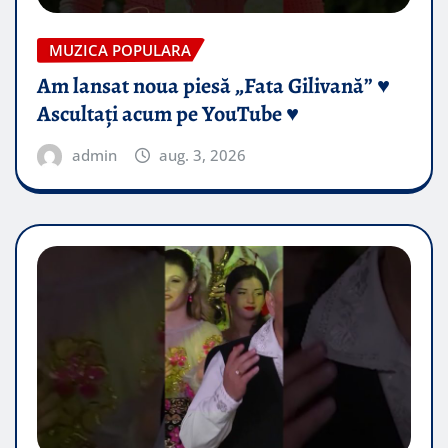
MUZICA POPULARA
Am lansat noua piesă „Fata Gilivană” ♥️
Ascultați acum pe YouTube ♥️
admin
aug. 3, 2026