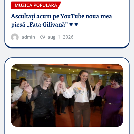
MUZICA POPULARA
Ascultați acum pe YouTube noua mea
piesă „Fata Gilivană” ♥️ ♥️
admin
aug. 1, 2026