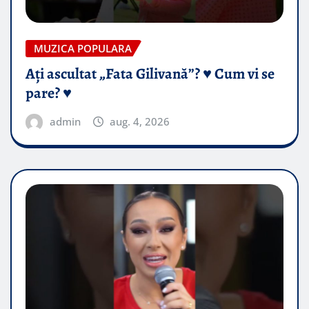
MUZICA POPULARA
Ați ascultat „Fata Gilivană”? ♥️ Cum vi se
pare? ♥️
admin
aug. 4, 2026