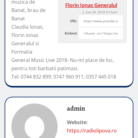
muzica de
Florin Ionas Generalul
Banat, brau de
J, mai 24, 2018 9:12am
Banat
URL:
Claudia Ionas,
Embed:
Florin ionas
Generalul si
Formatia
General Music Live 2018- Nu-mi place de loc,
pentru toti barbatii patimasi.
Tel: 0744 832 899; 0747 960 911; 0357 445 018
admin
Website:
https://radiolipova.ro