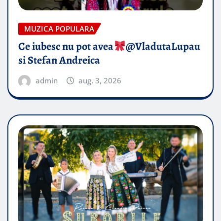
MUZICA POPULARA
Ce iubesc nu pot avea
​@VladutaLupau
si Stefan Andreica
admin
aug. 3, 2026