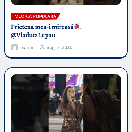
MUZICA POPULARA
Prietena mea-i mireasă​
@VladutaLupau
admin
aug. 7, 2026