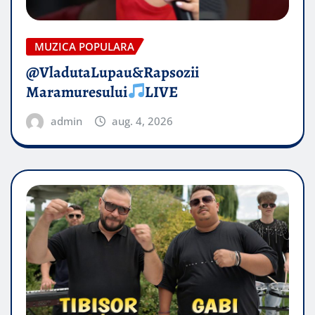
MUZICA POPULARA
@VladutaLupau&Rapsozii
Maramuresului
LIVE
admin
aug. 4, 2026