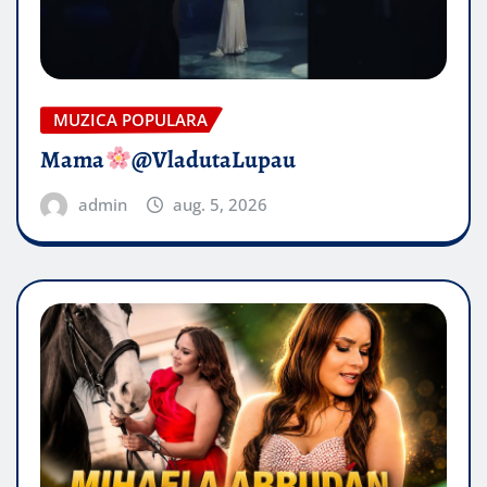
MUZICA POPULARA
Mama
@VladutaLupau
admin
aug. 5, 2026