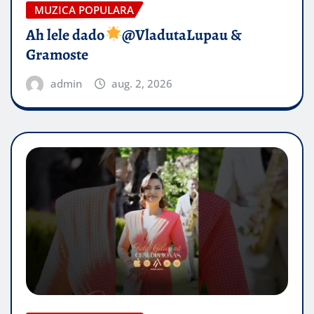
MUZICA POPULARA
Ah lele dado​
@VladutaLupau &
Gramoste
admin
aug. 2, 2026