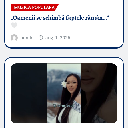
MUZICA POPULARA
„Oamenii se schimbă faptele rămân…”
admin
aug. 1, 2026