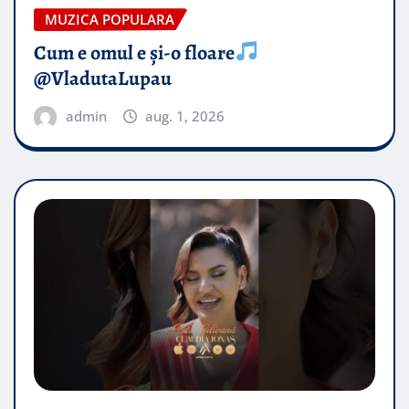
MUZICA POPULARA
Cum e omul e și-o floare
@VladutaLupau
admin
aug. 1, 2026