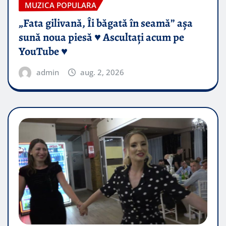
MUZICA POPULARA
„Fata gilivană, Îi băgată în seamă” așa
sună noua piesă ♥️ Ascultați acum pe
YouTube ♥️
admin
aug. 2, 2026