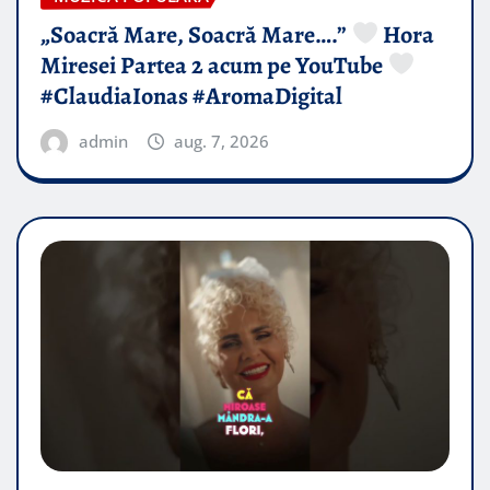
„Soacră Mare, Soacră Mare….”
Hora
Miresei Partea 2 acum pe YouTube
#ClaudiaIonas #AromaDigital
admin
aug. 7, 2026