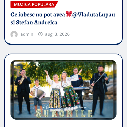
MUZICA POPULARA
Ce iubesc nu pot avea
​@VladutaLupau
si Stefan Andreica
admin
aug. 3, 2026