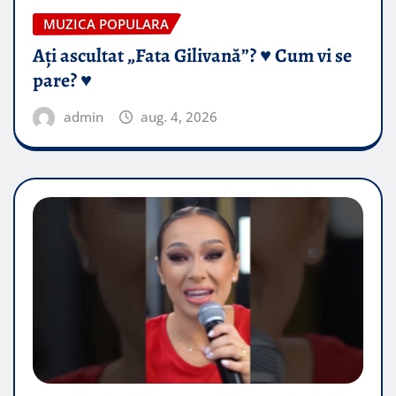
MUZICA POPULARA
Ați ascultat „Fata Gilivană”? ♥️ Cum vi se
pare? ♥️
admin
aug. 4, 2026