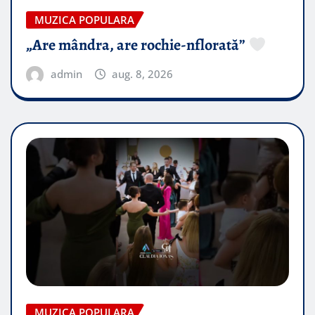
MUZICA POPULARA
„Are mândra, are rochie-nflorată”
admin
aug. 8, 2026
MUZICA POPULARA