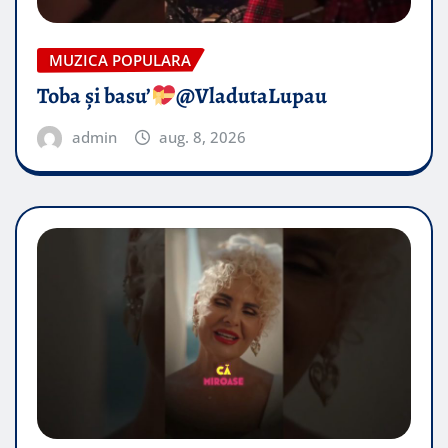
MUZICA POPULARA
Toba și basu’
@VladutaLupau
admin
aug. 8, 2026