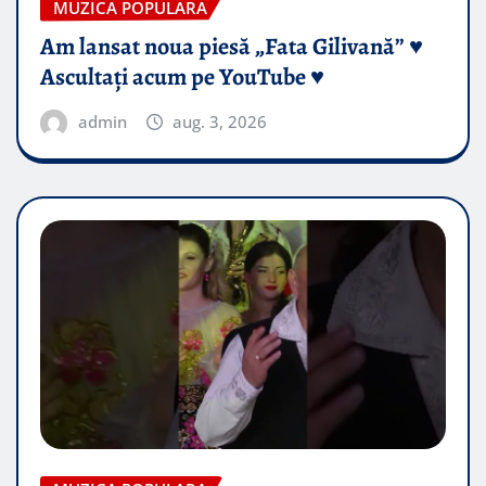
MUZICA POPULARA
Am lansat noua piesă „Fata Gilivană” ♥️
Ascultați acum pe YouTube ♥️
admin
aug. 3, 2026