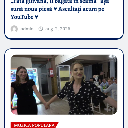
„Fata gilivană, Îi băgată în seamă” așa
sună noua piesă ♥️ Ascultați acum pe
YouTube ♥️
admin
aug. 2, 2026
MUZICA POPULARA