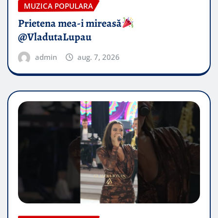
MUZICA POPULARA
Prietena mea-i mireasă​
@VladutaLupau
admin
aug. 7, 2026