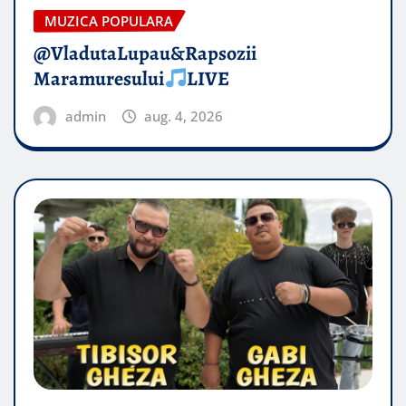
MUZICA POPULARA
@VladutaLupau&Rapsozii
Maramuresului
LIVE
admin
aug. 4, 2026