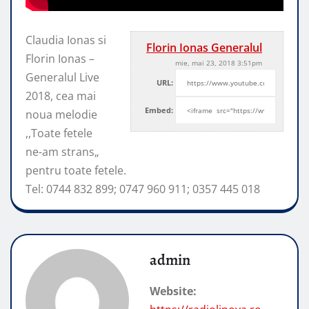
Claudia Ionas si
Florin Ionas Generalul
Florin Ionas –
mie, mai 23, 2018 3:51pm
Generalul Live
URL:
2018, cea mai
Embed:
noua melodie
,,Toate fetele
ne-am strans„
pentru toate fetele.
Tel: 0744 832 899; 0747 960 911; 0357 445 018
admin
Website: