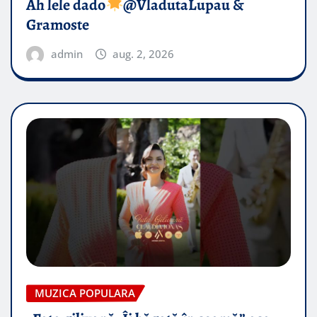
Ah lele dado​
@VladutaLupau &
Gramoste
admin
aug. 2, 2026
MUZICA POPULARA