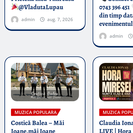
@VladutaLupau
0743 396 451
din timp dat
admin
aug. 7, 2026
evenimentul
admin
MUZICA POPULARA
MUZICA POP
Costică Balea – Măi
Claudia Iona
Ioane,măi Ioane
LIVE | Hora 