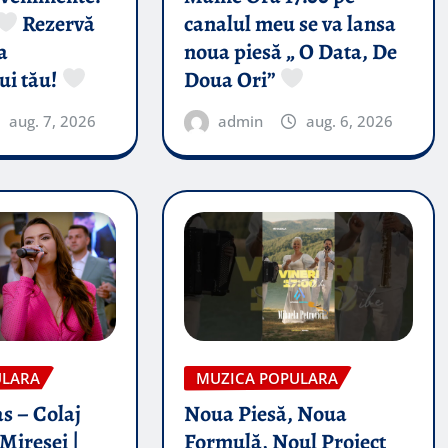
Rezervă
canalul meu se va lansa
a
noua piesă „ O Data, De
ui tău!
Doua Ori”
aug. 7, 2026
admin
aug. 6, 2026
ULARA
MUZICA POPULARA
s – Colaj
Noua Piesă, Noua
Miresei |
Formulă, Noul Proiect