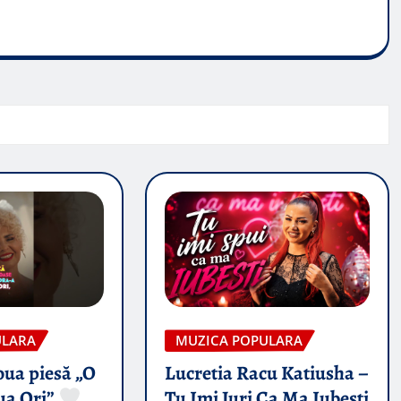
ULARA
MUZICA POPULARA
oua piesă „O
Lucretia Racu Katiusha –
ua Ori”
Tu Imi Juri Ca Ma Iubesti