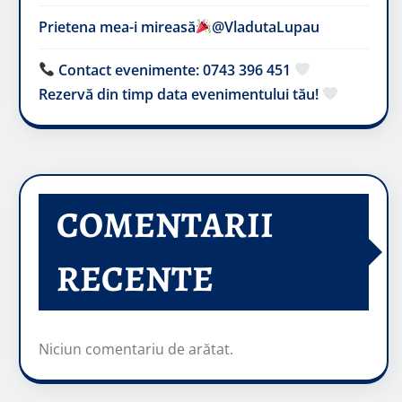
Prietena mea-i mireasă​
@VladutaLupau
Contact evenimente: 0743 396 451
Rezervă din timp data evenimentului tău!
COMENTARII
RECENTE
Niciun comentariu de arătat.