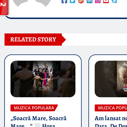
RELATED STORY
MUZICA POPULARA
MUZICA POP
„Soacră Mare, Soacră
Am lansat n
Mare….”
Hora
Data, De Do