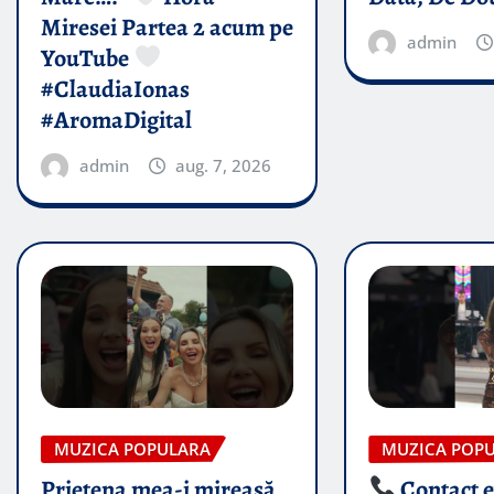
Miresei Partea 2 acum pe
admin
YouTube
#ClaudiaIonas
#AromaDigital
admin
aug. 7, 2026
MUZICA POPULARA
MUZICA POP
Prietena mea-i mireasă​
Contact 