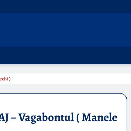
chi )
 – Vagabontul ( Manele