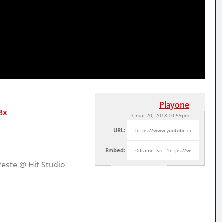
Playone
8x
D, mai 20, 2018 10:59pm
URL:
Embed:
Peste @ Hit Studio