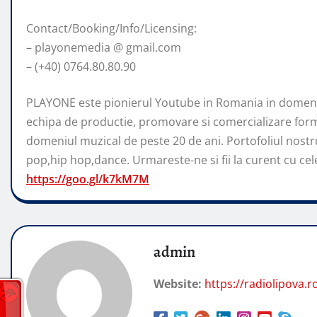
Contact/Booking/Info/Licensing:
– playonemedia @ gmail.com
– (+40) 0764.80.80.90
PLAYONE este pionierul Youtube in Romania in domeniu
echipa de productie, promovare si comercializare form
domeniul muzical de peste 20 de ani. Portofoliul nostr
pop,hip hop,dance. Urmareste-ne si fii la curent cu cele 
https://goo.gl/k7kM7M
admin
Website:
https://radiolipova.r