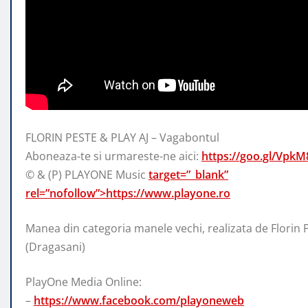
FLORIN PESTE & PLAY AJ – Vagabontul
Aboneaza-te si urmareste-ne aici:
https://goo.gl/VpkM
© & (P) PLAYONE Music
target=”_blank”
rel=”nofollow”>https://www.playone.ro
Manea din categoria manele vechi, realizata de Florin 
(Dragasani)
PlayOne Media Online:
–
https://www.facebook.com/playoneweb