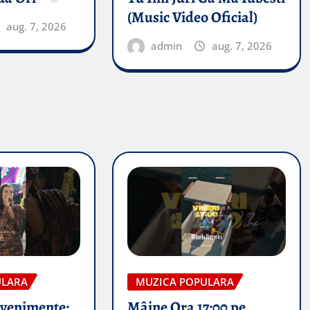
(Music Video Oficial)
aug. 7, 2026
admin
aug. 7, 2026
ULARA
MUZICA POPULARA
evenimente:
Mâine Ora 17:00 pe