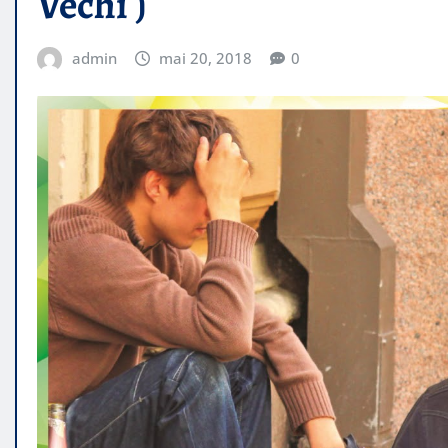
Vechi )
admin
mai 20, 2018
0