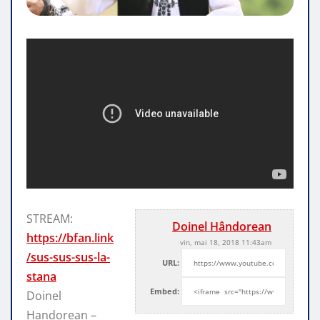
STREAM:
Doinel Hândorean
https://bfan.link
vin, mai 18, 2018 11:43am
/sus-sus-sus-la-
URL:
stana
Embed:
Doinel
Handorean –