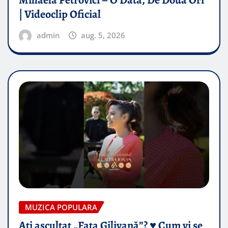
| Videoclip Oficial
admin
aug. 5, 2026
MUZICA POPULARA
Ați ascultat „Fata Gilivană”? ♥️ Cum vi se