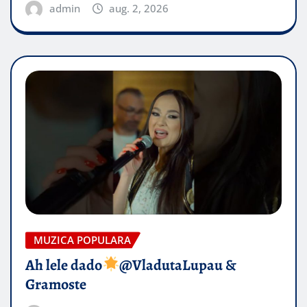
admin
aug. 2, 2026
MUZICA POPULARA
Ah lele dado​
@VladutaLupau &
Gramoste