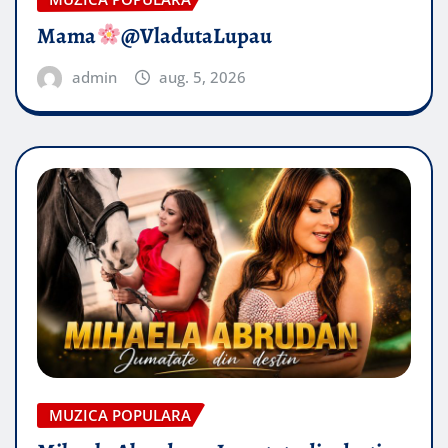
Mama
@VladutaLupau
admin
aug. 5, 2026
MUZICA POPULARA