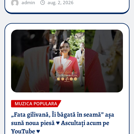
admin
aug. 2, 2026
MUZICA POPULARA
„Fata gilivană, Îi băgată în seamă” așa
sună noua piesă ♥️ Ascultați acum pe
YouTube ♥️