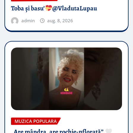
Toba și basu’
@VladutaLupau
admin
aug. 8, 2026
MUZICA POPULARA
„Are mândra, are rochie-nflorată”