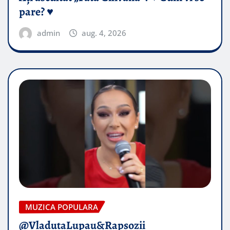
pare? ♥️
admin
aug. 4, 2026
MUZICA POPULARA
@VladutaLupau&Rapsozii