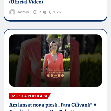
(Official Video)
admin
aug. 3, 2026
MUZICA POPULARA
Am lansat noua piesă „Fata Gilivană” ♥️