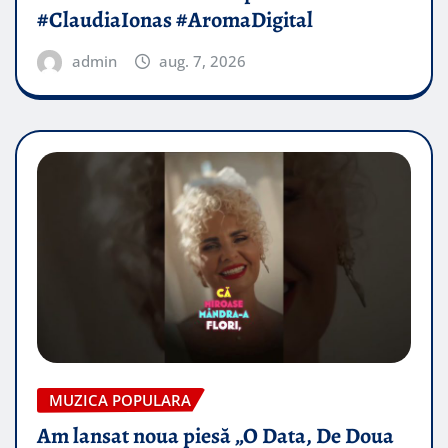
#ClaudiaIonas #AromaDigital
admin
aug. 7, 2026
MUZICA POPULARA
Am lansat noua piesă „O Data, De Doua