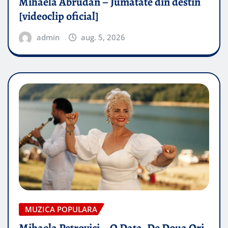
Mihaela Abrudan – Jumatate din destin
[videoclip oficial]
admin
aug. 5, 2026
MUZICA POPULARA
Mihaela Petrovici – O Data, De Doua Ori