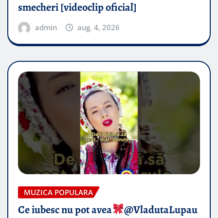
smecheri [videoclip oficial]
admin
aug. 4, 2026
MUZICA POPULARA
Ce iubesc nu pot avea
​@VladutaLupau