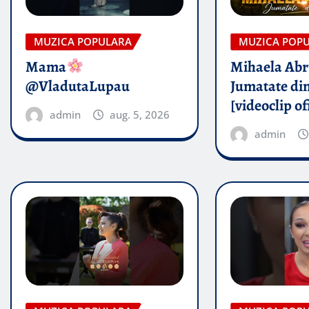
MUZICA POPULARA
MUZICA POP
Mama
Mihaela Ab
@VladutaLupau
Jumatate din
[videoclip of
admin
aug. 5, 2026
admin