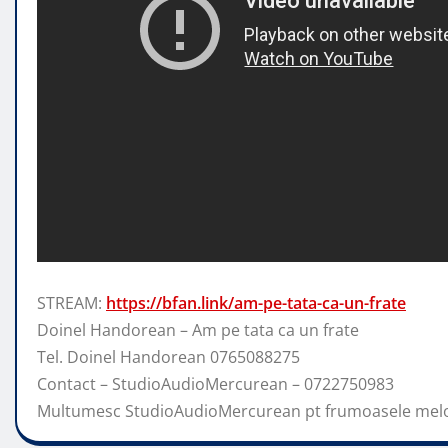
STREAM:
https://bfan.link/am-pe-tata-ca-un-frate
Doinel Handorean – Am pe tata ca un frate
Tel. Doinel Handorean 0765088275
Contact – StudioAudioMercurean – 0722750983
Multumesc
StudioAudioMercurean pt frumoasele melod