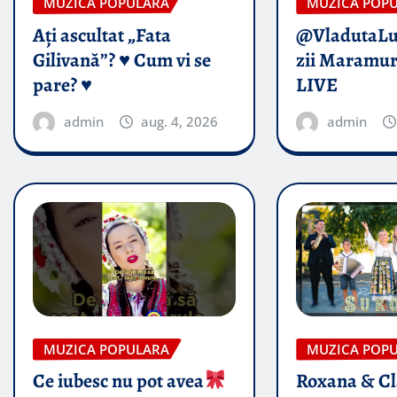
MUZICA POPULARA
MUZICA POP
Ați ascultat „Fata
@VladutaL
Gilivană”? ♥️ Cum vi se
zii Maramur
pare? ♥️
LIVE
admin
aug. 4, 2026
admin
MUZICA POPULARA
MUZICA POP
Ce iubesc nu pot avea
Roxana & Cl