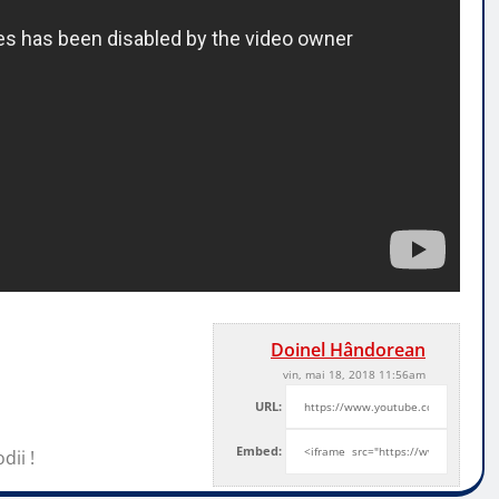
Doinel Hândorean
vin, mai 18, 2018 11:56am
URL:
Embed:
ii !