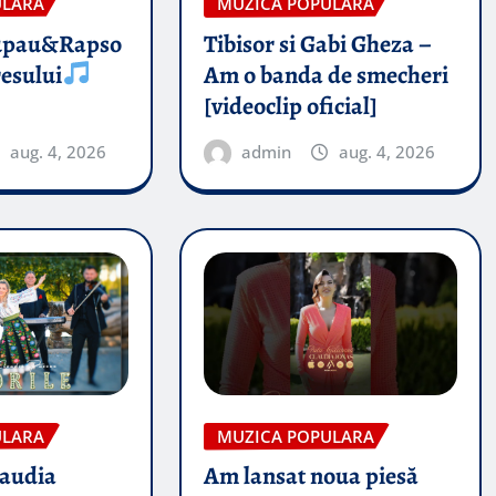
ULARA
MUZICA POPULARA
upau&Rapso
Tibisor si Gabi Gheza –
esului
Am o banda de smecheri
[videoclip oficial]
aug. 4, 2026
admin
aug. 4, 2026
ULARA
MUZICA POPULARA
audia
Am lansat noua piesă