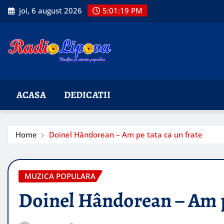
Skip
joi, 6 august 2026
5:01:21 PM
to
content
ACASA
DEDICATII
Home
Doinel Hândorean – Am pe tata ca un frate
MUZICA POPULARA
Doinel Hândorean – Am pe