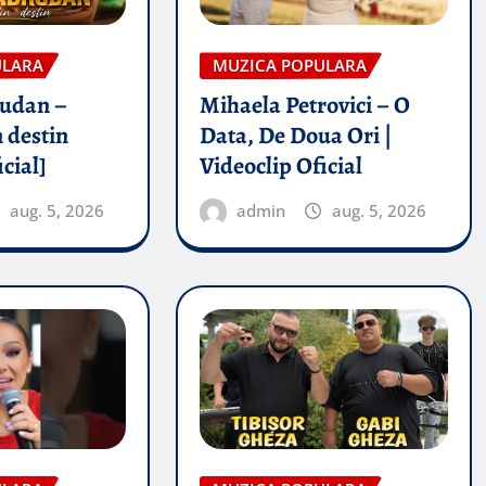
ULARA
MUZICA POPULARA
rudan –
Mihaela Petrovici – O
 destin
Data, De Doua Ori |
icial]
Videoclip Oficial
aug. 5, 2026
admin
aug. 5, 2026