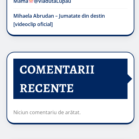
Mama
@VladutaLupau
Mihaela Abrudan – Jumatate din destin
[videoclip oficial]
COMENTARII
RECENTE
Niciun comentariu de arătat.