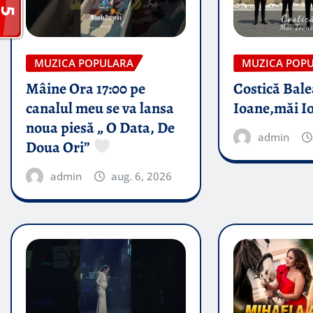
MUZICA POPULARA
MUZICA POP
Mâine Ora 17:00 pe
Costică Bale
canalul meu se va lansa
Ioane,măi I
noua piesă „ O Data, De
admin
Doua Ori”
admin
aug. 6, 2026