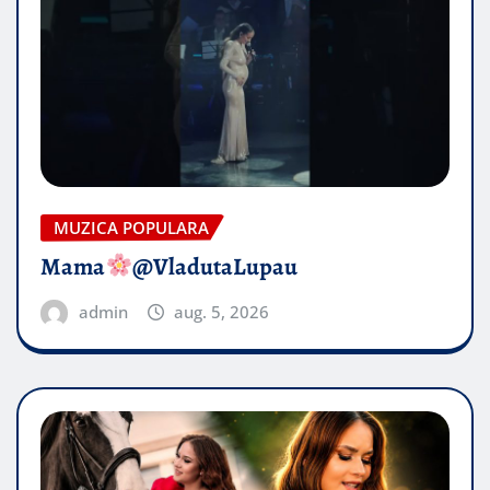
MUZICA POPULARA
Mama
@VladutaLupau
admin
aug. 5, 2026