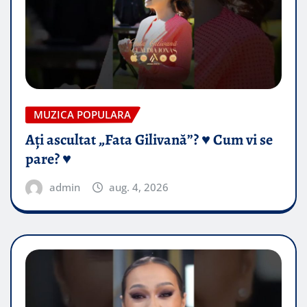
MUZICA POPULARA
Ați ascultat „Fata Gilivană”? ♥️ Cum vi se
pare? ♥️
admin
aug. 4, 2026