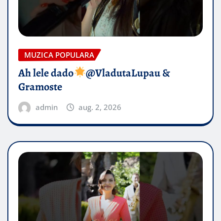
MUZICA POPULARA
Ah lele dado​
@VladutaLupau &
Gramoste
admin
aug. 2, 2026