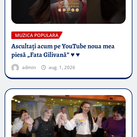
MUZICA POPULARA
Ascultați acum pe YouTube noua mea
piesă „Fata Gilivană” ♥️ ♥️
admin
aug. 1, 2026