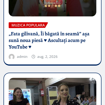
MUZICA POPULARA
„Fata gilivană, Îi băgată în seamă” așa
sună noua piesă ♥️ Ascultați acum pe
YouTube ♥️
admin
aug. 2, 2026