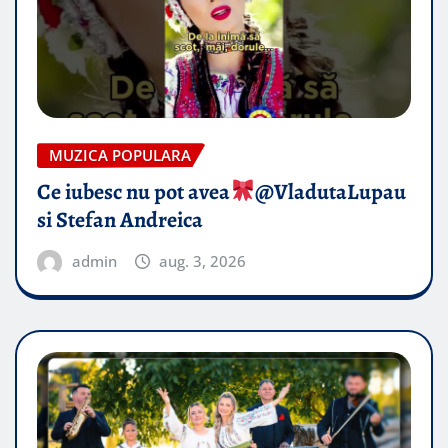
MUZICA POPULARA
Ce iubesc nu pot avea
​@VladutaLupau
si Stefan Andreica
admin
aug. 3, 2026