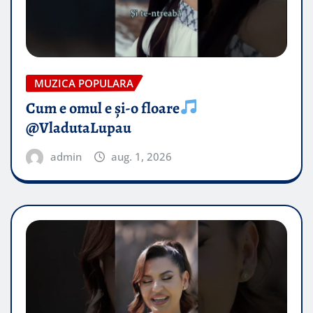
MUZICA POPULARA
Cum e omul e și-o floare
@VladutaLupau
admin
aug. 1, 2026