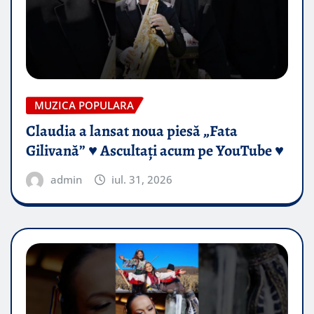
MUZICA POPULARA
Claudia a lansat noua piesă „Fata
Gilivană” ♥️ Ascultați acum pe YouTube ♥️
admin
iul. 31, 2026