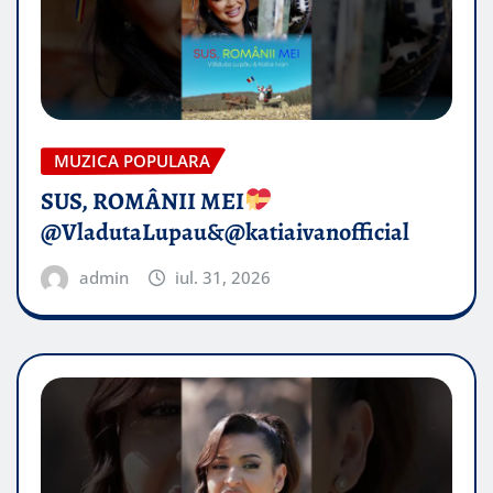
MUZICA POPULARA
SUS, ROMÂNII MEI
@VladutaLupau&@katiaivanofficial
admin
iul. 31, 2026