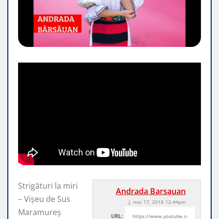
Strigături la miri
Andrada Barsauan
– Vișeu de Sus
J, mai 17, 2018 12:44pm
Maramureș
URL: