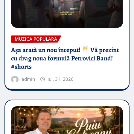
MUZICA POPULARA
Așa arată un nou început!
Vă prezint
cu drag noua formulă Petrovici Band!
#shorts
admin
iul. 31, 2026