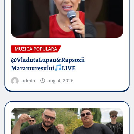
MUZICA POPULARA
@VladutaLupau&Rapsozii
Maramuresului
LIVE
admin
aug. 4, 2026