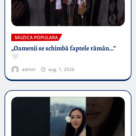
MUZICA POPULARA
„Oamenii se schimbă faptele rămân…”
admin
aug. 1, 2026