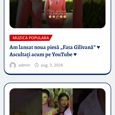
MUZICA POPULARA
Am lansat noua piesă „Fata Gilivană” ♥️
Ascultați acum pe YouTube ♥️
admin
aug. 3, 2026