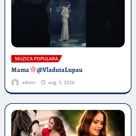
MUZICA POPULARA
Mama
@VladutaLupau
admin
aug. 5, 2026