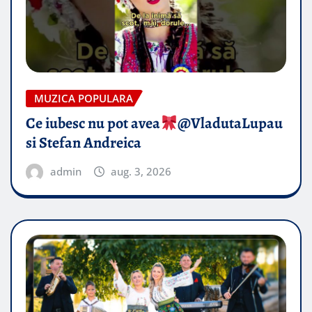
MUZICA POPULARA
Ce iubesc nu pot avea
​@VladutaLupau
si Stefan Andreica
admin
aug. 3, 2026