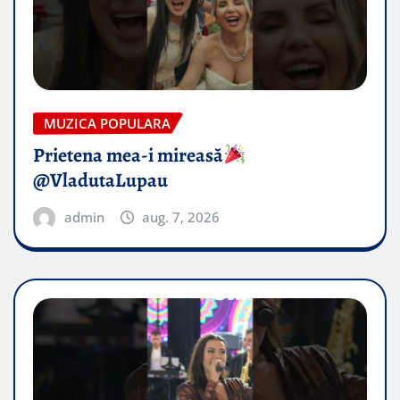
MUZICA POPULARA
Prietena mea-i mireasă​
@VladutaLupau
admin
aug. 7, 2026