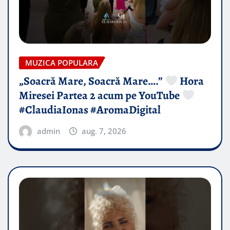
MUZICA POPULARA
„Soacră Mare, Soacră Mare….”
Hora
Miresei Partea 2 acum pe YouTube
#ClaudiaIonas #AromaDigital
admin
aug. 7, 2026