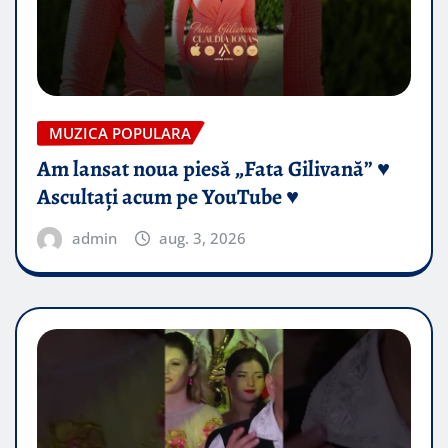
MUZICA POPULARA
Am lansat noua piesă „Fata Gilivană” ♥️
Ascultați acum pe YouTube ♥️
admin
aug. 3, 2026