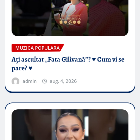
MUZICA POPULARA
Ați ascultat „Fata Gilivană”? ♥️ Cum vi se
pare? ♥️
admin
aug. 4, 2026