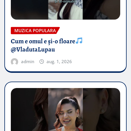
MUZICA POPULARA
Cum e omul e și-o floare
@VladutaLupau
admin
aug. 1, 2026