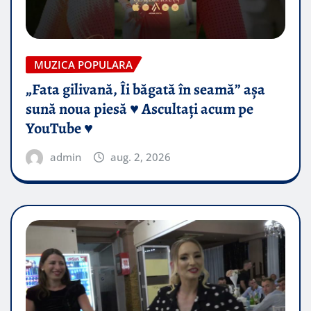
MUZICA POPULARA
„Fata gilivană, Îi băgată în seamă” așa
sună noua piesă ♥️ Ascultați acum pe
YouTube ♥️
admin
aug. 2, 2026