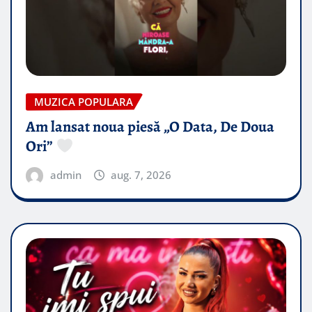
MUZICA POPULARA
Am lansat noua piesă „O Data, De Doua
Ori”
admin
aug. 7, 2026