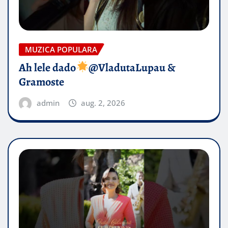
MUZICA POPULARA
Ah lele dado​
@VladutaLupau &
Gramoste
admin
aug. 2, 2026