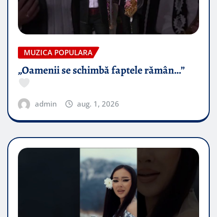
MUZICA POPULARA
„Oamenii se schimbă faptele rămân…”
admin
aug. 1, 2026