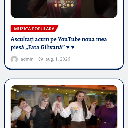
MUZICA POPULARA
Ascultați acum pe YouTube noua mea
piesă „Fata Gilivană” ♥️ ♥️
admin
aug. 1, 2026