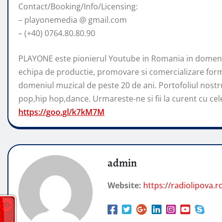
Contact/Booking/Info/Licensing:
– playonemedia @ gmail.com
– (+40) 0764.80.80.90
PLAYONE este pionierul Youtube in Romania in domeniu
echipa de productie, promovare si comercializare form
domeniul muzical de peste 20 de ani. Portofoliul nostr
pop,hip hop,dance. Urmareste-ne si fii la curent cu cele 
https://goo.gl/k7kM7M
admin
Website:
https://radiolipova.r