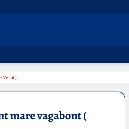
 Vechi )
nt mare vagabont (