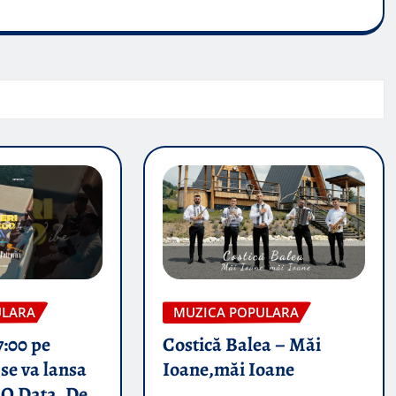
ULARA
MUZICA POPULARA
7:00 pe
Costică Balea – Măi
se va lansa
Ioane,măi Ioane
 O Data, De