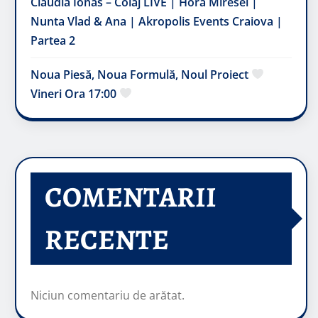
Claudia Ionas – Colaj LIVE | Hora Miresei |
Nunta Vlad & Ana | Akropolis Events Craiova |
Partea 2
Noua Piesă, Noua Formulă, Noul Proiect
Vineri Ora 17:00
COMENTARII
RECENTE
Niciun comentariu de arătat.