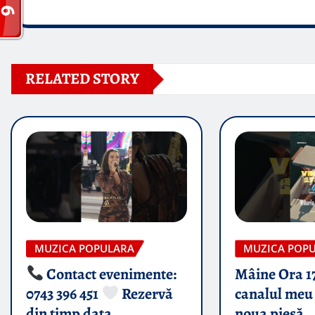
RELATED STORY
MUZICA POPULARA
MUZICA POP
Contact evenimente:
Mâine Ora 1
0743 396 451
Rezervă
canalul meu 
din timp data
noua piesă „