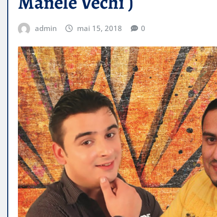
Manele Vechi )
admin
mai 15, 2018
0