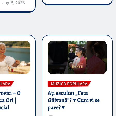
aug. 5, 2026
ULARA
MUZICA POPULARA
ovici – O
Ați ascultat „Fata
a Ori |
Gilivană”? ♥️ Cum vi se
icial
pare? ♥️