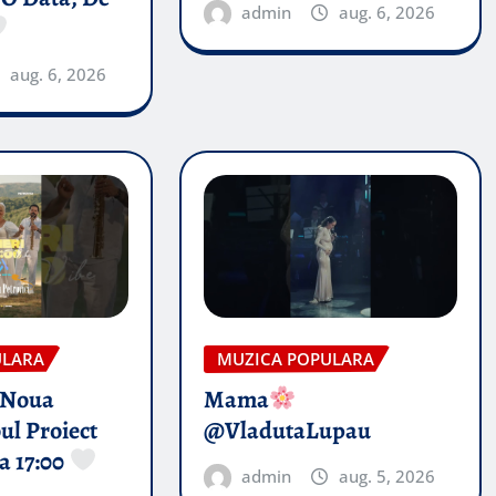
admin
aug. 6, 2026
aug. 6, 2026
ULARA
MUZICA POPULARA
 Noua
Mama
ul Proiect
@VladutaLupau
a 17:00
admin
aug. 5, 2026