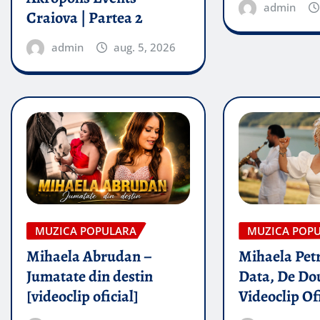
admin
Craiova | Partea 2
admin
aug. 5, 2026
MUZICA POPULARA
MUZICA POP
Mihaela Abrudan –
Mihaela Petr
Jumatate din destin
Data, De Dou
[videoclip oficial]
Videoclip Of