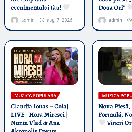
evenimentului tău!
Doua Ori”
admin
aug. 7, 2026
admin
MUZICA POPULARA
MUZICA POP
Claudia Ionas – Colaj
Noua Piesă,
LIVE | Hora Miresei |
Formulă, No
Nunta Vlad & Ana |
Vineri Or
Akropolis Events