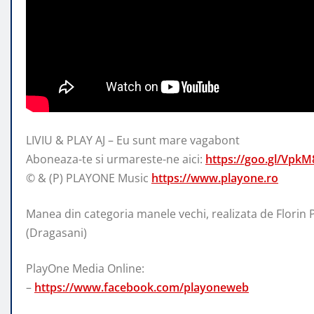
LIVIU & PLAY AJ – Eu sunt mare vagabont
Aboneaza-te si urmareste-ne aici:
https://goo.gl/VpkM
© & (P) PLAYONE Music
https://www.playone.ro
Manea din categoria manele vechi, realizata de Florin 
(Dragasani)
PlayOne Media Online:
–
https://www.facebook.com/playoneweb