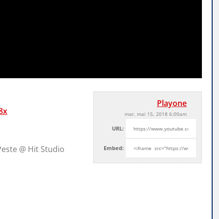
Playone
8x
mar, mai 15, 2018 6:00am
URL:
Peste @ Hit Studio
Embed: