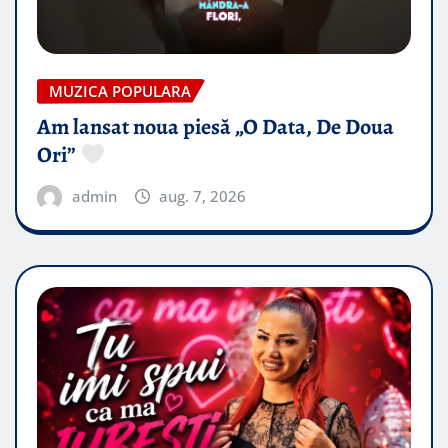
MUZICA POPULARA
Am lansat noua piesă „O Data, De Doua
Ori”
admin
aug. 7, 2026