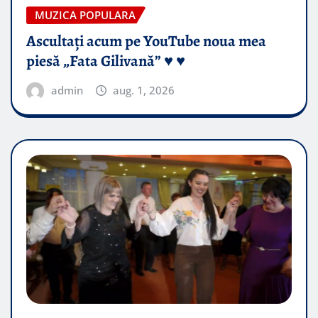
MUZICA POPULARA
Ascultați acum pe YouTube noua mea
piesă „Fata Gilivană” ♥️ ♥️
admin
aug. 1, 2026