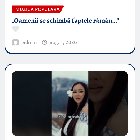
MUZICA POPULARA
„Oamenii se schimbă faptele rămân…”
admin
aug. 1, 2026