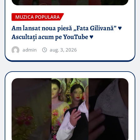
MUZICA POPULARA
Am lansat noua piesă „Fata Gilivană” ♥️
Ascultați acum pe YouTube ♥️
admin
aug. 3, 2026