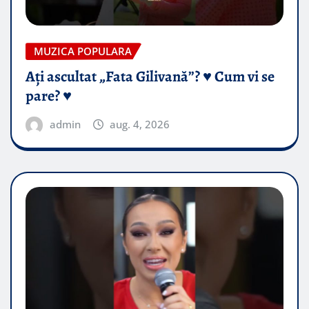
MUZICA POPULARA
Ați ascultat „Fata Gilivană”? ♥️ Cum vi se
pare? ♥️
admin
aug. 4, 2026