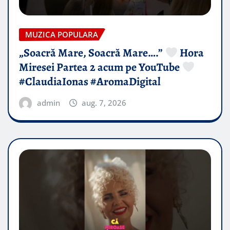
MUZICA POPULARA
„Soacră Mare, Soacră Mare….”
Hora
Miresei Partea 2 acum pe YouTube
#ClaudiaIonas #AromaDigital
admin
aug. 7, 2026