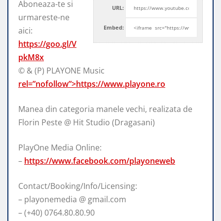
Aboneaza-te si
URL:
urmareste-ne
Embed:
aici:
https://goo.gl/V
pkM8x
© & (P) PLAYONE Music
rel=”nofollow”>https://www.playone.ro
Manea din categoria manele vechi, realizata de
Florin Peste @ Hit Studio (Dragasani)
PlayOne Media Online:
–
https://www.facebook.com/playoneweb
Contact/Booking/Info/Licensing:
– playonemedia @ gmail.com
– (+40) 0764.80.80.90