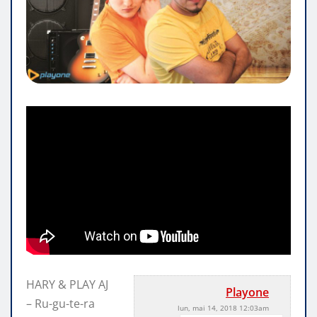
HARY & PLAY AJ
Playone
– Ru-gu-te-ra
lun, mai 14, 2018 12:03am