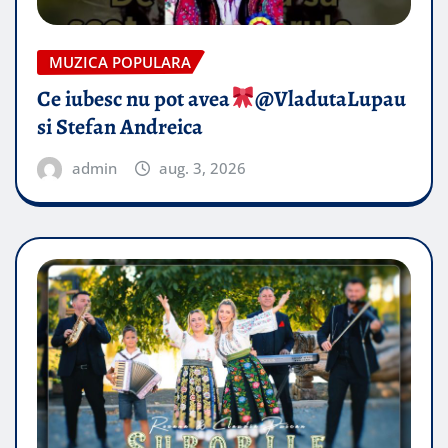
MUZICA POPULARA
Ce iubesc nu pot avea
​@VladutaLupau
si Stefan Andreica
admin
aug. 3, 2026