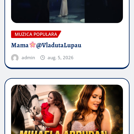
MUZICA POPULARA
Mama
@VladutaLupau
admin
aug. 5, 2026