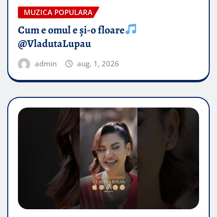
MUZICA POPULARA
Cum e omul e și-o floare
@VladutaLupau
admin
aug. 1, 2026