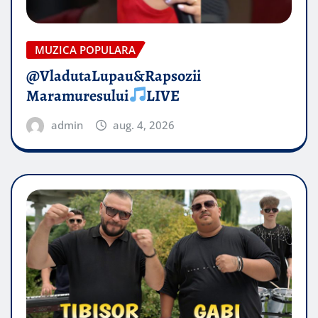
MUZICA POPULARA
@VladutaLupau&Rapsozii
Maramuresului
LIVE
admin
aug. 4, 2026