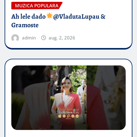
MUZICA POPULARA
Ah lele dado​
@VladutaLupau &
Gramoste
admin
aug. 2, 2026