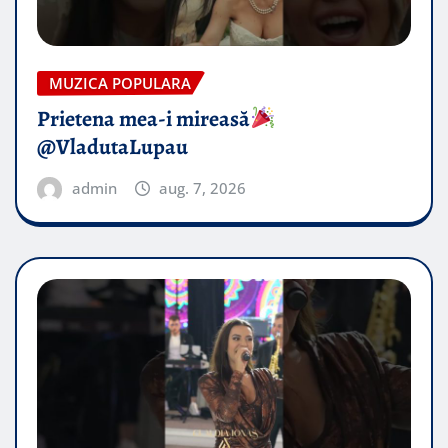
MUZICA POPULARA
Prietena mea-i mireasă​
@VladutaLupau
admin
aug. 7, 2026