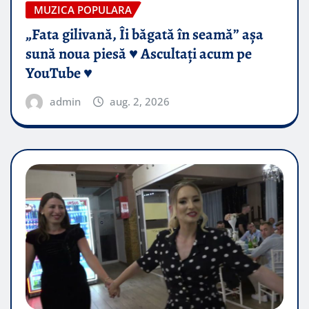
MUZICA POPULARA
„Fata gilivană, Îi băgată în seamă” așa
sună noua piesă ♥️ Ascultați acum pe
YouTube ♥️
admin
aug. 2, 2026