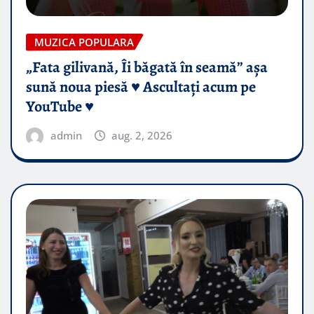
MUZICA POPULARA
„Fata gilivană, Îi băgată în seamă” așa
sună noua piesă ♥️ Ascultați acum pe
YouTube ♥️
admin
aug. 2, 2026