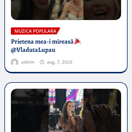
MUZICA POPULARA
Prietena mea-i mireasă​
@VladutaLupau
admin
aug. 7, 2026