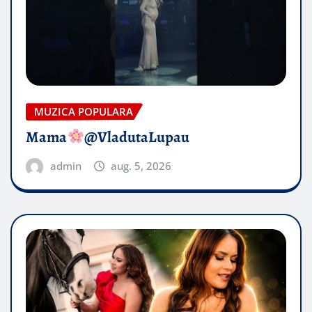
MUZICA POPULARA
Mama
@VladutaLupau
admin
aug. 5, 2026