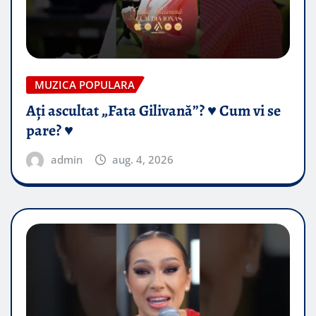
MUZICA POPULARA
Ați ascultat „Fata Gilivană”? ♥️ Cum vi se
pare? ♥️
admin
aug. 4, 2026