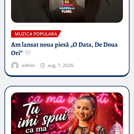
MUZICA POPULARA
Am lansat noua piesă „O Data, De Doua
Ori”
admin
aug. 7, 2026