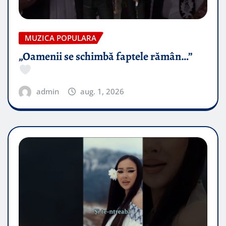
MUZICA POPULARA
„Oamenii se schimbă faptele rămân…”
admin
aug. 1, 2026