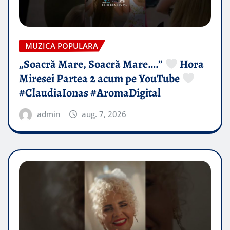
MUZICA POPULARA
„Soacră Mare, Soacră Mare….”
Hora
Miresei Partea 2 acum pe YouTube
#ClaudiaIonas #AromaDigital
admin
aug. 7, 2026