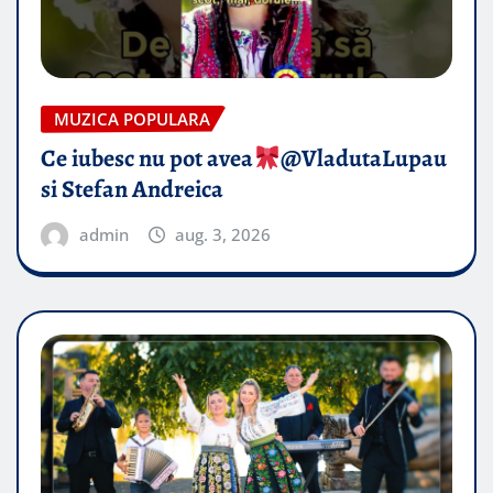
MUZICA POPULARA
Ce iubesc nu pot avea
​@VladutaLupau
si Stefan Andreica
admin
aug. 3, 2026