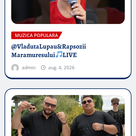
MUZICA POPULARA
@VladutaLupau&Rapsozii
Maramuresului
LIVE
admin
aug. 4, 2026