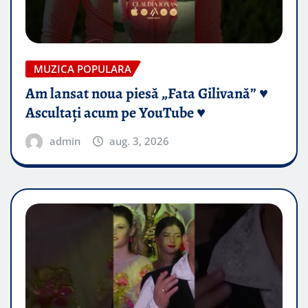
MUZICA POPULARA
Am lansat noua piesă „Fata Gilivană” ♥️
Ascultați acum pe YouTube ♥️
admin
aug. 3, 2026