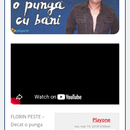
FLORIN PESTE –
Playone
Decat o punga
lun, mai 14, 2018 6:00am