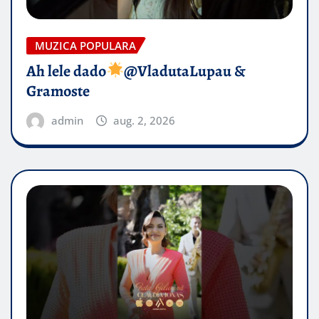
MUZICA POPULARA
Ah lele dado​
@VladutaLupau &
Gramoste
admin
aug. 2, 2026