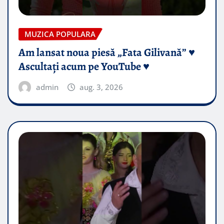
MUZICA POPULARA
Am lansat noua piesă „Fata Gilivană” ♥️
Ascultați acum pe YouTube ♥️
admin
aug. 3, 2026