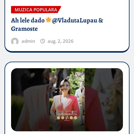
MUZICA POPULARA
Ah lele dado​
@VladutaLupau &
Gramoste
admin
aug. 2, 2026