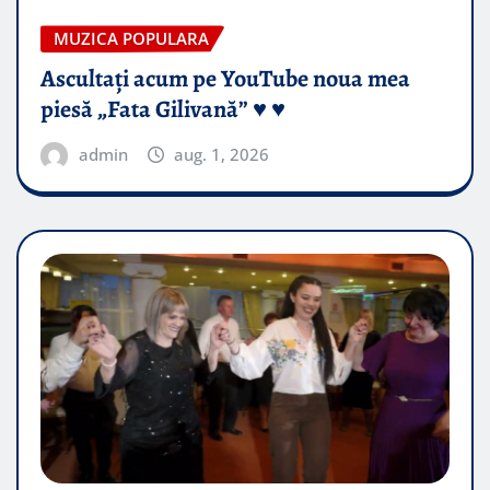
MUZICA POPULARA
Ascultați acum pe YouTube noua mea
piesă „Fata Gilivană” ♥️ ♥️
admin
aug. 1, 2026