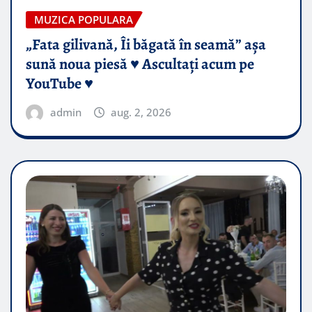
MUZICA POPULARA
„Fata gilivană, Îi băgată în seamă” așa
sună noua piesă ♥️ Ascultați acum pe
YouTube ♥️
admin
aug. 2, 2026