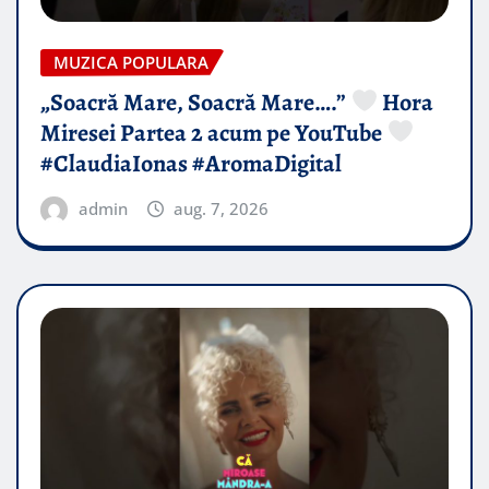
MUZICA POPULARA
„Soacră Mare, Soacră Mare….”
Hora
Miresei Partea 2 acum pe YouTube
#ClaudiaIonas #AromaDigital
admin
aug. 7, 2026