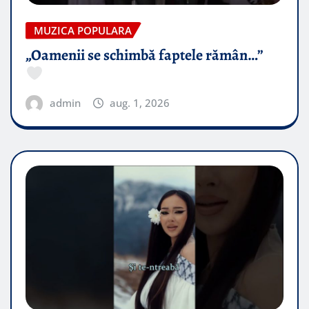
MUZICA POPULARA
„Oamenii se schimbă faptele rămân…”
admin
aug. 1, 2026