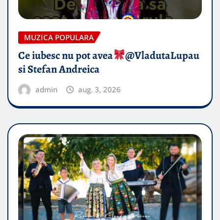
MUZICA POPULARA
Ce iubesc nu pot avea
​@VladutaLupau
si Stefan Andreica
admin
aug. 3, 2026