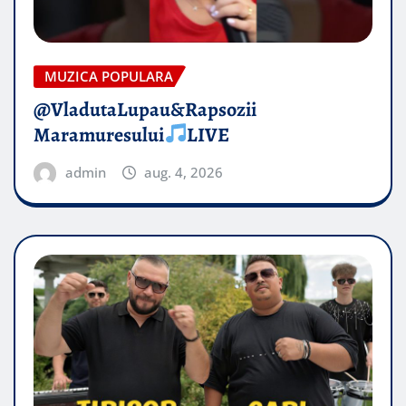
MUZICA POPULARA
@VladutaLupau&Rapsozii
Maramuresului
LIVE
admin
aug. 4, 2026