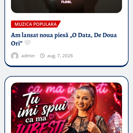
MUZICA POPULARA
Am lansat noua piesă „O Data, De Doua
Ori”
admin
aug. 7, 2026