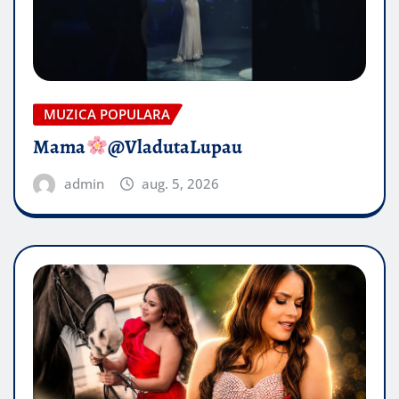
MUZICA POPULARA
Mama
@VladutaLupau
admin
aug. 5, 2026