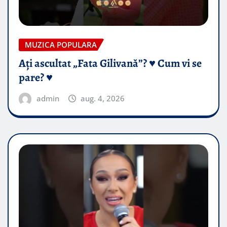
MUZICA POPULARA
Ați ascultat „Fata Gilivană”? ♥️ Cum vi se
pare? ♥️
admin
aug. 4, 2026