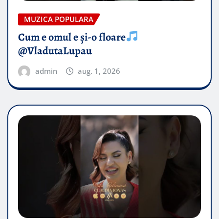
MUZICA POPULARA
Cum e omul e și-o floare
@VladutaLupau
admin
aug. 1, 2026