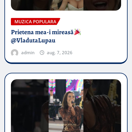
MUZICA POPULARA
Prietena mea-i mireasă​
@VladutaLupau
admin
aug. 7, 2026