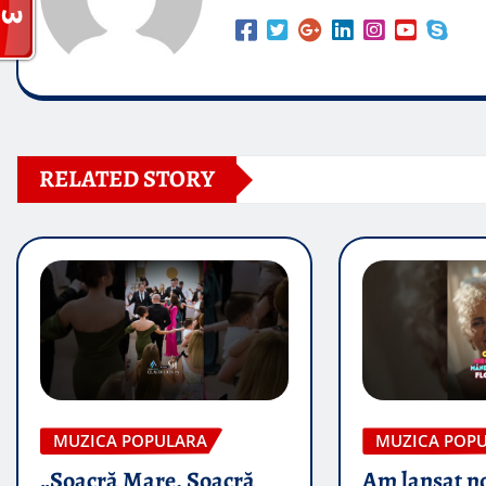
RELATED STORY
MUZICA POPULARA
MUZICA POP
„Soacră Mare, Soacră
Am lansat n