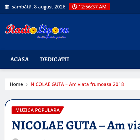
Skip
sâmbătă, 8 august 2026
12:56:38 AM
to
content
ACASA
DEDICATII
Home
NICOLAE GUTA – Am viata frumoasa 2018
MUZICA POPULARA
NICOLAE GUTA – Am via