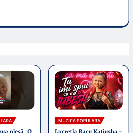
ULARA
MUZICA POPULARA
oua piesă „O
Lucretia Racu Katiusha –