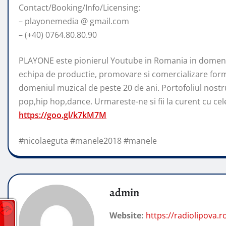
Contact/Booking/Info/Licensing:
– playonemedia @ gmail.com
– (+40) 0764.80.80.90
PLAYONE este pionierul Youtube in Romania in domeniu
echipa de productie, promovare si comercializare form
domeniul muzical de peste 20 de ani. Portofoliul nostr
pop,hip hop,dance. Urmareste-ne si fii la curent cu cele 
https://goo.gl/k7kM7M
#nicolaeguta #manele2018 #manele
admin
Website:
https://radiolipova.r