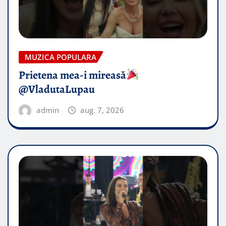
MUZICA POPULARA
Prietena mea-i mireasă​
@VladutaLupau
admin
aug. 7, 2026