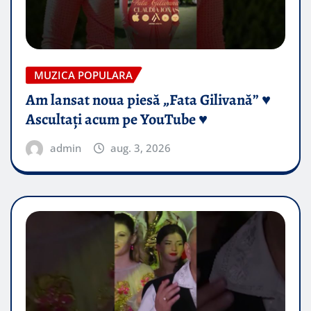
MUZICA POPULARA
Am lansat noua piesă „Fata Gilivană” ♥️
Ascultați acum pe YouTube ♥️
admin
aug. 3, 2026