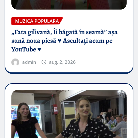
MUZICA POPULARA
„Fata gilivană, Îi băgată în seamă” așa
sună noua piesă ♥️ Ascultați acum pe
YouTube ♥️
admin
aug. 2, 2026