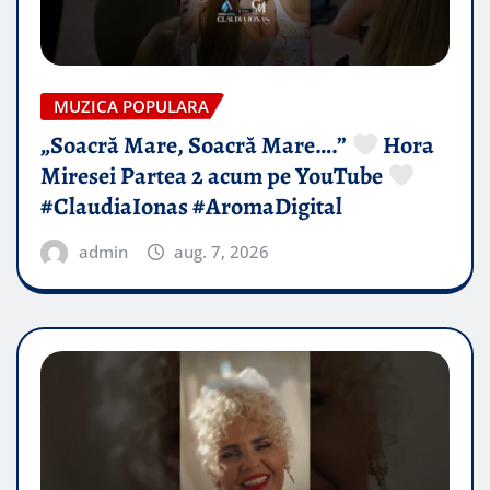
MUZICA POPULARA
„Soacră Mare, Soacră Mare….”
Hora
Miresei Partea 2 acum pe YouTube
#ClaudiaIonas #AromaDigital
admin
aug. 7, 2026