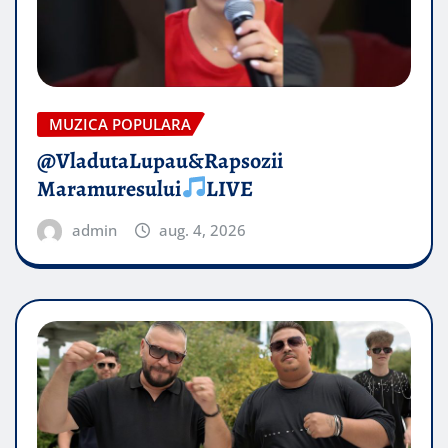
MUZICA POPULARA
@VladutaLupau&Rapsozii
Maramuresului
LIVE
admin
aug. 4, 2026