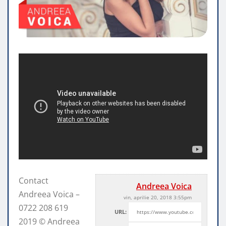
Contact
Andreea Voica
Andreea Voica –
vin, aprilie 20, 2018 3:55pm
0722 208 619
URL:
2019 © Andreea