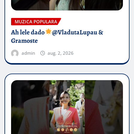
MUZICA POPULARA
Ah lele dado​
@VladutaLupau &
Gramoste
admin
aug. 2, 2026