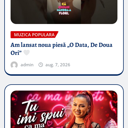
MUZICA POPULARA
Am lansat noua piesă „O Data, De Doua
Ori”
admin
aug. 7, 2026