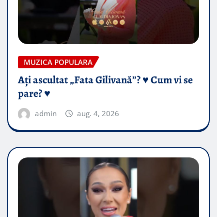
MUZICA POPULARA
Ați ascultat „Fata Gilivană”? ♥️ Cum vi se
pare? ♥️
admin
aug. 4, 2026