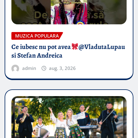
MUZICA POPULARA
Ce iubesc nu pot avea
​@VladutaLupau
si Stefan Andreica
admin
aug. 3, 2026