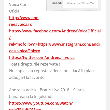
Embed:
Voica Cont
Oficial
http://www.and
reeavoica.ro
https://www.facebook.com/AndreeaVoicaOfficial
/
rel=”nofollow”>https://www.instagram.com/andr
eea_voica/?hl=ro
https://twitter.com/andreea__voica
Toate drepturile rezervate !
Nu copia sau reposta videoclipul, dacă îți place
adaugă-l la favorite!
Andreea Voica – Brauri Live 2018 – Seara
banateana la Ingolstadt
https://www.youtube.com/watch?
v=Jg7ENdV9Mpw