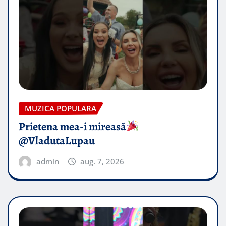
MUZICA POPULARA
Prietena mea-i mireasă​
@VladutaLupau
admin
aug. 7, 2026