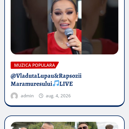
MUZICA POPULARA
@VladutaLupau&Rapsozii
Maramuresului
LIVE
admin
aug. 4, 2026