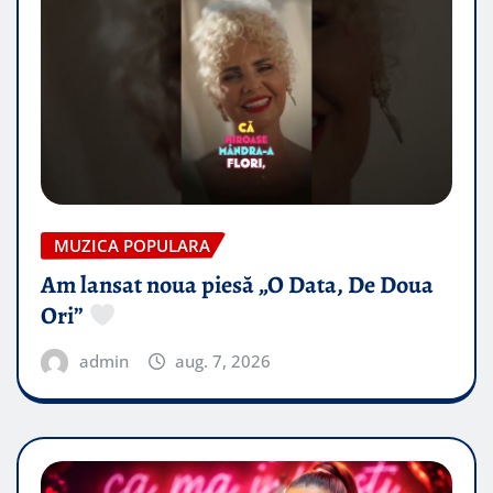
MUZICA POPULARA
Am lansat noua piesă „O Data, De Doua
Ori”
admin
aug. 7, 2026