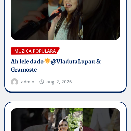
MUZICA POPULARA
Ah lele dado​
@VladutaLupau &
Gramoste
admin
aug. 2, 2026