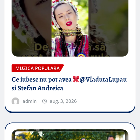
MUZICA POPULARA
Ce iubesc nu pot avea
​@VladutaLupau
si Stefan Andreica
admin
aug. 3, 2026