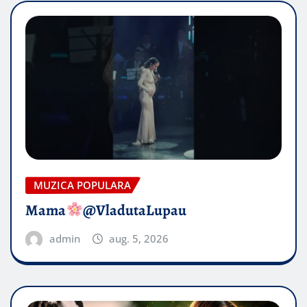
MUZICA POPULARA
Mama
@VladutaLupau
admin
aug. 5, 2026