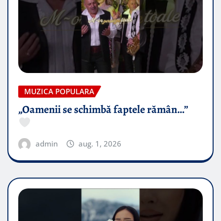
MUZICA POPULARA
„Oamenii se schimbă faptele rămân…”
admin
aug. 1, 2026