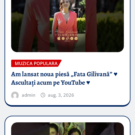
MUZICA POPULARA
Am lansat noua piesă „Fata Gilivană” ♥️
Ascultați acum pe YouTube ♥️
admin
aug. 3, 2026