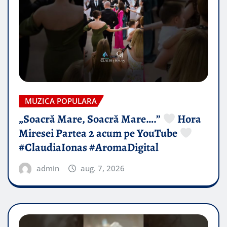
MUZICA POPULARA
„Soacră Mare, Soacră Mare….”
Hora
Miresei Partea 2 acum pe YouTube
#ClaudiaIonas #AromaDigital
admin
aug. 7, 2026