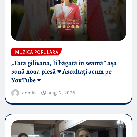
MUZICA POPULARA
„Fata gilivană, Îi băgată în seamă” așa
sună noua piesă ♥️ Ascultați acum pe
YouTube ♥️
admin
aug. 2, 2026