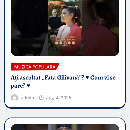
MUZICA POPULARA
Ați ascultat „Fata Gilivană”? ♥️ Cum vi se
pare? ♥️
admin
aug. 4, 2026