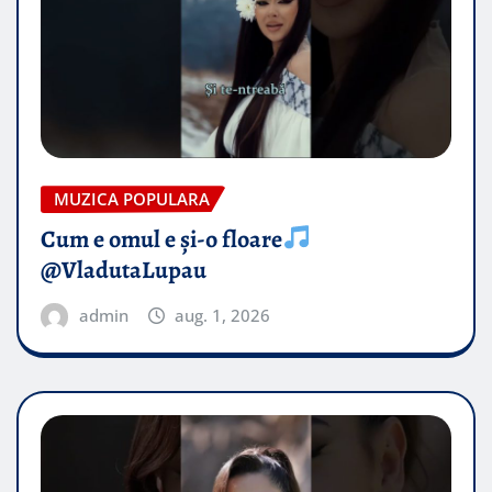
MUZICA POPULARA
Cum e omul e și-o floare
@VladutaLupau
admin
aug. 1, 2026