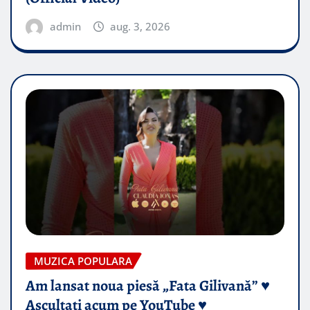
admin
aug. 3, 2026
MUZICA POPULARA
Am lansat noua piesă „Fata Gilivană” ♥️
Ascultați acum pe YouTube ♥️