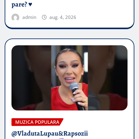
pare? ♥️
admin
aug. 4, 2026
MUZICA POPULARA
@VladutaLupau&Rapsozii