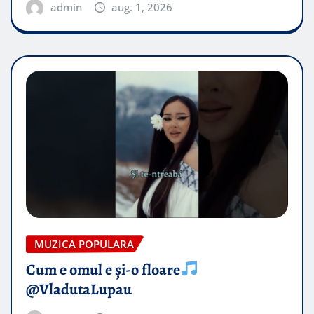
admin
aug. 1, 2026
MUZICA POPULARA
Cum e omul e și-o floare
@VladutaLupau