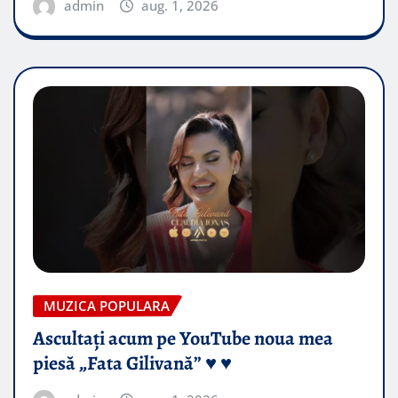
admin
aug. 1, 2026
MUZICA POPULARA
Ascultați acum pe YouTube noua mea
piesă „Fata Gilivană” ♥️ ♥️