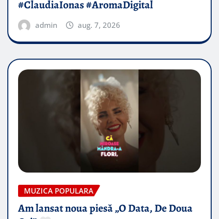
#ClaudiaIonas #AromaDigital
admin
aug. 7, 2026
MUZICA POPULARA
Am lansat noua piesă „O Data, De Doua