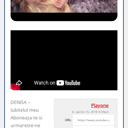
DENISA –
Playone
Iubitelul meu
D, aprilie 15, 2018 3:39pm
Aboneaza-te si
URL:
urmareste-ne