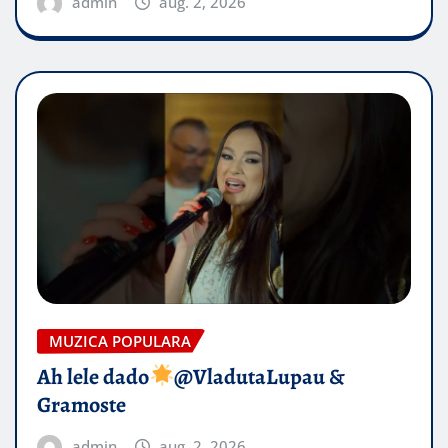
admin
aug. 2, 2026
MUZICA POPULARA
Ah lele dado​
@VladutaLupau &
Gramoste
admin
aug. 2, 2026