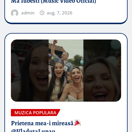
Ma Iubesti (Music Video Oficial)
admin
aug. 7, 2026
MUZICA POPULARA
Prietena mea-i mireasă​
@VladutaLupau