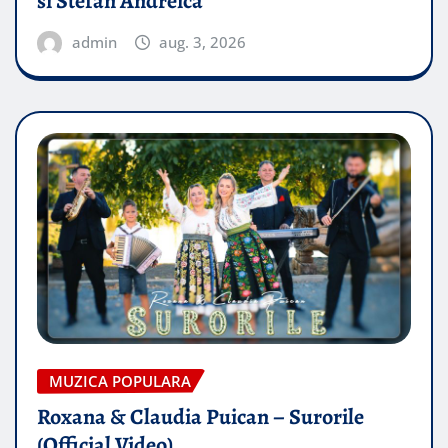
si Stefan Andreica
admin
aug. 3, 2026
MUZICA POPULARA
Roxana & Claudia Puican – Surorile
(Official Video)