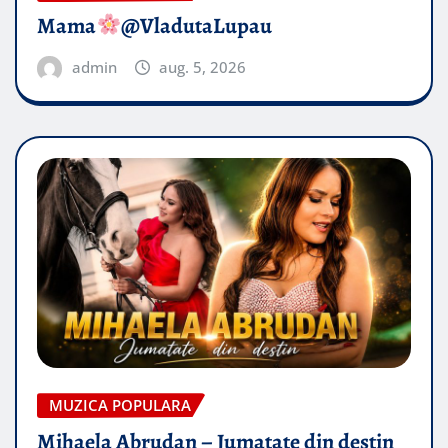
Mama
@VladutaLupau
admin
aug. 5, 2026
MUZICA POPULARA
Mihaela Abrudan – Jumatate din destin