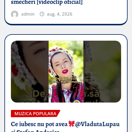
smecheri [videoclip oficial]
admin
aug. 4, 2026
MUZICA POPULARA
Ce iubesc nu pot avea
​@VladutaLupau