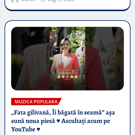
MUZICA POPULARA
„Fata gilivană, Îi băgată în seamă” așa
sună noua piesă ♥️ Ascultați acum pe
YouTube ♥️