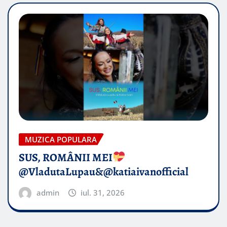
MUZICA POPULARA
SUS, ROMÂNII MEI
@VladutaLupau&@katiaivanofficial
admin
iul. 31, 2026