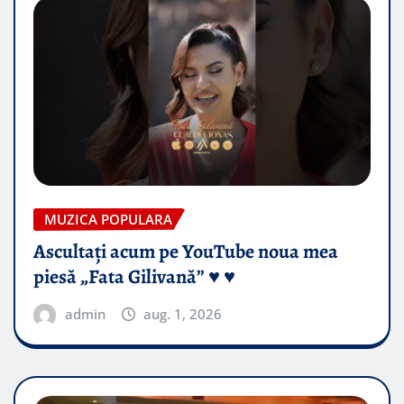
MUZICA POPULARA
Ascultați acum pe YouTube noua mea
piesă „Fata Gilivană” ♥️ ♥️
admin
aug. 1, 2026