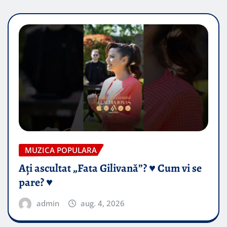
MUZICA POPULARA
Ați ascultat „Fata Gilivană”? ♥️ Cum vi se
pare? ♥️
admin
aug. 4, 2026