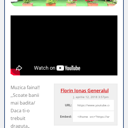
Muzica faina!!
Florin Ionas Generalul
,,Scoate banii
J, aprilie 12, 2018 3:57pm
mai badita/
URL:
Daca ti-o
Embed:
trebuit
draguta„