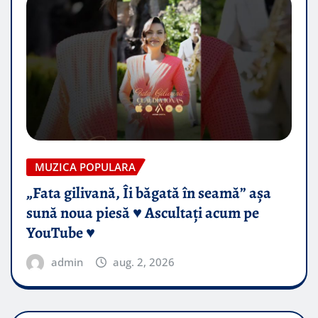
MUZICA POPULARA
„Fata gilivană, Îi băgată în seamă” așa
sună noua piesă ♥️ Ascultați acum pe
YouTube ♥️
admin
aug. 2, 2026