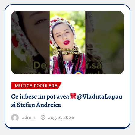
MUZICA POPULARA
Ce iubesc nu pot avea
​@VladutaLupau
si Stefan Andreica
admin
aug. 3, 2026