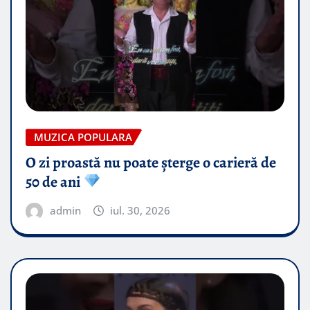
MUZICA POPULARA
O zi proastă nu poate șterge o carieră de
50 de ani
admin
iul. 30, 2026