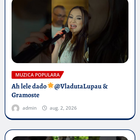
MUZICA POPULARA
Ah lele dado​
@VladutaLupau &
Gramoste
admin
aug. 2, 2026