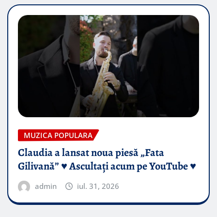
MUZICA POPULARA
Claudia a lansat noua piesă „Fata
Gilivană” ♥️ Ascultați acum pe YouTube ♥️
admin
iul. 31, 2026