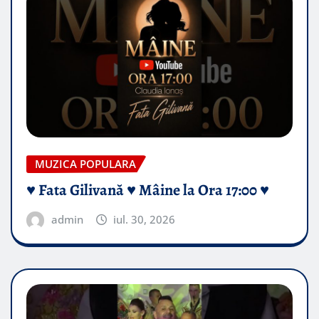
MUZICA POPULARA
♥️ Fata Gilivană ♥️ Mâine la Ora 17:00 ♥️
admin
iul. 30, 2026