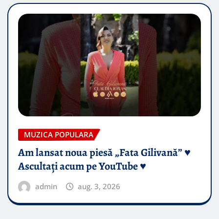
MUZICA POPULARA
Am lansat noua piesă „Fata Gilivană” ♥️
Ascultați acum pe YouTube ♥️
admin
aug. 3, 2026