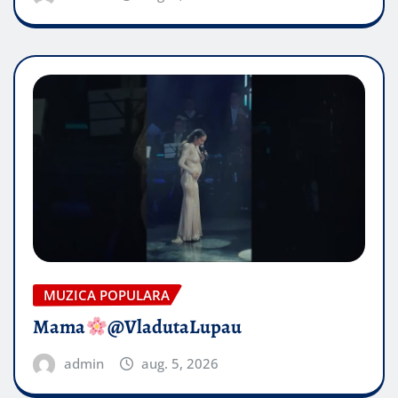
MUZICA POPULARA
Mama
@VladutaLupau
admin
aug. 5, 2026