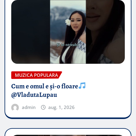
MUZICA POPULARA
Cum e omul e și-o floare
@VladutaLupau
admin
aug. 1, 2026