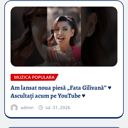
MUZICA POPULARA
Am lansat noua piesă „Fata Gilivană” ♥️
Ascultați acum pe YouTube ♥️
admin
iul. 31, 2026