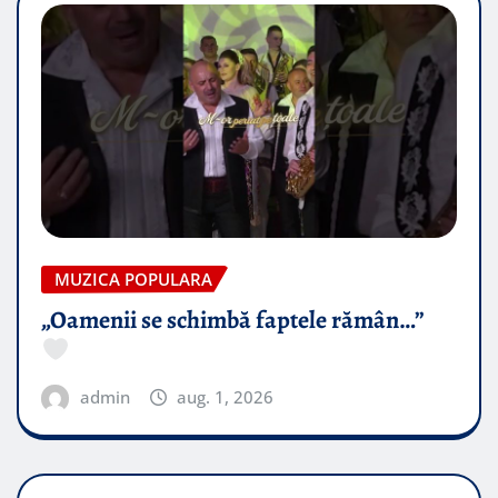
MUZICA POPULARA
„Oamenii se schimbă faptele rămân…”
admin
aug. 1, 2026