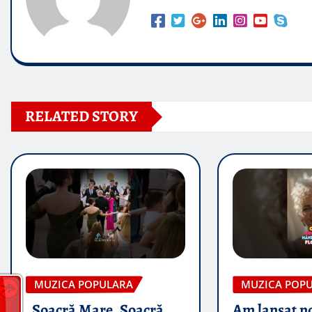
RELATED STORY
MUZICA POPULARA
MUZICA POP
„Soacră Mare, Soacră
Am lansat n