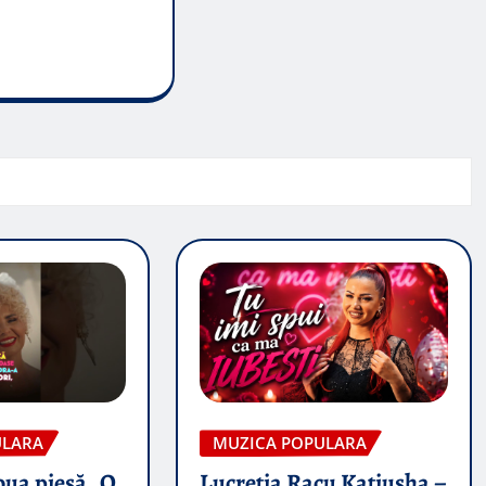
ULARA
MUZICA POPULARA
oua piesă „O
Lucretia Racu Katiusha –