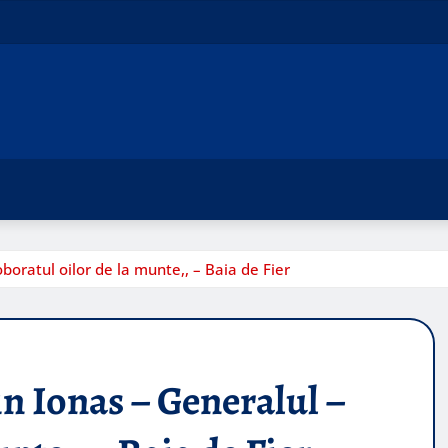
oboratul oilor de la munte,, – Baia de Fier
in Ionas – Generalul –