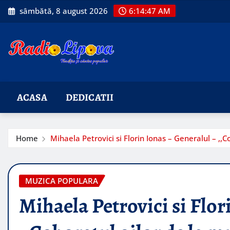
Skip
sâmbătă, 8 august 2026
6:14:49 AM
to
content
ACASA
DEDICATII
Home
Mihaela Petrovici si Florin Ionas – Generalul – ,,C
MUZICA POPULARA
Mihaela Petrovici si Flor