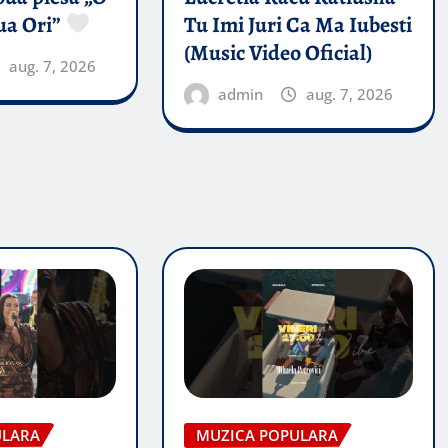
ua Ori”
Tu Imi Juri Ca Ma Iubesti
(Music Video Oficial)
aug. 7, 2026
admin
aug. 7, 2026
ULARA
MUZICA POPULARA