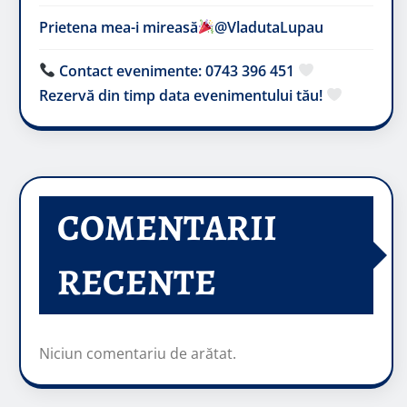
Prietena mea-i mireasă​
@VladutaLupau
Contact evenimente: 0743 396 451
Rezervă din timp data evenimentului tău!
COMENTARII
RECENTE
Niciun comentariu de arătat.