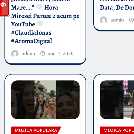
Mare….”
Hora
Data, De Do
Miresei Partea 2 acum pe
admin
YouTube
#ClaudiaIonas
#AromaDigital
admin
aug. 7, 2026
MUZICA POPULARA
MUZICA POP