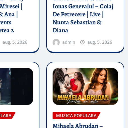
Miresei |
Ionas Generalul – Colaj
& Ana |
De Petrecere | Live |
vents
Nunta Sebastian &
rtea 2
Diana
aug. 5, 2026
admin
aug. 5, 2026
ULARA
MUZICA POPULARA
Mihaela Abrudan –