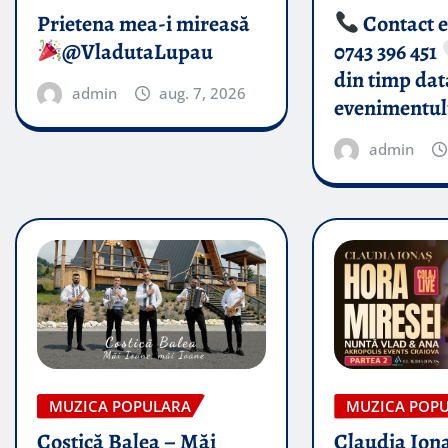
Prietena mea-i mireasă​
Contact 
@VladutaLupau
0743 396 451
din timp dat
admin
aug. 7, 2026
evenimentul
admin
MUZICA POPULARA
MUZICA POP
Costică Balea – Măi
Claudia Iona