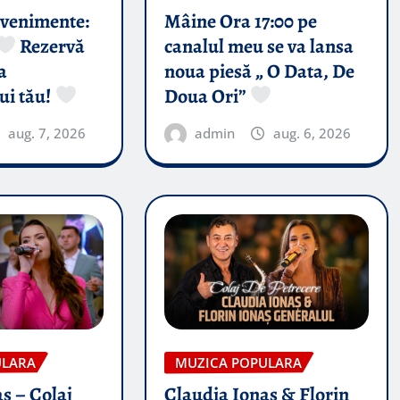
evenimente:
Mâine Ora 17:00 pe
Rezervă
canalul meu se va lansa
a
noua piesă „ O Data, De
ui tău!
Doua Ori”
aug. 7, 2026
admin
aug. 6, 2026
ULARA
MUZICA POPULARA
s – Colaj
Claudia Ionas & Florin