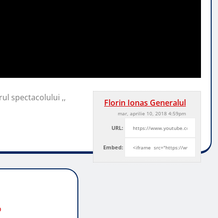
rul spectacolului ,,
Florin Ionas Generalul
mar, aprilie 10, 2018 4:59pm
URL:
Embed:
o