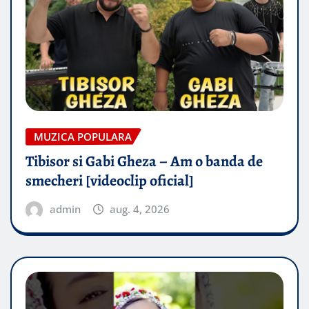
MUZICA POPULARA
Tibisor si Gabi Gheza – Am o banda de
smecheri [videoclip oficial]
admin
aug. 4, 2026