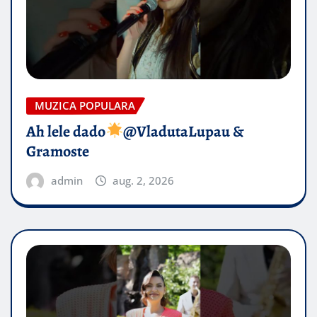
MUZICA POPULARA
Ah lele dado​
@VladutaLupau &
Gramoste
admin
aug. 2, 2026