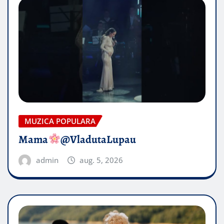
MUZICA POPULARA
Mama
@VladutaLupau
admin
aug. 5, 2026