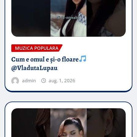
MUZICA POPULARA
Cum e omul e și-o floare
@VladutaLupau
admin
aug. 1, 2026