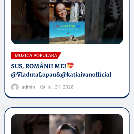
MUZICA POPULARA
SUS, ROMÂNII MEI
@VladutaLupau&@katiaivanofficial
admin
iul. 31, 2026