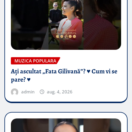
MUZICA POPULARA
Ați ascultat „Fata Gilivană”? ♥️ Cum vi se
pare? ♥️
admin
aug. 4, 2026