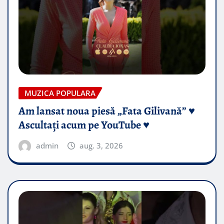
MUZICA POPULARA
Am lansat noua piesă „Fata Gilivană” ♥️
Ascultați acum pe YouTube ♥️
admin
aug. 3, 2026