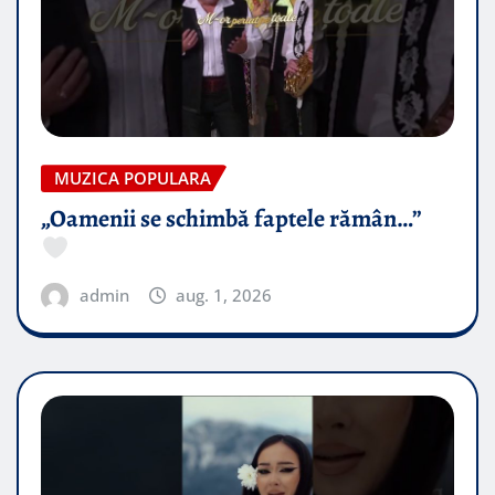
MUZICA POPULARA
„Oamenii se schimbă faptele rămân…”
admin
aug. 1, 2026