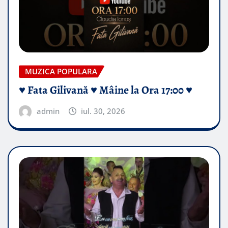
MUZICA POPULARA
♥️ Fata Gilivană ♥️ Mâine la Ora 17:00 ♥️
admin
iul. 30, 2026