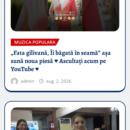
MUZICA POPULARA
„Fata gilivană, Îi băgată în seamă” așa
sună noua piesă ♥️ Ascultați acum pe
YouTube ♥️
admin
aug. 2, 2026