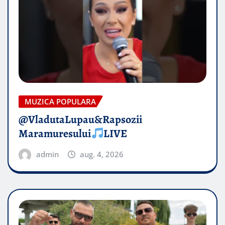
MUZICA POPULARA
@VladutaLupau&Rapsozii
Maramuresului
LIVE
admin
aug. 4, 2026