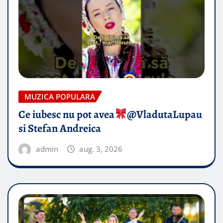
MUZICA POPULARA
Ce iubesc nu pot avea
​@VladutaLupau
si Stefan Andreica
admin
aug. 3, 2026