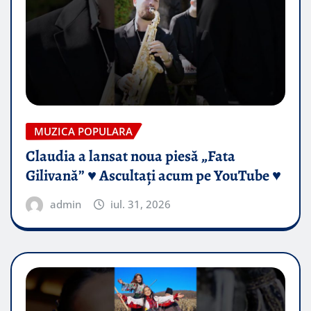
MUZICA POPULARA
Claudia a lansat noua piesă „Fata
Gilivană” ♥️ Ascultați acum pe YouTube ♥️
admin
iul. 31, 2026