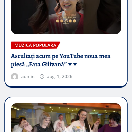
MUZICA POPULARA
Ascultați acum pe YouTube noua mea
piesă „Fata Gilivană” ♥️ ♥️
admin
aug. 1, 2026