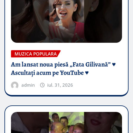
MUZICA POPULARA
Am lansat noua piesă „Fata Gilivană” ♥️
Ascultați acum pe YouTube ♥️
admin
iul. 31, 2026