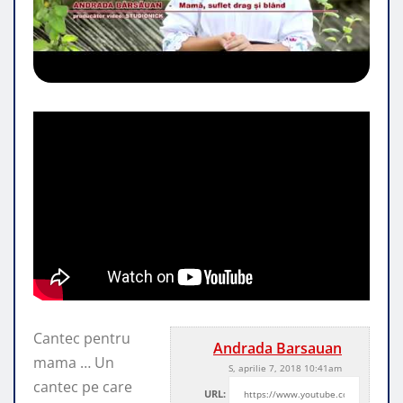
Cantec pentru
Andrada Barsauan
mama … Un
S, aprilie 7, 2018 10:41am
cantec pe care
URL: