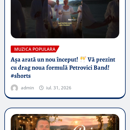
MUZICA POPULARA
Așa arată un nou început!
Vă prezint
cu drag noua formulă Petrovici Band!
#shorts
admin
iul. 31, 2026