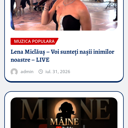
MUZICA POPULARA
Lena Miclăuș – Voi sunteți nașii inimilor
noastre – LIVE
admin
iul. 31, 2026