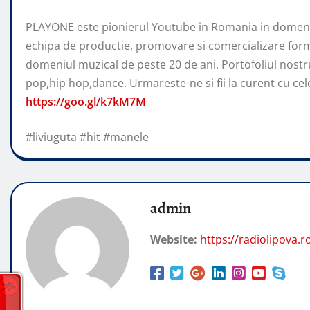
PLAYONE este pionierul Youtube in Romania in domeniu
echipa de productie, promovare si comercializare form
domeniul muzical de peste 20 de ani. Portofoliul nostr
pop,hip hop,dance. Urmareste-ne si fii la curent cu cele 
https://goo.gl/k7kM7M
#liviuguta #hit #manele
admin
Website:
https://radiolipova.r