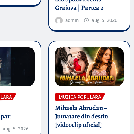
Craiova | Partea 2
admin
aug. 5, 2026
ULARA
MUZICA POPULARA
Mihaela Abrudan –
upau
Jumatate din destin
[videoclip oficial]
aug. 5, 2026