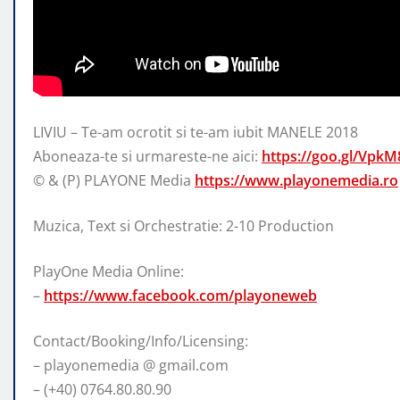
LIVIU – Te-am ocrotit si te-am iubit MANELE 2018
Aboneaza-te si urmareste-ne aici:
https://goo.gl/VpkM
© & (P) PLAYONE Media
https://www.playonemedia.ro
Muzica, Text si Orchestratie: 2-10 Production
PlayOne Media Online:
–
https://www.facebook.com/playoneweb
Contact/Booking/Info/Licensing:
– playonemedia @ gmail.com
– (+40) 0764.80.80.90