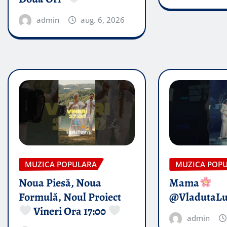
admin
aug. 6, 2026
MUZICA POPULARA
MUZICA POP
Noua Piesă, Noua
Mama
Formulă, Noul Proiect
@VladutaL
Vineri Ora 17:00
admin