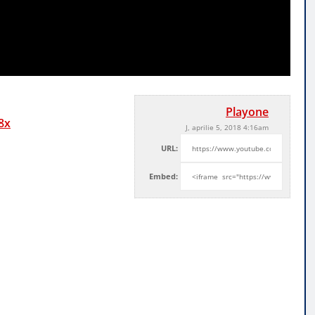
Playone
8x
J, aprilie 5, 2018 4:16am
URL:
Embed: