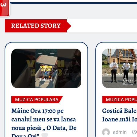
RELATED STORY
MUZICA POPULARA
MUZICA POP
Mâine Ora 17:00 pe
Costică Bale
canalul meu se va lansa
Ioane,măi I
noua piesă „ O Data, De
admin
Doua Ori”