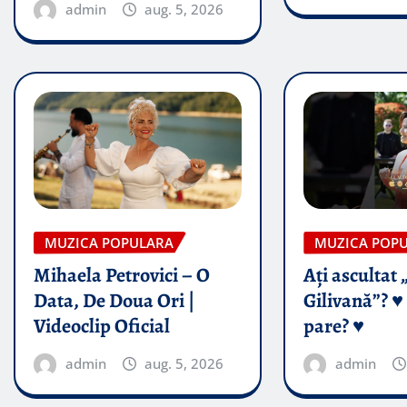
admin
aug. 5, 2026
MUZICA POPULARA
MUZICA POP
Mihaela Petrovici – O
Ați ascultat 
Data, De Doua Ori |
Gilivană”? ♥️
Videoclip Oficial
pare? ♥️
admin
aug. 5, 2026
admin