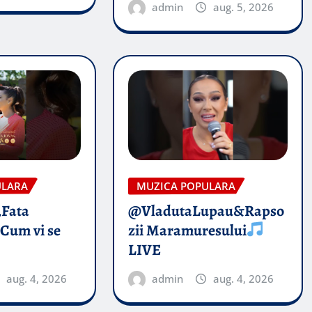
admin
aug. 5, 2026
ULARA
MUZICA POPULARA
„Fata
@VladutaLupau&Rapso
 Cum vi se
zii Maramuresului
LIVE
aug. 4, 2026
admin
aug. 4, 2026