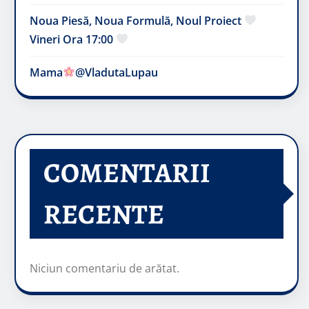
Noua Piesă, Noua Formulă, Noul Proiect
Vineri Ora 17:00
Mama
@VladutaLupau
COMENTARII
RECENTE
Niciun comentariu de arătat.