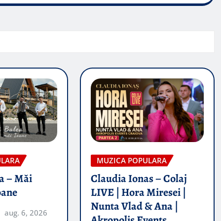
ULARA
MUZICA POPULARA
a – Măi
Claudia Ionas – Colaj
oane
LIVE | Hora Miresei |
Nunta Vlad & Ana |
aug. 6, 2026
Akropolis Events