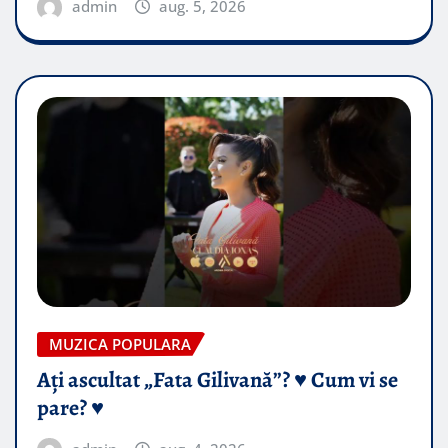
admin
aug. 5, 2026
MUZICA POPULARA
Ați ascultat „Fata Gilivană”? ♥️ Cum vi se
pare? ♥️