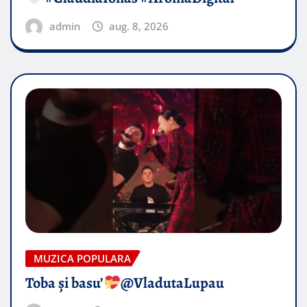
admin
aug. 8, 2026
MUZICA POPULARA
Toba și basu’
@VladutaLupau