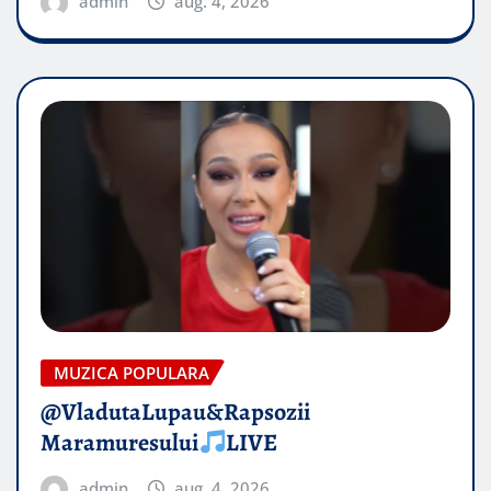
admin
aug. 4, 2026
MUZICA POPULARA
@VladutaLupau&Rapsozii
Maramuresului
LIVE
admin
aug. 4, 2026