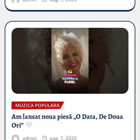
MUZICA POPULARA
Am lansat noua piesă „O Data, De Doua
Ori”
admin
aug. 7, 2026