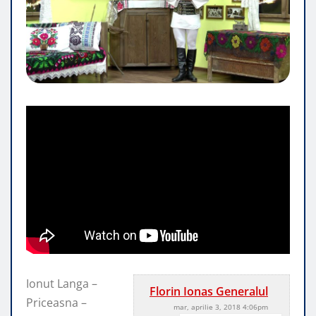
Ionut Langa –
Florin Ionas Generalul
Priceasna –
mar, aprilie 3, 2018 4:06pm