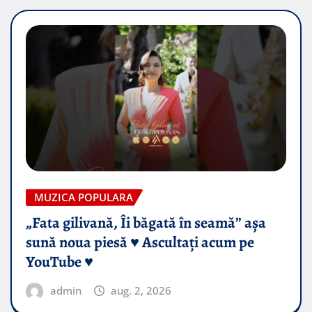
MUZICA POPULARA
„Fata gilivană, Îi băgată în seamă” așa
sună noua piesă ♥️ Ascultați acum pe
YouTube ♥️
admin
aug. 2, 2026