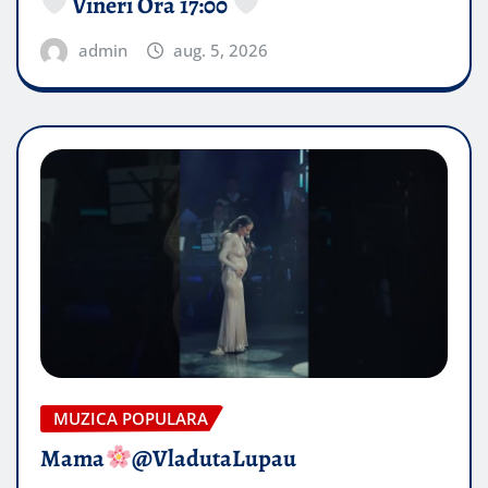
Vineri Ora 17:00
admin
aug. 5, 2026
MUZICA POPULARA
Mama
@VladutaLupau