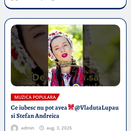
MUZICA POPULARA
Ce iubesc nu pot avea
​@VladutaLupau
si Stefan Andreica
admin
aug. 3, 2026