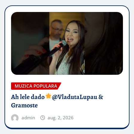
MUZICA POPULARA
Ah lele dado​
@VladutaLupau &
Gramoste
admin
aug. 2, 2026