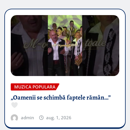
MUZICA POPULARA
„Oamenii se schimbă faptele rămân…”
admin
aug. 1, 2026