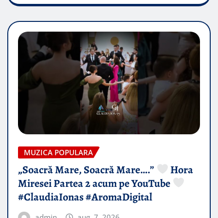
MUZICA POPULARA
„Soacră Mare, Soacră Mare….”
Hora
Miresei Partea 2 acum pe YouTube
#ClaudiaIonas #AromaDigital
admin
aug. 7, 2026