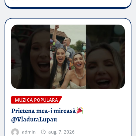
MUZICA POPULARA
Prietena mea-i mireasă​
@VladutaLupau
admin
aug. 7, 2026