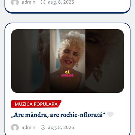
admin
aug. 8, 2026
MUZICA POPULARA
„Are mândra, are rochie-nflorată”
admin
aug. 8, 2026