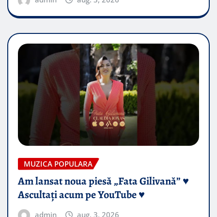
MUZICA POPULARA
Am lansat noua piesă „Fata Gilivană” ♥️
Ascultați acum pe YouTube ♥️
admin
aug. 3, 2026