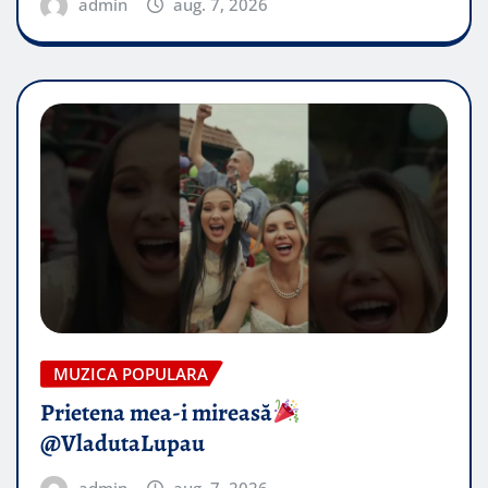
admin
aug. 7, 2026
MUZICA POPULARA
Prietena mea-i mireasă​
@VladutaLupau