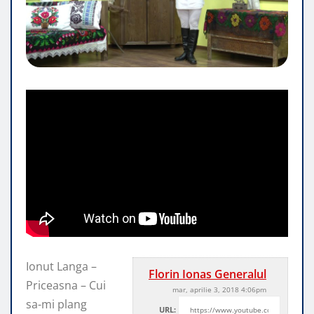
Ionut Langa –
Florin Ionas Generalul
Priceasna – Cui
mar, aprilie 3, 2018 4:06pm
sa-mi plang
URL: