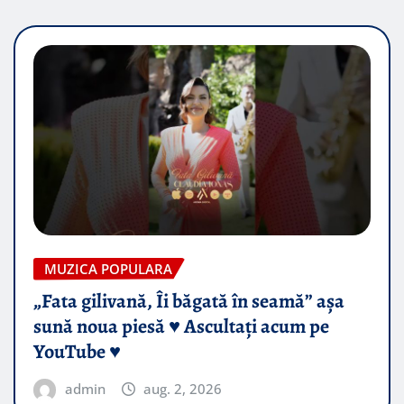
MUZICA POPULARA
„Fata gilivană, Îi băgată în seamă” așa
sună noua piesă ♥️ Ascultați acum pe
YouTube ♥️
admin
aug. 2, 2026