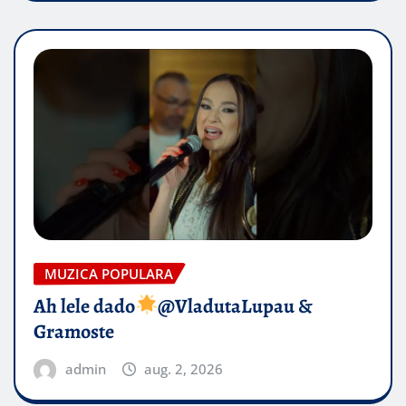
MUZICA POPULARA
Ah lele dado​
@VladutaLupau &
Gramoste
admin
aug. 2, 2026