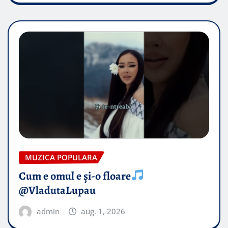
MUZICA POPULARA
Cum e omul e și-o floare
@VladutaLupau
admin
aug. 1, 2026