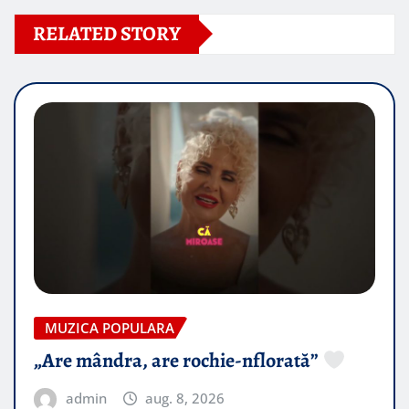
RELATED STORY
MUZICA POPULARA
„Are mândra, are rochie-nflorată”
admin
aug. 8, 2026