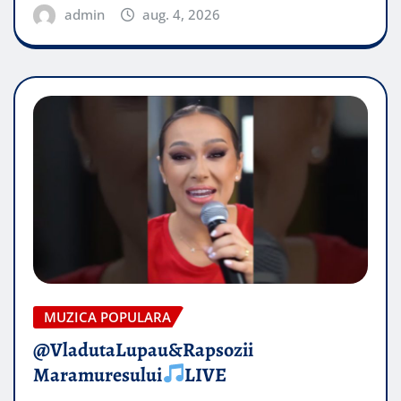
admin
aug. 4, 2026
MUZICA POPULARA
@VladutaLupau&Rapsozii
Maramuresului
LIVE