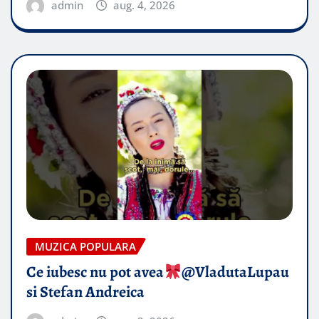
admin
aug. 4, 2026
MUZICA POPULARA
Ce iubesc nu pot avea
​@VladutaLupau
si Stefan Andreica