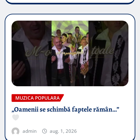
MUZICA POPULARA
„Oamenii se schimbă faptele rămân…”
admin
aug. 1, 2026