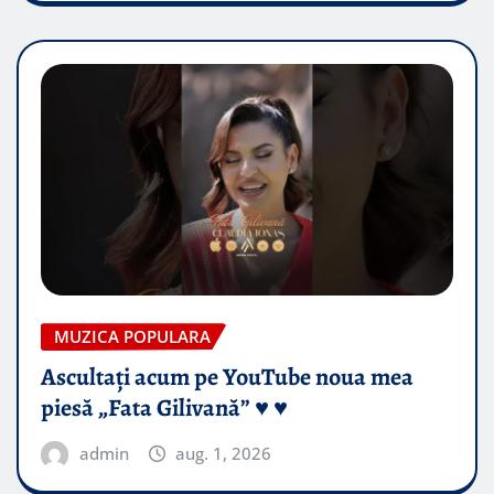
MUZICA POPULARA
Ascultați acum pe YouTube noua mea
piesă „Fata Gilivană” ♥️ ♥️
admin
aug. 1, 2026