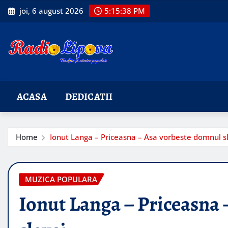
Skip
joi, 6 august 2026
5:15:39 PM
to
content
ACASA
DEDICATII
Home
Ionut Langa – Priceasna – Asa vorbeste domnul s
MUZICA POPULARA
Ionut Langa – Priceasna