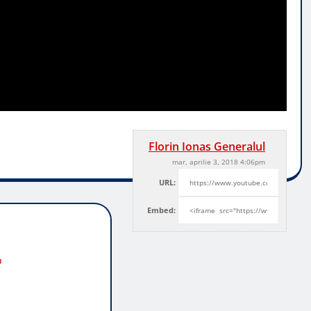
Florin Ionas Generalul
mar, aprilie 3, 2018 4:06pm
URL:
Embed:
o