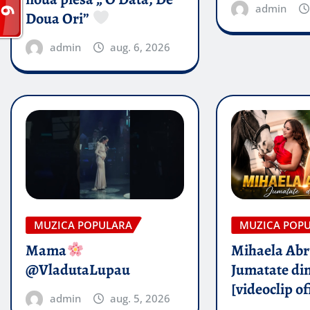
admin
Doua Ori”
admin
aug. 6, 2026
MUZICA POPULARA
MUZICA POP
Mama
Mihaela Ab
@VladutaLupau
Jumatate din
[videoclip of
admin
aug. 5, 2026