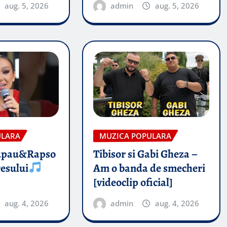
aug. 5, 2026
admin
aug. 5, 2026
ULARA
MUZICA POPULARA
upau&Rapso
Tibisor si Gabi Gheza –
esului
Am o banda de smecheri
[videoclip oficial]
aug. 4, 2026
admin
aug. 4, 2026