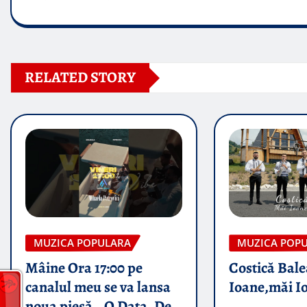
RELATED STORY
MUZICA POPULARA
MUZICA POP
Mâine Ora 17:00 pe
Costică Bale
canalul meu se va lansa
Ioane,măi I
noua piesă „ O Data, De