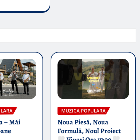
ULARA
MUZICA POPULARA
a – Măi
Noua Piesă, Noua
oane
Formulă, Noul Proiect
Vineri Ora 17:00