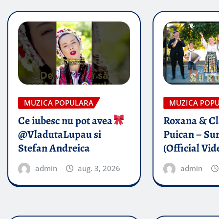
MUZICA POPULARA
MUZICA POP
Ce iubesc nu pot avea
Roxana & Cl
@VladutaLupau si
Puican – Sur
Stefan Andreica
(Official Vid
admin
aug. 3, 2026
admin