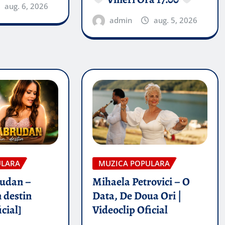
aug. 6, 2026
admin
aug. 5, 2026
ULARA
MUZICA POPULARA
rudan –
Mihaela Petrovici – O
 destin
Data, De Doua Ori |
icial]
Videoclip Oficial