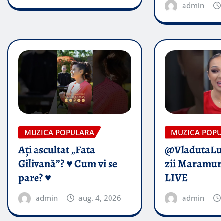
admin
MUZICA POPULARA
MUZICA POP
Ați ascultat „Fata
@VladutaL
Gilivană”? ♥️ Cum vi se
zii Maramur
pare? ♥️
LIVE
admin
aug. 4, 2026
admin