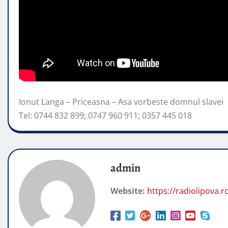
Ionut Langa – Priceasna – Asa vorbeste domnul slavei
Tel: 0744 832 899; 0747 960 911; 0357 445 018
admin
Website:
https://radiolipova.r