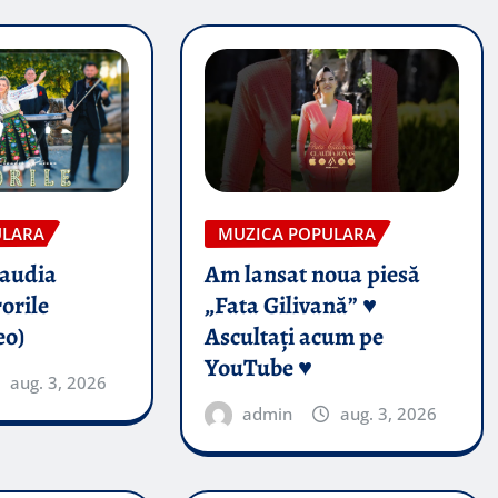
ULARA
MUZICA POPULARA
audia
Am lansat noua piesă
orile
„Fata Gilivană” ♥️
eo)
Ascultați acum pe
YouTube ♥️
aug. 3, 2026
admin
aug. 3, 2026