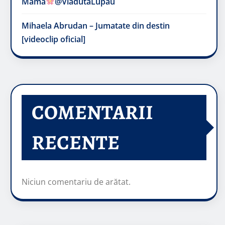
Mama
@VladutaLupau
Mihaela Abrudan – Jumatate din destin
[videoclip oficial]
COMENTARII
RECENTE
Niciun comentariu de arătat.