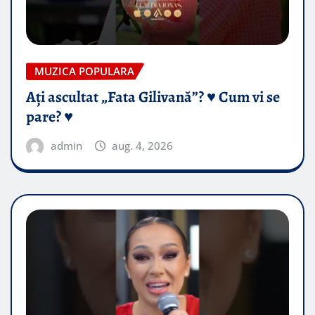
MUZICA POPULARA
Ați ascultat „Fata Gilivană”? ♥️ Cum vi se
pare? ♥️
admin
aug. 4, 2026