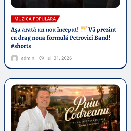
MUZICA POPULARA
Așa arată un nou început!
Vă prezint
cu drag noua formulă Petrovici Band!
#shorts
admin
iul. 31, 2026