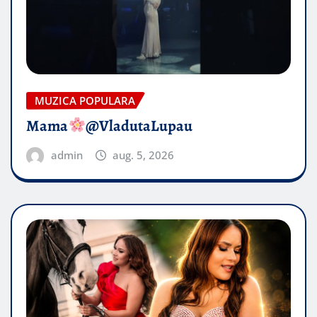
MUZICA POPULARA
Mama
@VladutaLupau
admin
aug. 5, 2026