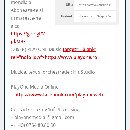
mondiala
URL:
Aboneaza-te si
Embed:
urmareste-ne
aici:
https://goo.gl/V
pkM8x
© & (P) PLAYONE Music
target=”_blank”
rel=”nofollow”>https://www.playone.ro
Muzica, text si orchestratie : Hit Studio
PlayOne Media Online:
–
https://www.facebook.com/playoneweb
Contact/Booking/Info/Licensing:
– playonemedia @ gmail.com
– (+40) 0764.80.80.90