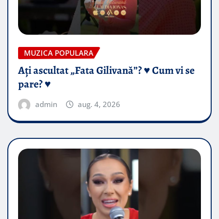
MUZICA POPULARA
Ați ascultat „Fata Gilivană”? ♥️ Cum vi se
pare? ♥️
admin
aug. 4, 2026