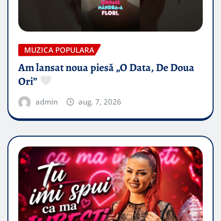
MUZICA POPULARA
Am lansat noua piesă „O Data, De Doua
Ori”
admin
aug. 7, 2026