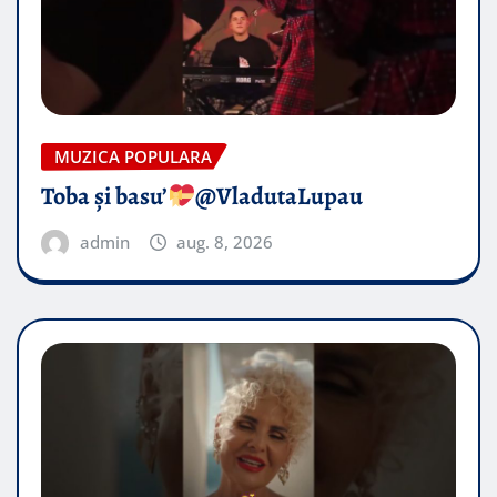
MUZICA POPULARA
Toba și basu’
@VladutaLupau
admin
aug. 8, 2026