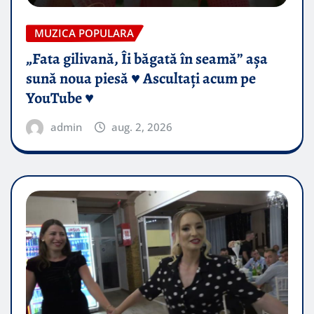
MUZICA POPULARA
„Fata gilivană, Îi băgată în seamă” așa
sună noua piesă ♥️ Ascultați acum pe
YouTube ♥️
admin
aug. 2, 2026