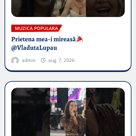
MUZICA POPULARA
Prietena mea-i mireasă​
@VladutaLupau
admin
aug. 7, 2026