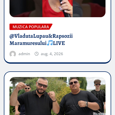
MUZICA POPULARA
@VladutaLupau&Rapsozii
Maramuresului
LIVE
admin
aug. 4, 2026