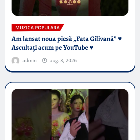
MUZICA POPULARA
Am lansat noua piesă „Fata Gilivană” ♥️
Ascultați acum pe YouTube ♥️
admin
aug. 3, 2026