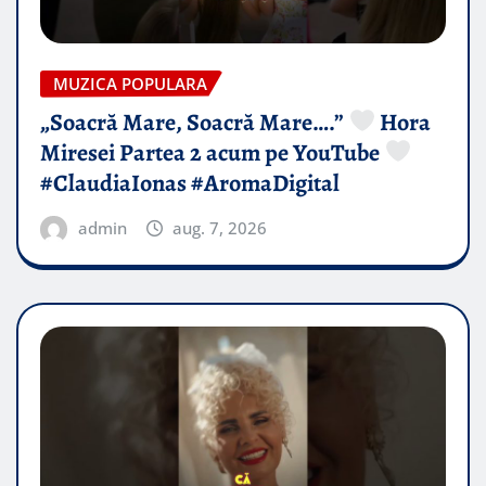
MUZICA POPULARA
„Soacră Mare, Soacră Mare….”
Hora
Miresei Partea 2 acum pe YouTube
#ClaudiaIonas #AromaDigital
admin
aug. 7, 2026