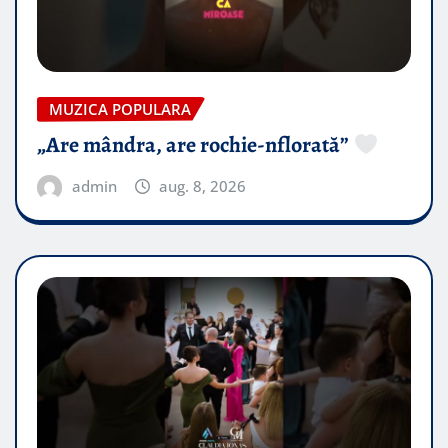
MUZICA POPULARA
„Are mândra, are rochie-nflorată”
admin
aug. 8, 2026