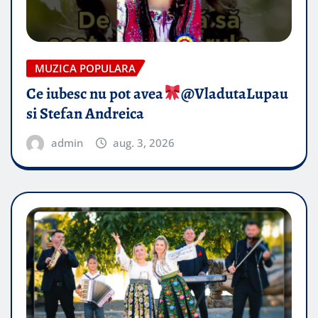
MUZICA POPULARA
Ce iubesc nu pot avea
​@VladutaLupau
si Stefan Andreica
admin
aug. 3, 2026