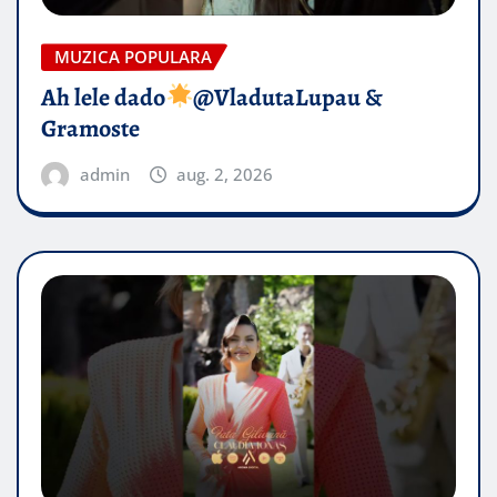
MUZICA POPULARA
Ah lele dado​
@VladutaLupau &
Gramoste
admin
aug. 2, 2026