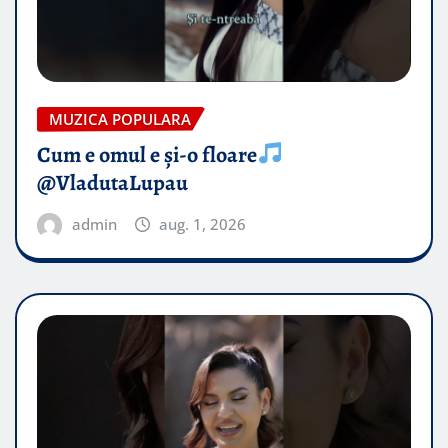
MUZICA POPULARA
Cum e omul e și-o floare
@VladutaLupau
admin
aug. 1, 2026