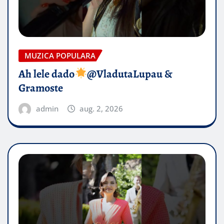
MUZICA POPULARA
Ah lele dado​
@VladutaLupau &
Gramoste
admin
aug. 2, 2026