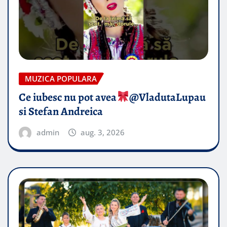
MUZICA POPULARA
Ce iubesc nu pot avea
​@VladutaLupau
si Stefan Andreica
admin
aug. 3, 2026