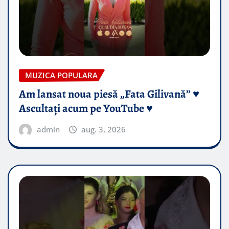
MUZICA POPULARA
Am lansat noua piesă „Fata Gilivană” ♥️
Ascultați acum pe YouTube ♥️
admin
aug. 3, 2026