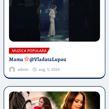
MUZICA POPULARA
Mama
@VladutaLupau
admin
aug. 5, 2026