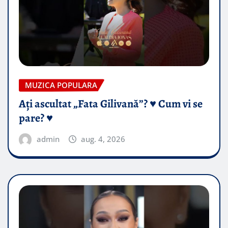
MUZICA POPULARA
Ați ascultat „Fata Gilivană”? ♥️ Cum vi se
pare? ♥️
admin
aug. 4, 2026