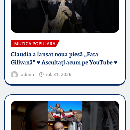
MUZICA POPULARA
Claudia a lansat noua piesă „Fata
Gilivană” ♥️ Ascultați acum pe YouTube ♥️
admin
iul. 31, 2026