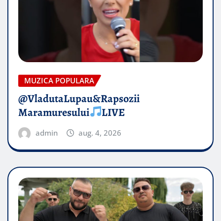
MUZICA POPULARA
@VladutaLupau&Rapsozii
Maramuresului
LIVE
admin
aug. 4, 2026