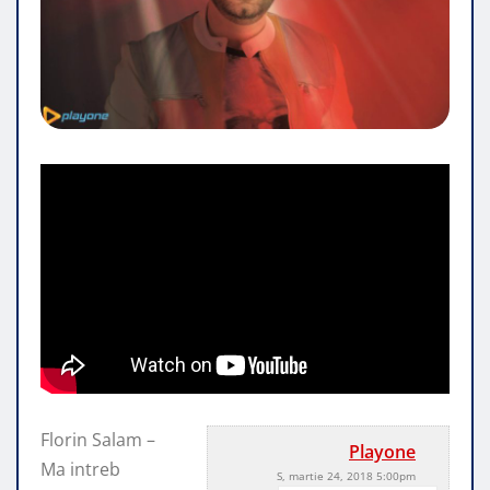
Florin Salam –
Playone
Ma intreb
S, martie 24, 2018 5:00pm