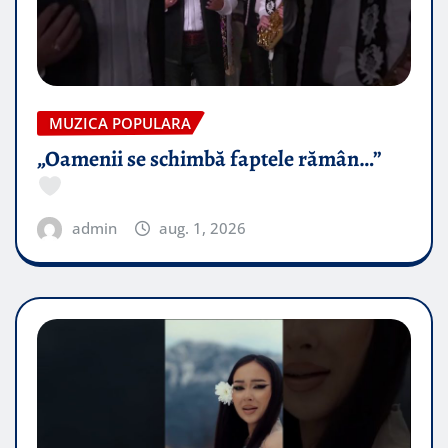
MUZICA POPULARA
„Oamenii se schimbă faptele rămân…”
admin
aug. 1, 2026