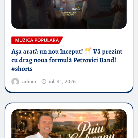
MUZICA POPULARA
Așa arată un nou început!
Vă prezint
cu drag noua formulă Petrovici Band!
#shorts
admin
iul. 31, 2026