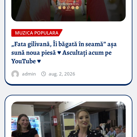
MUZICA POPULARA
„Fata gilivană, Îi băgată în seamă” așa
sună noua piesă ♥️ Ascultați acum pe
YouTube ♥️
admin
aug. 2, 2026