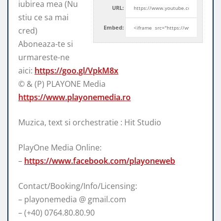
iubirea mea (Nu
URL:
stiu ce sa mai
Embed:
cred)
Aboneaza-te si
urmareste-ne
aici:
https://goo.gl/VpkM8x
©
& (P) PLAYONE Media
https://www.playonemedia.ro
Muzica, text si orchestratie : Hit Studio
PlayOne Media Online:
–
https://www.facebook.com/playoneweb
Contact/Booking/Info/Licensing:
– playonemedia @ gmail.com
– (+40) 0764.80.80.90