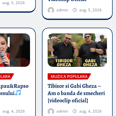
aug. 5, 2026
admin
aug. 5, 2026
ULARA
MUZICA POPULARA
upau&Rapso
Tibisor si Gabi Gheza –
esului
Am o banda de smecheri
[videoclip oficial]
aug. 4, 2026
admin
aug. 4, 2026