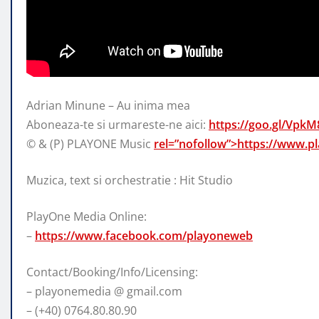
Adrian Minune – Au inima mea
Aboneaza-te si urmareste-ne aici:
https://goo.gl/VpkM
© & (P) PLAYONE Music
rel=”nofollow”>https://www.p
Muzica, text si orchestratie : Hit Studio
PlayOne Media Online:
–
https://www.facebook.com/playoneweb
Contact/Booking/Info/Licensing:
– playonemedia @ gmail.com
– (+40) 0764.80.80.90