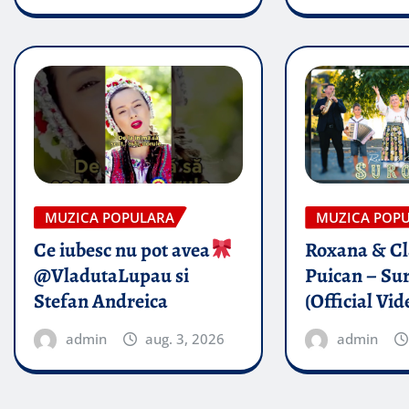
MUZICA POPULARA
MUZICA POP
Ce iubesc nu pot avea
Roxana & Cl
@VladutaLupau si
Puican – Sur
Stefan Andreica
(Official Vid
admin
aug. 3, 2026
admin