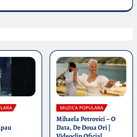
ULARA
MUZICA POPULARA
Mihaela Petrovici – O
upau
Data, De Doua Ori |
Videoclip Oficial