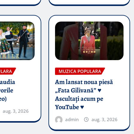
ULARA
MUZICA POPULARA
audia
Am lansat noua piesă
orile
„Fata Gilivană” ♥️
eo)
Ascultați acum pe
YouTube ♥️
aug. 3, 2026
admin
aug. 3, 2026