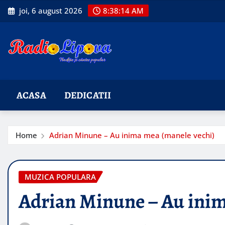
Skip
joi, 6 august 2026
8:38:15 AM
to
content
ACASA
DEDICATII
Home
Adrian Minune – Au inima mea (manele vechi)
MUZICA POPULARA
Adrian Minune – Au inim