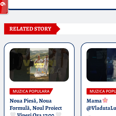
RELATED STORY
MUZICA POPULARA
MUZICA POP
Noua Piesă, Noua
Mama
Formulă, Noul Proiect
@VladutaL
Vineri Ora 17:00