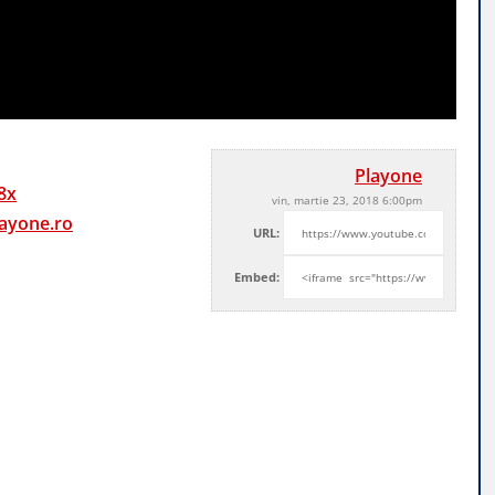
Playone
8x
vin, martie 23, 2018 6:00pm
layone.ro
URL:
Embed: