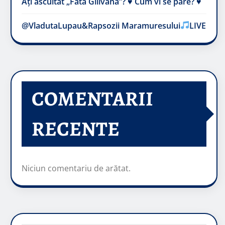
Ați ascultat „Fata Gilivană”? ♥️ Cum vi se pare? ♥️
@VladutaLupau&Rapsozii Maramuresului
LIVE
COMENTARII
RECENTE
Niciun comentariu de arătat.