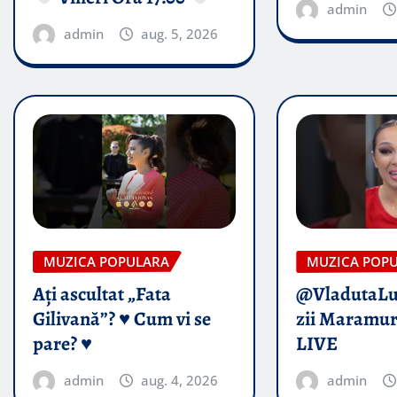
admin
admin
aug. 5, 2026
MUZICA POPULARA
MUZICA POP
Ați ascultat „Fata
@VladutaL
Gilivană”? ♥️ Cum vi se
zii Maramur
pare? ♥️
LIVE
admin
aug. 4, 2026
admin