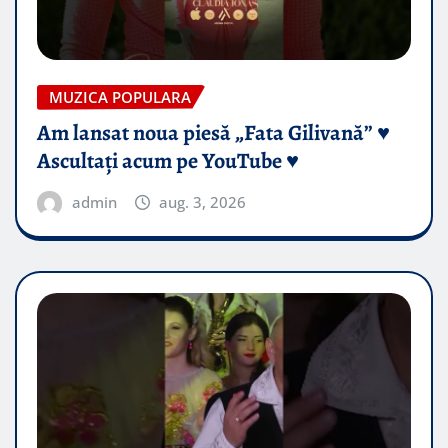
MUZICA POPULARA
Am lansat noua piesă „Fata Gilivană” ♥️
Ascultați acum pe YouTube ♥️
admin
aug. 3, 2026