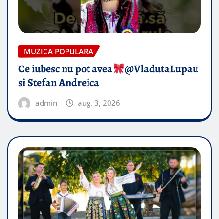
MUZICA POPULARA
Ce iubesc nu pot avea
​@VladutaLupau
si Stefan Andreica
admin
aug. 3, 2026