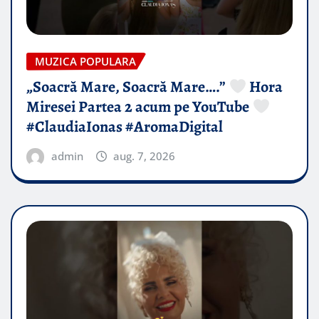
MUZICA POPULARA
„Soacră Mare, Soacră Mare….”
Hora
Miresei Partea 2 acum pe YouTube
#ClaudiaIonas #AromaDigital
admin
aug. 7, 2026