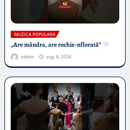
MUZICA POPULARA
„Are mândra, are rochie-nflorată”
admin
aug. 8, 2026