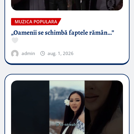
MUZICA POPULARA
„Oamenii se schimbă faptele rămân…”
admin
aug. 1, 2026