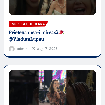
MUZICA POPULARA
Prietena mea-i mireasă​
@VladutaLupau
admin
aug. 7, 2026