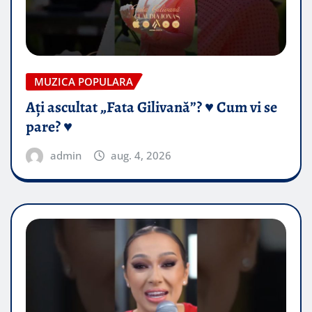
MUZICA POPULARA
Ați ascultat „Fata Gilivană”? ♥️ Cum vi se
pare? ♥️
admin
aug. 4, 2026