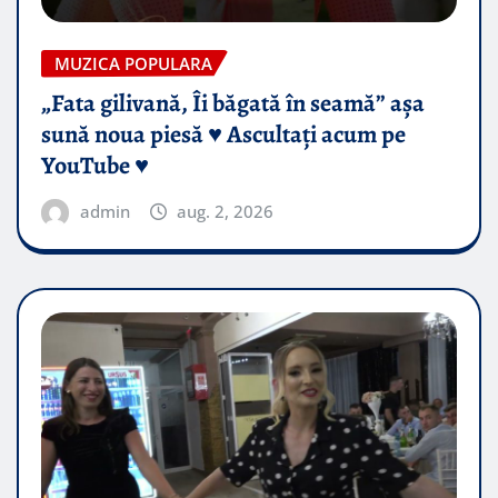
MUZICA POPULARA
„Fata gilivană, Îi băgată în seamă” așa
sună noua piesă ♥️ Ascultați acum pe
YouTube ♥️
admin
aug. 2, 2026