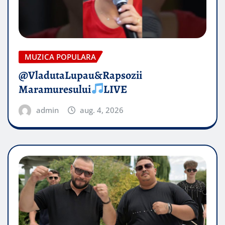
MUZICA POPULARA
@VladutaLupau&Rapsozii
Maramuresului
LIVE
admin
aug. 4, 2026