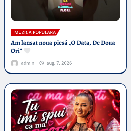
MUZICA POPULARA
Am lansat noua piesă „O Data, De Doua
Ori”
admin
aug. 7, 2026