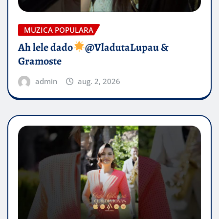
MUZICA POPULARA
Ah lele dado​
@VladutaLupau &
Gramoste
admin
aug. 2, 2026