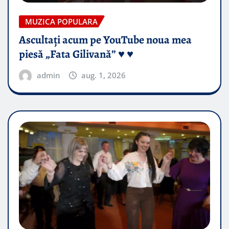
MUZICA POPULARA
Ascultați acum pe YouTube noua mea
piesă „Fata Gilivană” ♥️ ♥️
admin
aug. 1, 2026