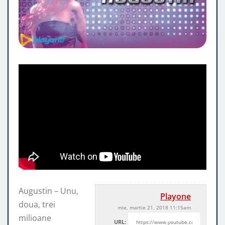
Augustin – Unu,
Playone
doua, trei
mie, martie 21, 2018 11:15am
milioane
URL: