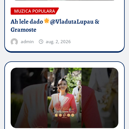
MUZICA POPULARA
Ah lele dado​
@VladutaLupau &
Gramoste
admin
aug. 2, 2026