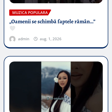
MUZICA POPULARA
„Oamenii se schimbă faptele rămân…”
admin
aug. 1, 2026