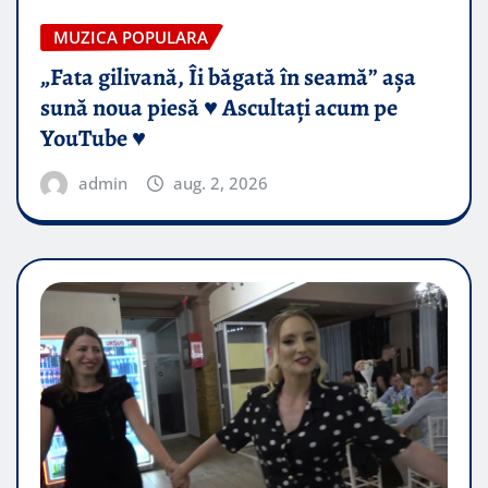
MUZICA POPULARA
„Fata gilivană, Îi băgată în seamă” așa
sună noua piesă ♥️ Ascultați acum pe
YouTube ♥️
admin
aug. 2, 2026