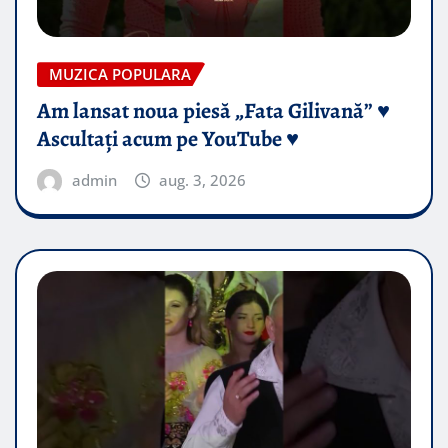
MUZICA POPULARA
Am lansat noua piesă „Fata Gilivană” ♥️
Ascultați acum pe YouTube ♥️
admin
aug. 3, 2026