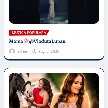
MUZICA POPULARA
Mama
@VladutaLupau
admin
aug. 5, 2026