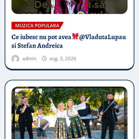
MUZICA POPULARA
Ce iubesc nu pot avea
​@VladutaLupau
si Stefan Andreica
admin
aug. 3, 2026