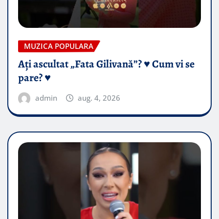
MUZICA POPULARA
Ați ascultat „Fata Gilivană”? ♥️ Cum vi se
pare? ♥️
admin
aug. 4, 2026