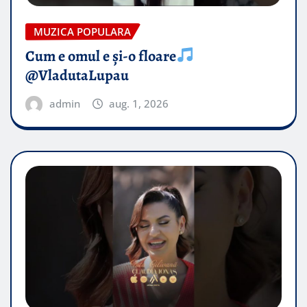
MUZICA POPULARA
Cum e omul e și-o floare
@VladutaLupau
admin
aug. 1, 2026