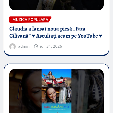
MUZICA POPULARA
Claudia a lansat noua piesă „Fata
Gilivană” ♥️ Ascultați acum pe YouTube ♥️
admin
iul. 31, 2026