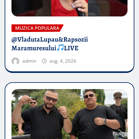
MUZICA POPULARA
@VladutaLupau&Rapsozii
Maramuresului
LIVE
admin
aug. 4, 2026