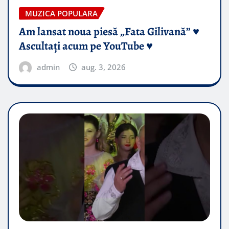
MUZICA POPULARA
Am lansat noua piesă „Fata Gilivană” ♥️
Ascultați acum pe YouTube ♥️
admin
aug. 3, 2026