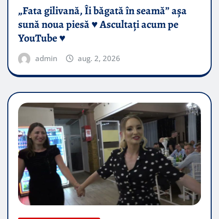
„Fata gilivană, Îi băgată în seamă” așa
sună noua piesă ♥️ Ascultați acum pe
YouTube ♥️
admin
aug. 2, 2026