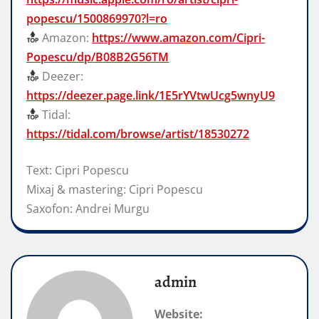
popescu/1500869970?l=ro
Amazon:
https://www.amazon.com/Cipri-
Popescu/dp/B08B2G56TM
Deezer:
https://deezer.page.link/1E5rYVtwUcg5wnyU9
Tidal:
https://tidal.com/browse/artist/18530272
Text: Cipri Popescu
Mixaj & mastering: Cipri Popescu
Saxofon: Andrei Murgu
admin
Website: