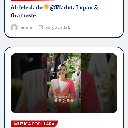
Ah lele dado​
@VladutaLupau &
Gramoste
admin
aug. 2, 2026
MUZICA POPULARA