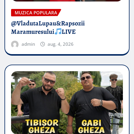
MUZICA POPULARA
@VladutaLupau&Rapsozii
Maramuresului
LIVE
admin
aug. 4, 2026