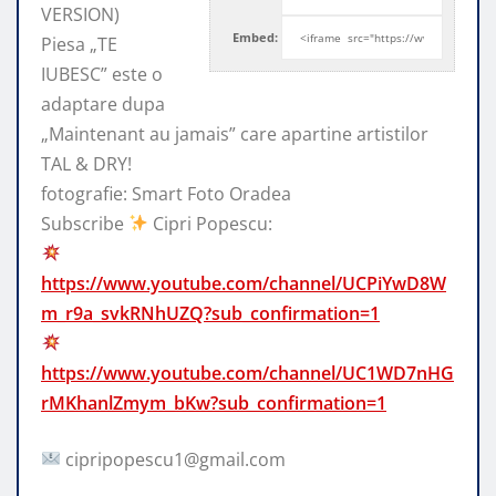
VERSION)
Embed:
Piesa „TE
IUBESC” este o
adaptare dupa
„Maintenant au jamais” care apartine artistilor
TAL
& DRY!
fotografie: Smart Foto Oradea
Subscribe
Cipri Popescu:
https://www.youtube.com/channel/UCPiYwD8W
m_r9a_svkRNhUZQ?sub_confirmation=1
https://www.youtube.com/channel/UC1WD7nHG
rMKhanlZmym_bKw?sub_confirmation=1
cipripopescu1@gmail.com