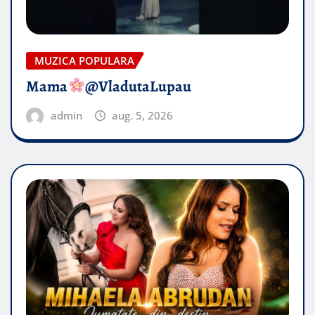
MUZICA POPULARA
Mama
@VladutaLupau
admin
aug. 5, 2026