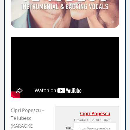
Cipri Popescu –
Cipri Popescu
Te iubesc
J, martie 15, 2018 4:58pm
(KARAOKE
URL: