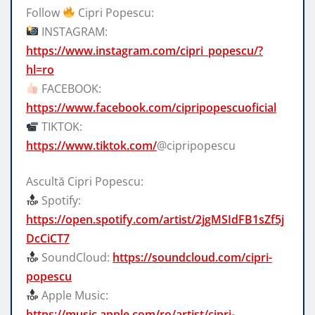
Follow
Cipri Popescu:
INSTAGRAM:
https://www.instagram.com/cipri_popescu/?
hl=ro
FACEBOOK:
https://www.facebook.com/cipripopescuoficial
TIKTOK:
https://www.tiktok.com/
@cipripopescu
Ascultă Cipri Popescu:
Spotify:
https://open.spotify.com/artist/2jgMSIdFB1sZf5j
DcCiCT7
SoundCloud:
https://soundcloud.com/cipri-
popescu
Apple Music:
https://music.apple.com/ro/artist/cipri-