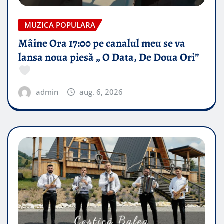
MUZICA POPULARA
Mâine Ora 17:00 pe canalul meu se va
lansa noua piesă „ O Data, De Doua Ori”
admin
aug. 6, 2026