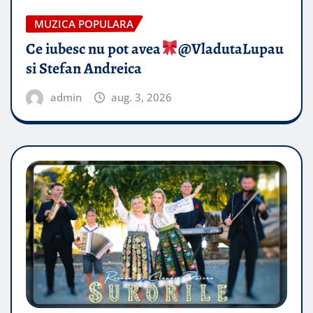
MUZICA POPULARA
Ce iubesc nu pot avea
​@VladutaLupau
si Stefan Andreica
admin
aug. 3, 2026