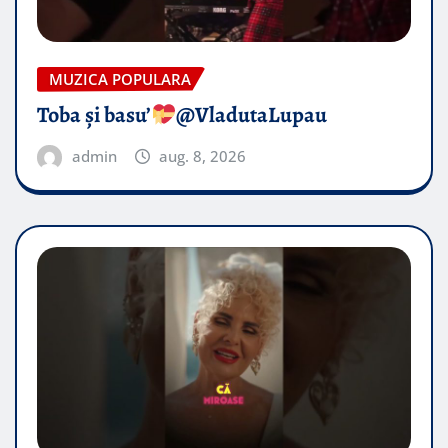
MUZICA POPULARA
Toba și basu’
@VladutaLupau
admin
aug. 8, 2026