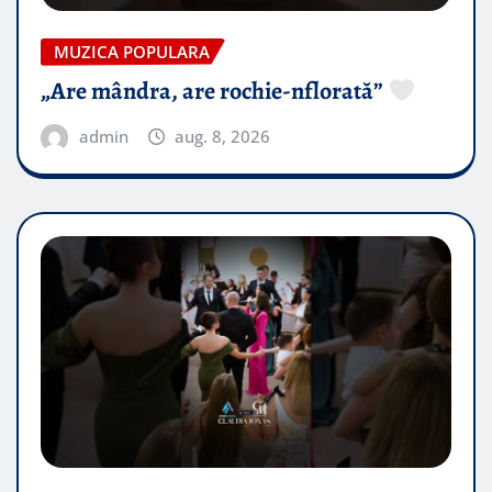
MUZICA POPULARA
„Are mândra, are rochie-nflorată”
admin
aug. 8, 2026