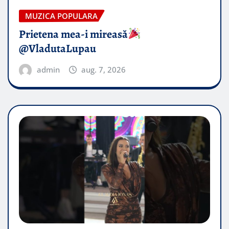
MUZICA POPULARA
Prietena mea-i mireasă​
@VladutaLupau
admin
aug. 7, 2026