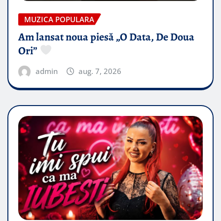
MUZICA POPULARA
Am lansat noua piesă „O Data, De Doua
Ori”
admin
aug. 7, 2026