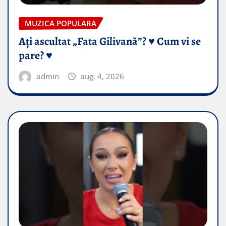
MUZICA POPULARA
Ați ascultat „Fata Gilivană”? ♥️ Cum vi se
pare? ♥️
admin
aug. 4, 2026