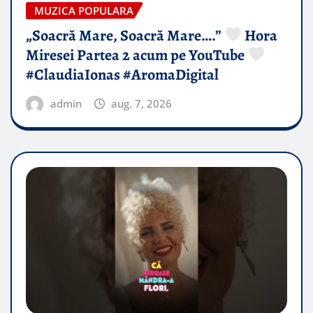
MUZICA POPULARA
„Soacră Mare, Soacră Mare….”
Hora
Miresei Partea 2 acum pe YouTube
#ClaudiaIonas #AromaDigital
admin
aug. 7, 2026