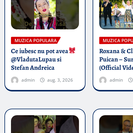
MUZICA POPULARA
MUZICA POP
Ce iubesc nu pot avea
Roxana & Cl
@VladutaLupau si
Puican – Sur
Stefan Andreica
(Official Vid
admin
aug. 3, 2026
admin