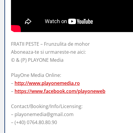
FRATII PESTE – Frunzulita de mohor
Aboneaza-te si urmareste-ne aici:
© & (P) PLAYONE Media
PlayOne Media Online:
–
http://www.playonemedia.ro
–
https://www.facebook.com/playoneweb
Contact/Booking/Info/Licensing:
– playonemedia@gmail.com
– (+40) 0764.80.80.90