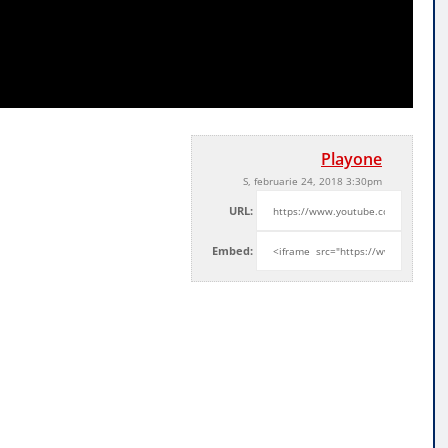
Playone
S, februarie 24, 2018 3:30pm
URL:
Embed: