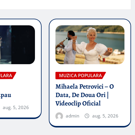
ULARA
MUZICA POPULARA
Mihaela Petrovici – O
upau
Data, De Doua Ori |
Videoclip Oficial
aug. 5, 2026
admin
aug. 5, 2026