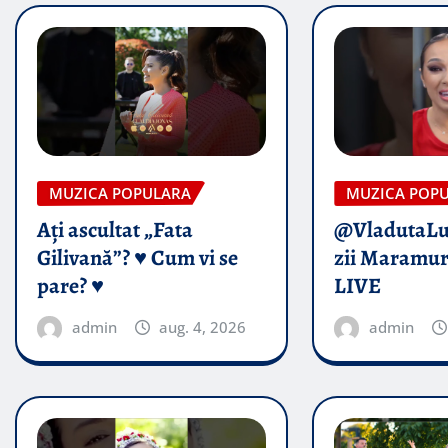
MUZICA POPULARA
MUZICA POP
Ați ascultat „Fata
@VladutaL
Gilivană”? ♥️ Cum vi se
zii Maramur
pare? ♥️
LIVE
admin
aug. 4, 2026
admin