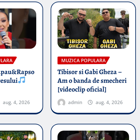
ULARA
MUZICA POPULARA
upau&Rapso
Tibisor si Gabi Gheza –
esului
Am o banda de smecheri
[videoclip oficial]
aug. 4, 2026
admin
aug. 4, 2026