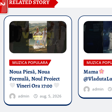
RELATED STORY
MUZICA POPULARA
MUZICA POP
Noua Piesă, Noua
Mama
Formulă, Noul Proiect
@VladutaL
Vineri Ora 17:00
admin
admin
aug. 5, 2026