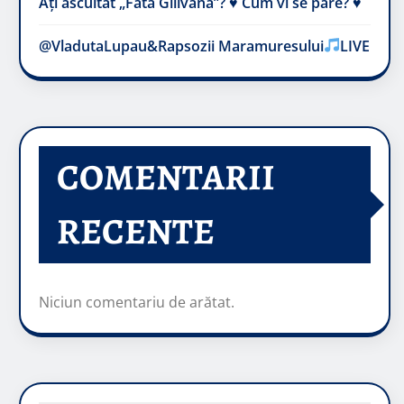
Ați ascultat „Fata Gilivană”? ♥️ Cum vi se pare? ♥️
@VladutaLupau&Rapsozii Maramuresului
LIVE
COMENTARII
RECENTE
Niciun comentariu de arătat.