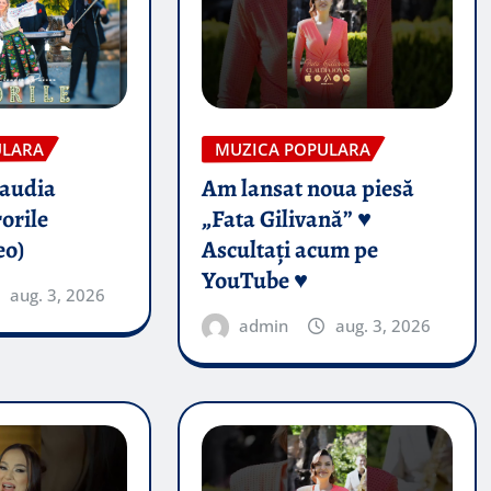
ULARA
MUZICA POPULARA
audia
Am lansat noua piesă
orile
„Fata Gilivană” ♥️
eo)
Ascultați acum pe
YouTube ♥️
aug. 3, 2026
admin
aug. 3, 2026