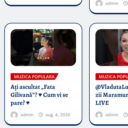
admin
MUZICA POPULARA
MUZICA POP
Ați ascultat „Fata
@VladutaL
Gilivană”? ♥️ Cum vi se
zii Maramur
pare? ♥️
LIVE
admin
aug. 4, 2026
admin