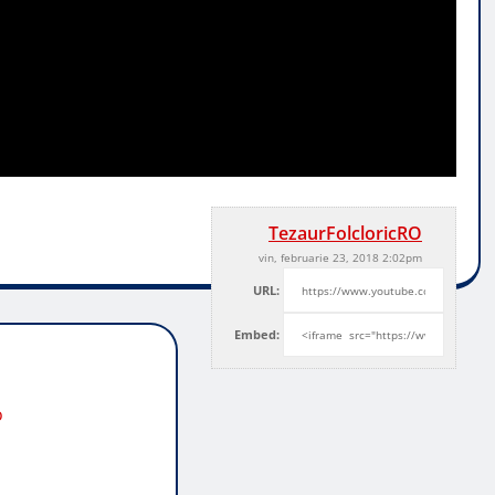
TezaurFolcloricRO
vin, februarie 23, 2018 2:02pm
URL:
Embed:
o