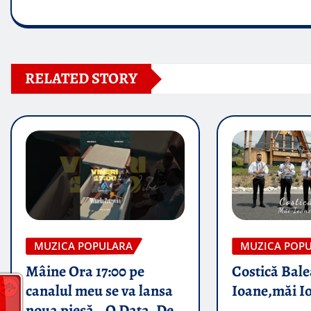
RELATED STORY
MUZICA POPULARA
MUZICA POP
Mâine Ora 17:00 pe
Costică Bale
canalul meu se va lansa
Ioane,măi I
noua piesă „ O Data, De