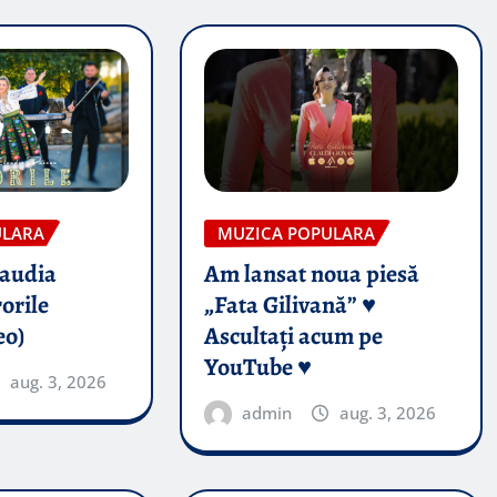
ULARA
MUZICA POPULARA
audia
Am lansat noua piesă
orile
„Fata Gilivană” ♥️
eo)
Ascultați acum pe
YouTube ♥️
aug. 3, 2026
admin
aug. 3, 2026