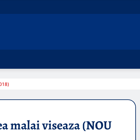
018)
ea malai viseaza (NOU