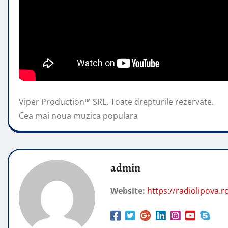
Viper Production™ SRL. Toate drepturile rezervate.
Cea mai noua muzica populara
admin
Website:
https://radiolipova.r