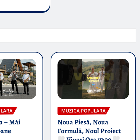
ULARA
MUZICA POPULARA
a – Măi
Noua Piesă, Noua
oane
Formulă, Noul Proiect
Vineri Ora 17:00