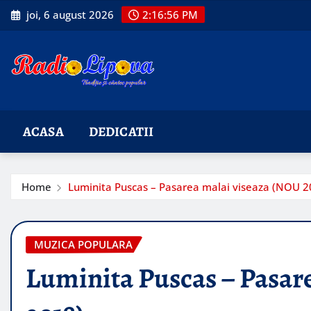
Skip
joi, 6 august 2026
2:16:57 PM
to
content
ACASA
DEDICATII
Home
Luminita Puscas – Pasarea malai viseaza (NOU 2
MUZICA POPULARA
Luminita Puscas – Pasar