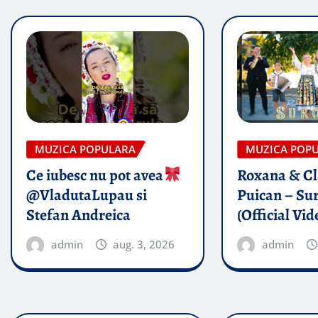
MUZICA POPULARA
MUZICA POP
Ce iubesc nu pot avea
Roxana & Cl
@VladutaLupau si
Puican – Sur
Stefan Andreica
(Official Vid
admin
aug. 3, 2026
admin