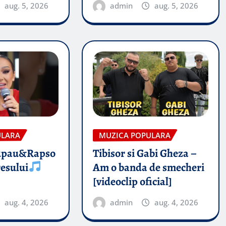
aug. 5, 2026
admin
aug. 5, 2026
ULARA
MUZICA POPULARA
upau&Rapso
Tibisor si Gabi Gheza –
esului
Am o banda de smecheri
[videoclip oficial]
aug. 4, 2026
admin
aug. 4, 2026