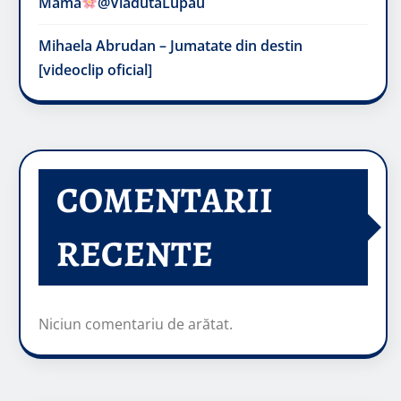
Mama
@VladutaLupau
Mihaela Abrudan – Jumatate din destin
[videoclip oficial]
COMENTARII
RECENTE
Niciun comentariu de arătat.