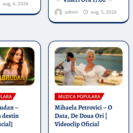
aug. 6, 2026
admin
aug. 5, 2026
ULARA
MUZICA POPULARA
rudan –
Mihaela Petrovici – O
 destin
Data, De Doua Ori |
icial]
Videoclip Oficial