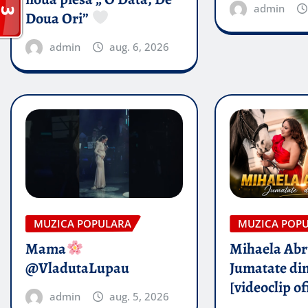
admin
Doua Ori”
admin
aug. 6, 2026
MUZICA POPULARA
MUZICA POP
Mama
Mihaela Ab
@VladutaLupau
Jumatate din
[videoclip of
admin
aug. 5, 2026