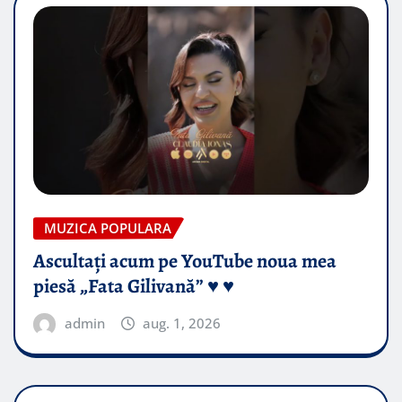
MUZICA POPULARA
Ascultați acum pe YouTube noua mea
piesă „Fata Gilivană” ♥️ ♥️
admin
aug. 1, 2026