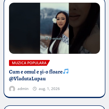
MUZICA POPULARA
Cum e omul e și-o floare
@VladutaLupau
admin
aug. 1, 2026