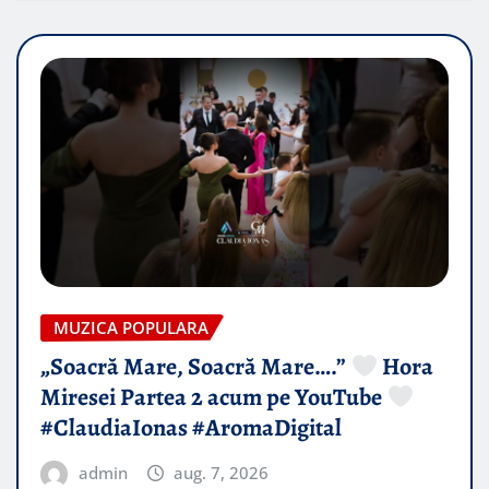
MUZICA POPULARA
„Soacră Mare, Soacră Mare….”
Hora
Miresei Partea 2 acum pe YouTube
#ClaudiaIonas #AromaDigital
admin
aug. 7, 2026