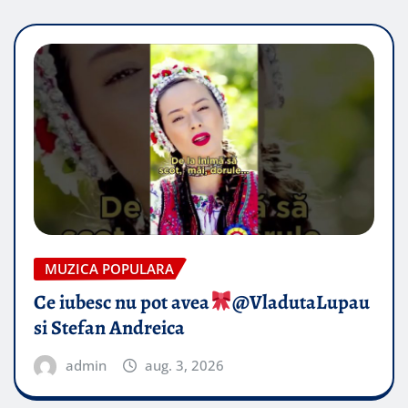
MUZICA POPULARA
Ce iubesc nu pot avea
​@VladutaLupau
si Stefan Andreica
admin
aug. 3, 2026