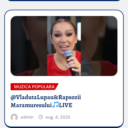
MUZICA POPULARA
@VladutaLupau&Rapsozii
Maramuresului
LIVE
admin
aug. 4, 2026