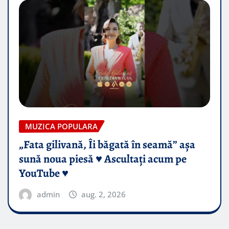
MUZICA POPULARA
„Fata gilivană, Îi băgată în seamă” așa
sună noua piesă ♥️ Ascultați acum pe
YouTube ♥️
admin
aug. 2, 2026