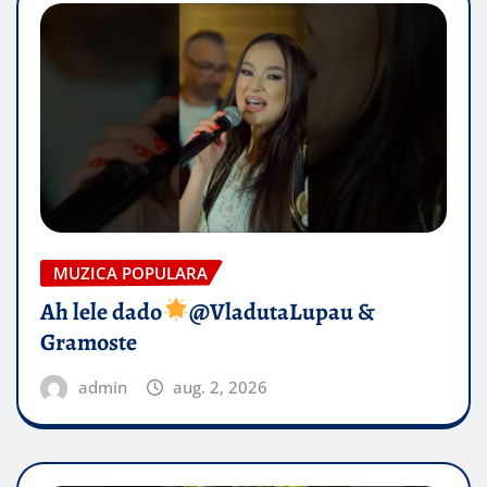
MUZICA POPULARA
Ah lele dado​
@VladutaLupau &
Gramoste
admin
aug. 2, 2026