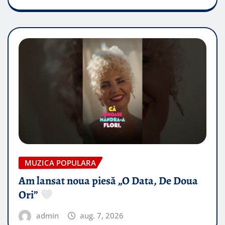
MUZICA POPULARA
Am lansat noua piesă „O Data, De Doua
Ori”
admin
aug. 7, 2026