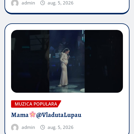
admin
aug. 5, 2026
MUZICA POPULARA
Mama
@VladutaLupau
admin
aug. 5, 2026