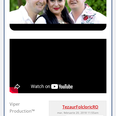
Viper
TezaurFolcloricRO
Production™
mar, februarie 20, 2018 11:55am