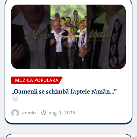
MUZICA POPULARA
„Oamenii se schimbă faptele rămân…”
admin
aug. 1, 2026