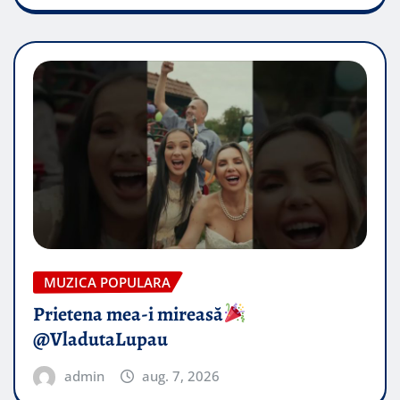
MUZICA POPULARA
Prietena mea-i mireasă​
@VladutaLupau
admin
aug. 7, 2026