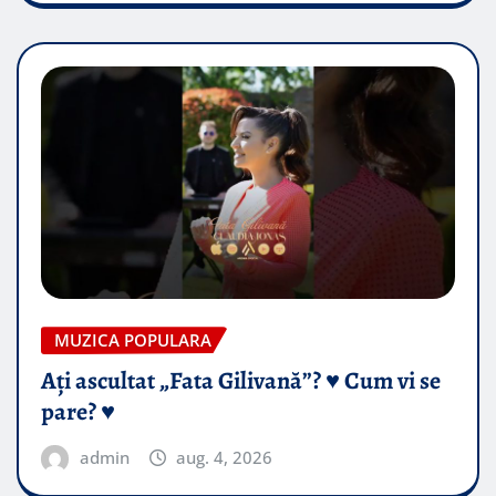
MUZICA POPULARA
Ați ascultat „Fata Gilivană”? ♥️ Cum vi se
pare? ♥️
admin
aug. 4, 2026