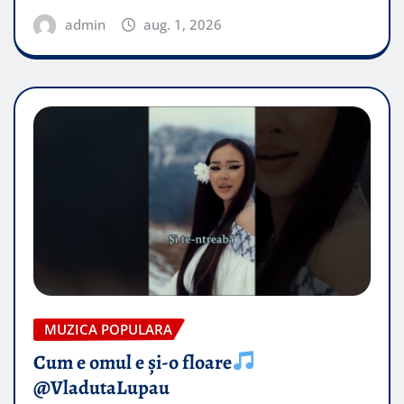
admin
aug. 1, 2026
MUZICA POPULARA
Cum e omul e și-o floare
@VladutaLupau