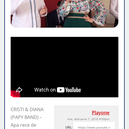
CRISTI & DIANA
Playone
(PAPY BAND) –
mie, februarie 7, 2018 4:00pm
Apa rece de
URL: