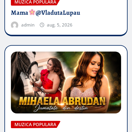
MUZICA POPULARA
Mama
@VladutaLupau
admin
aug. 5, 2026
MUZICA POPULARA