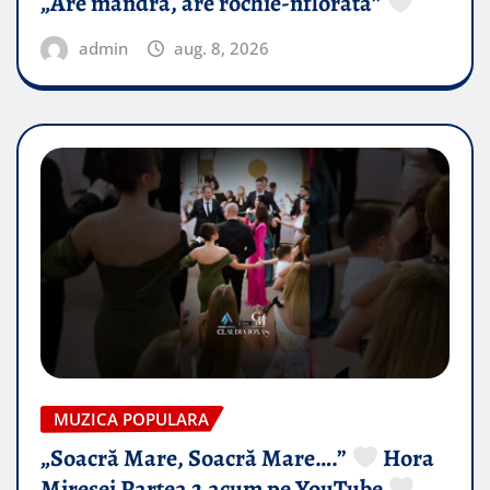
„Are mândra, are rochie-nflorată”
admin
aug. 8, 2026
MUZICA POPULARA
„Soacră Mare, Soacră Mare….”
Hora
Miresei Partea 2 acum pe YouTube