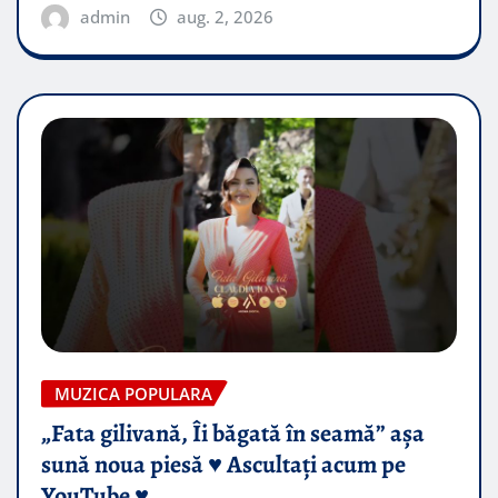
admin
aug. 2, 2026
MUZICA POPULARA
„Fata gilivană, Îi băgată în seamă” așa
sună noua piesă ♥️ Ascultați acum pe
YouTube ♥️