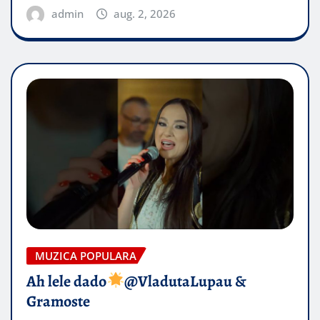
admin
aug. 2, 2026
MUZICA POPULARA
Ah lele dado​
@VladutaLupau &
Gramoste