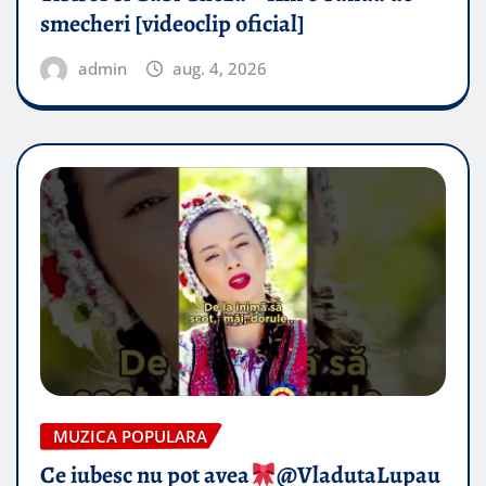
smecheri [videoclip oficial]
admin
aug. 4, 2026
MUZICA POPULARA
Ce iubesc nu pot avea
​@VladutaLupau