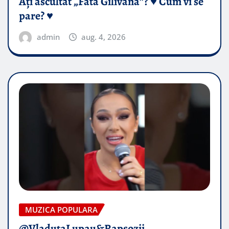
Ați ascultat „Fata Gilivană”? ♥️ Cum vi se
pare? ♥️
admin
aug. 4, 2026
MUZICA POPULARA
@VladutaLupau&Rapsozii