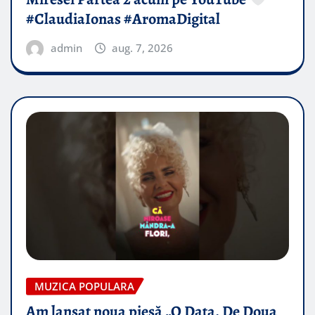
#ClaudiaIonas #AromaDigital
admin
aug. 7, 2026
MUZICA POPULARA
Am lansat noua piesă „O Data, De Doua