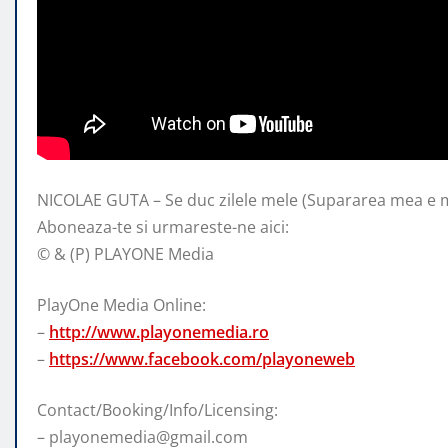
NICOLAE GUTA – Se duc zilele mele (Supararea mea e 
Aboneaza-te si urmareste-ne aici:
© & (P) PLAYONE Media
PlayOne Media
Online:
–
http://www.playonemedia.ro
–
https://www.facebook.com/playoneweb
Contact/Booking/Info/Licensing:
– playonemedia@gmail.com