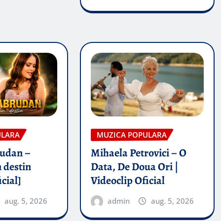
ULARA
MUZICA POPULARA
rudan –
Mihaela Petrovici – O
 destin
Data, De Doua Ori |
icial]
Videoclip Oficial
aug. 5, 2026
admin
aug. 5, 2026