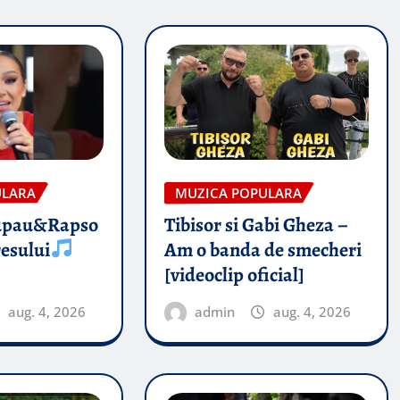
ULARA
MUZICA POPULARA
upau&Rapso
Tibisor si Gabi Gheza –
esului
Am o banda de smecheri
[videoclip oficial]
aug. 4, 2026
admin
aug. 4, 2026