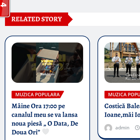
RELATED STORY
MUZICA POPULARA
MUZICA POP
Mâine Ora 17:00 pe
Costică Bale
canalul meu se va lansa
Ioane,măi I
noua piesă „ O Data, De
admin
Doua Ori”