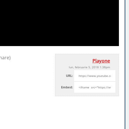
mare)
Playone
lun, februarie 5, 2018 1:38pm
URL:
Embed: