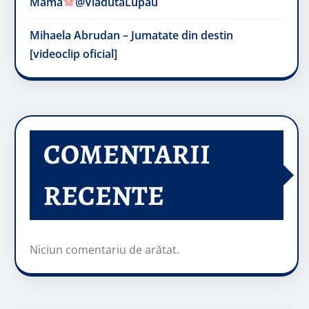
Mama
@VladutaLupau
Mihaela Abrudan – Jumatate din destin
[videoclip oficial]
COMENTARII
RECENTE
Niciun comentariu de arătat.