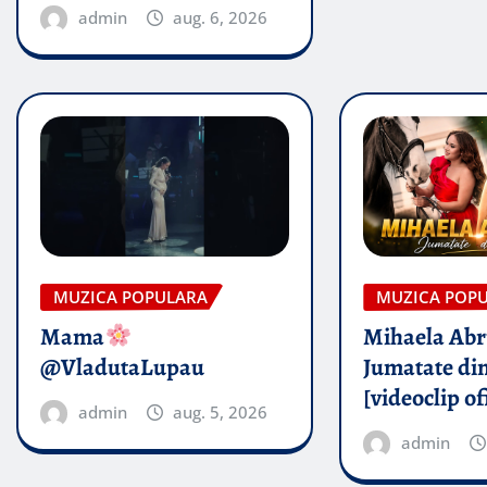
admin
aug. 6, 2026
MUZICA POPULARA
MUZICA POP
Mama
Mihaela Ab
@VladutaLupau
Jumatate din
[videoclip of
admin
aug. 5, 2026
admin