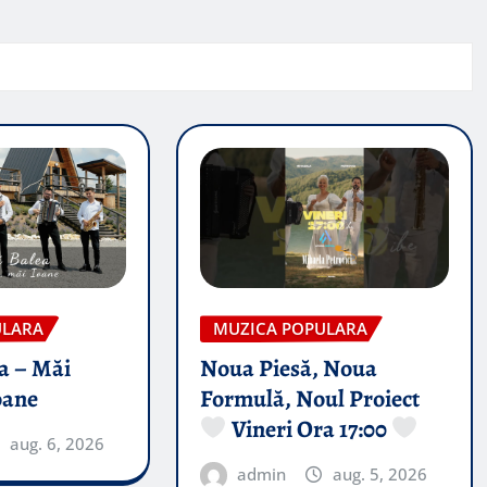
ULARA
MUZICA POPULARA
a – Măi
Noua Piesă, Noua
oane
Formulă, Noul Proiect
Vineri Ora 17:00
aug. 6, 2026
admin
aug. 5, 2026