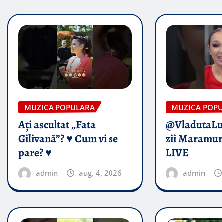
MUZICA POPULARA
MUZICA POP
Ați ascultat „Fata
@VladutaL
Gilivană”? ♥️ Cum vi se
zii Maramur
pare? ♥️
LIVE
admin
aug. 4, 2026
admin