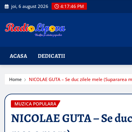
Skip
joi, 6 august 2026
4:17:47 PM
to
content
ACASA
DEDICATII
Home
NICOLAE GUTA – Se duc zilele mele (Supararea 
MUZICA POPULARA
NICOLAE GUTA – Se duc z