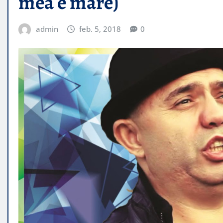
mea e mare)
admin
feb. 5, 2018
0