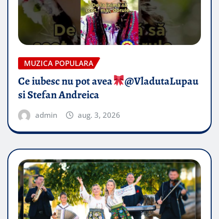
MUZICA POPULARA
Ce iubesc nu pot avea
​@VladutaLupau
si Stefan Andreica
admin
aug. 3, 2026