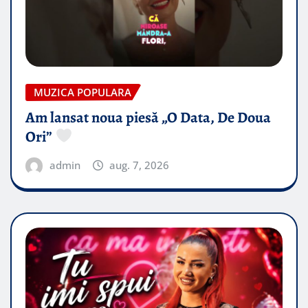
MUZICA POPULARA
Am lansat noua piesă „O Data, De Doua
Ori”
admin
aug. 7, 2026