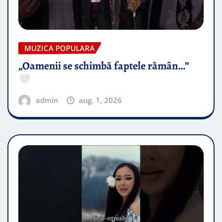
MUZICA POPULARA
„Oamenii se schimbă faptele rămân…”
admin
aug. 1, 2026