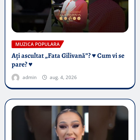
MUZICA POPULARA
Ați ascultat „Fata Gilivană”? ♥️ Cum vi se
pare? ♥️
admin
aug. 4, 2026