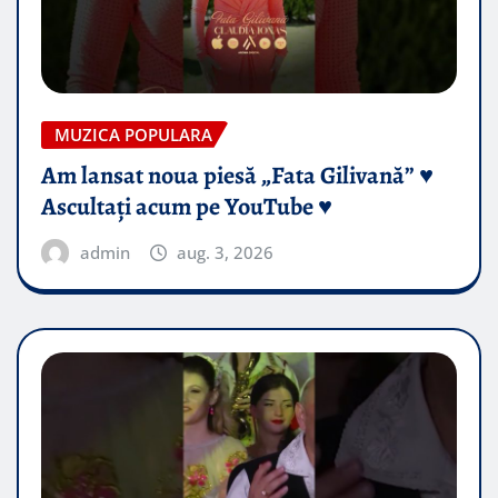
MUZICA POPULARA
Am lansat noua piesă „Fata Gilivană” ♥️
Ascultați acum pe YouTube ♥️
admin
aug. 3, 2026