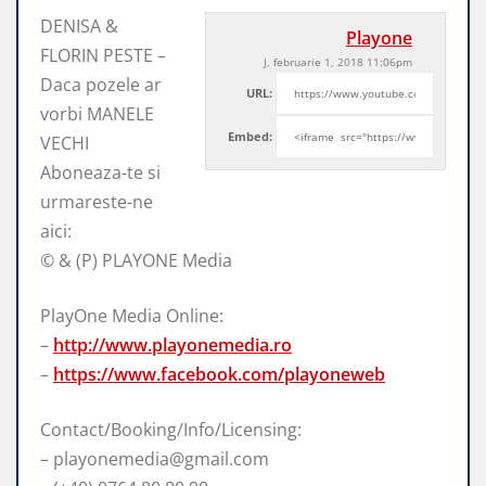
DENISA &
Playone
FLORIN PESTE –
J, februarie 1, 2018 11:06pm
Daca pozele ar
URL:
vorbi MANELE
Embed:
VECHI
Aboneaza-te si
urmareste-ne
aici:
© & (P) PLAYONE Media
PlayOne Media
Online:
–
http://www.playonemedia.ro
–
https://www.facebook.com/playoneweb
Contact/Booking/Info/Licensing:
– playonemedia@gmail.com