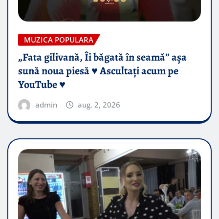
MUZICA POPULARA
„Fata gilivană, Îi băgată în seamă” așa
sună noua piesă ♥️ Ascultați acum pe
YouTube ♥️
admin
aug. 2, 2026