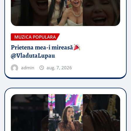
MUZICA POPULARA
Prietena mea-i mireasă​
@VladutaLupau
admin
aug. 7, 2026