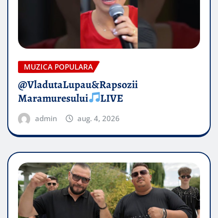
MUZICA POPULARA
@VladutaLupau&Rapsozii
Maramuresului
LIVE
admin
aug. 4, 2026