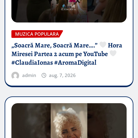
MUZICA POPULARA
„Soacră Mare, Soacră Mare….”
Hora
Miresei Partea 2 acum pe YouTube
#ClaudiaIonas #AromaDigital
admin
aug. 7, 2026