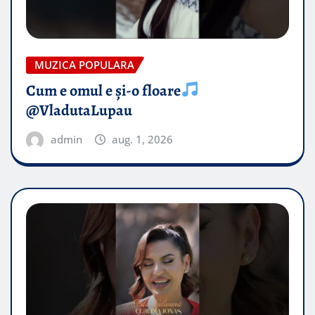
MUZICA POPULARA
Cum e omul e și-o floare
@VladutaLupau
admin
aug. 1, 2026