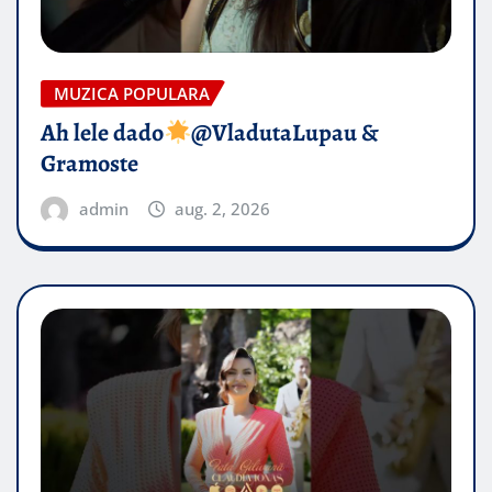
MUZICA POPULARA
Ah lele dado​
@VladutaLupau &
Gramoste
admin
aug. 2, 2026