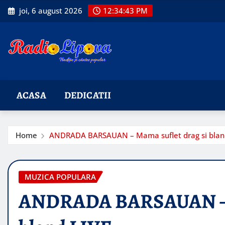
Skip
joi, 6 august 2026
12:34:44 PM
to
content
ACASA
DEDICATII
Home
ANDRADA BARSAUAN – Mama suflet drag si blan
MUZICA POPULARA
ANDRADA BARSAUAN – M