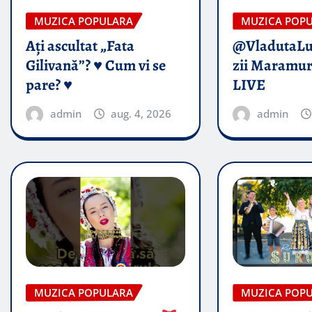
MUZICA POPULARA
MUZICA POP
Ați ascultat „Fata
@VladutaL
Gilivană”? ♥️ Cum vi se
zii Maramur
pare? ♥️
LIVE
admin
aug. 4, 2026
admin
MUZICA POPULARA
MUZICA POP