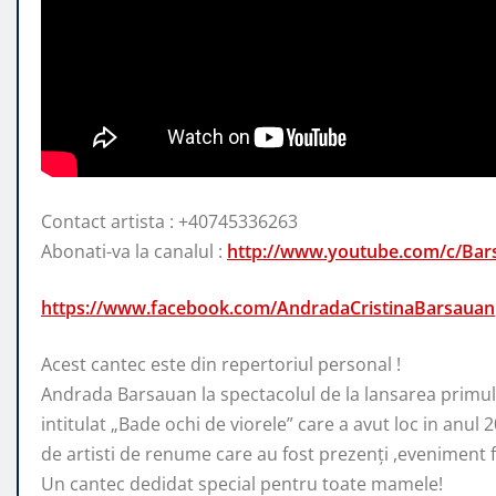
Contact artista : +40745336263
Abonati-va la canalul :
http://www.youtube.com/c/Ba
https://www.facebook.com/AndradaCristinaBarsauan
Acest cantec este din repertoriul personal !
Andrada
Barsauan la spectacolul de la lansarea primul
intitulat „Bade ochi de viorele” care a avut loc in anul
de artisti de renume care au fost prezenți ,eveniment f
Un cantec dedidat special pentru toate mamele!