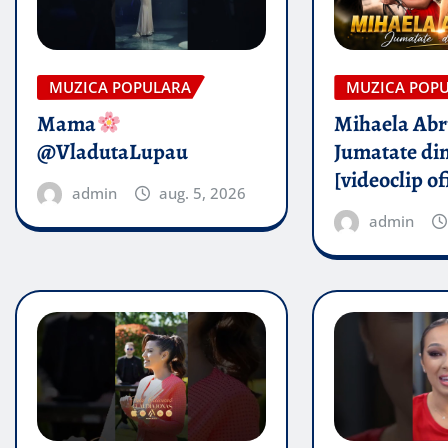
MUZICA POPULARA
MUZICA POP
Mama
Mihaela Ab
@VladutaLupau
Jumatate din
[videoclip of
admin
aug. 5, 2026
admin