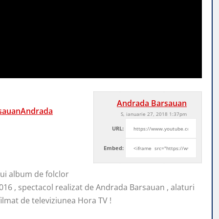
Andrada Barsauan
rsauanAndrada
S, ianuarie 27, 2018 1:37pm
URL:
Embed:
ui album de folclor
 2016 , spectacol realizat de Andrada Barsauan , alaturi
ilmat de televiziunea Hora TV !