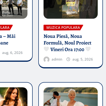
ULARA
MUZICA POPULARA
a – Măi
Noua Piesă, Noua
oane
Formulă, Noul Proiect
Vineri Ora 17:00
aug. 6, 2026
admin
aug. 5, 2026