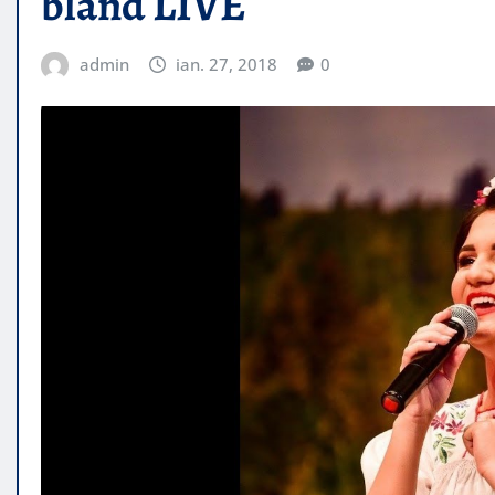
bland LIVE
admin
ian. 27, 2018
0