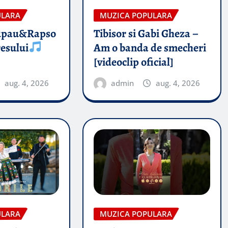
ULARA
MUZICA POPULARA
upau&Rapso
Tibisor si Gabi Gheza –
esului
Am o banda de smecheri
[videoclip oficial]
aug. 4, 2026
admin
aug. 4, 2026
ULARA
MUZICA POPULARA