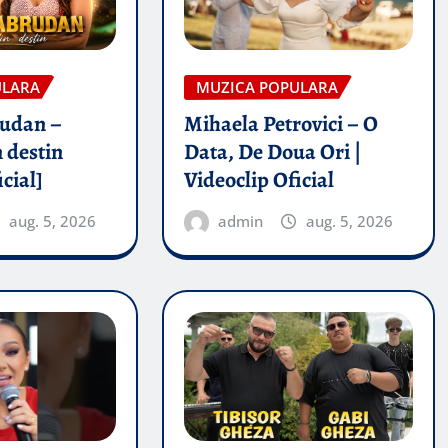
ULARA
MUZICA POPULARA
rudan –
Mihaela Petrovici – O
 destin
Data, De Doua Ori |
icial]
Videoclip Oficial
aug. 5, 2026
admin
aug. 5, 2026