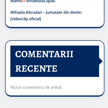
Mama
@VladutaLupau
Mihaela Abrudan – Jumatate din destin
[videoclip oficial]
COMENTARII
RECENTE
Niciun comentariu de arătat.