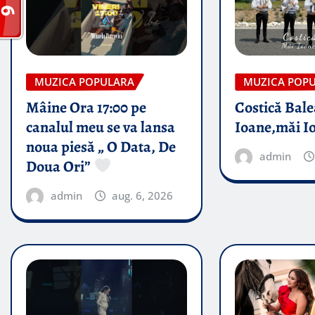
MUZICA POPULARA
MUZICA POP
Mâine Ora 17:00 pe
Costică Bale
canalul meu se va lansa
Ioane,măi I
noua piesă „ O Data, De
admin
Doua Ori”
admin
aug. 6, 2026