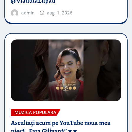
@VladutaLupau
admin
aug. 1, 2026
MUZICA POPULARA
Ascultați acum pe YouTube noua mea
piesă „Fata Gilivană” ♥️ ♥️