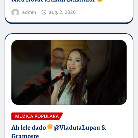
admin
aug. 2, 2026
MUZICA POPULARA
Ah lele dado​
@VladutaLupau &
Gramoste