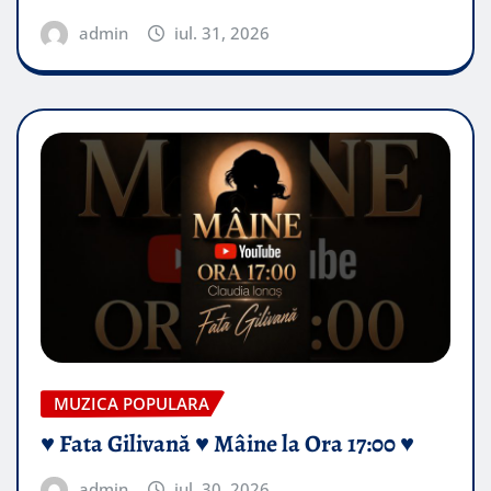
admin
iul. 31, 2026
MUZICA POPULARA
♥️ Fata Gilivană ♥️ Mâine la Ora 17:00 ♥️
admin
iul. 30, 2026