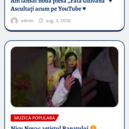
Am lansat noua piesă „Fata Gilivană” ♥️
Ascultați acum pe YouTube ♥️
admin
aug. 3, 2026
MUZICA POPULARA
Nicu Novac artistul Banatului