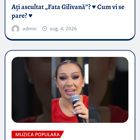
Ați ascultat „Fata Gilivană”? ♥️ Cum vi se
pare? ♥️
admin
aug. 4, 2026
MUZICA POPULARA