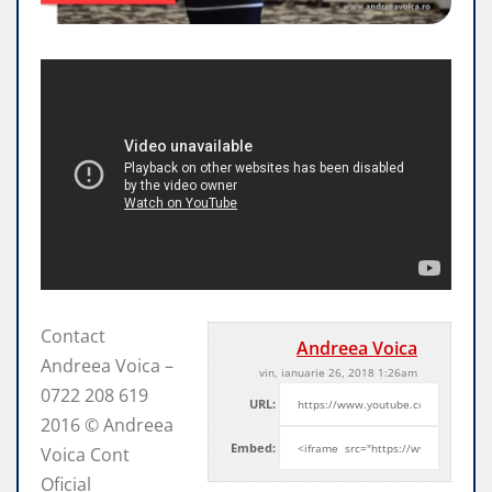
Contact
Andreea Voica
Andreea Voica –
vin, ianuarie 26, 2018 1:26am
0722 208 619
URL:
2016 © Andreea
Embed:
Voica Cont
Oficial