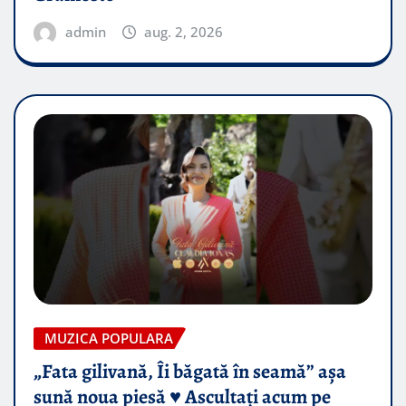
admin
aug. 2, 2026
MUZICA POPULARA
„Fata gilivană, Îi băgată în seamă” așa
sună noua piesă ♥️ Ascultați acum pe