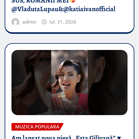
SUS, ROMÂNII MEI
@VladutaLupau&@katiaivanofficial
admin
iul. 31, 2026
MUZICA POPULARA
Am lansat noua piesă „Fata Gilivană” ♥️