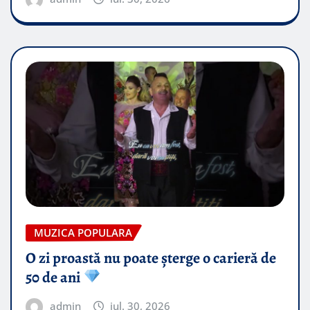
MUZICA POPULARA
O zi proastă nu poate șterge o carieră de
50 de ani
admin
iul. 30, 2026