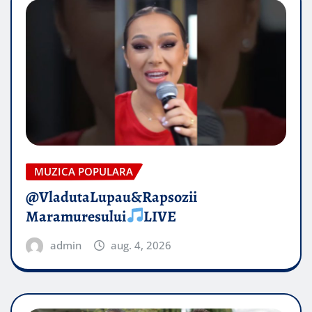
MUZICA POPULARA
@VladutaLupau&Rapsozii
Maramuresului
LIVE
admin
aug. 4, 2026