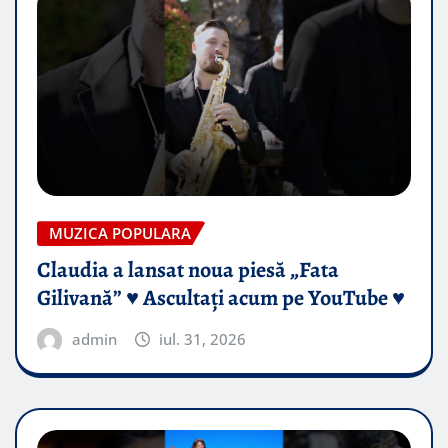
MUZICA POPULARA
Claudia a lansat noua piesă „Fata
Gilivană” ♥️ Ascultați acum pe YouTube ♥️
admin
iul. 31, 2026