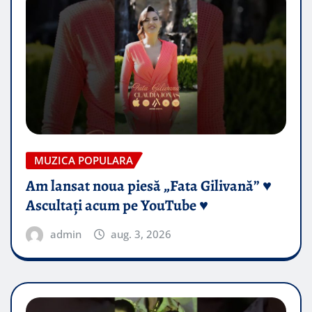
MUZICA POPULARA
Am lansat noua piesă „Fata Gilivană” ♥️
Ascultați acum pe YouTube ♥️
admin
aug. 3, 2026