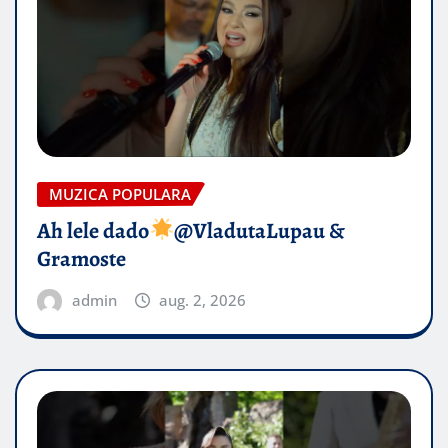
MUZICA POPULARA
Ah lele dado​
@VladutaLupau &
Gramoste
admin
aug. 2, 2026