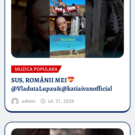
MUZICA POPULARA
SUS, ROMÂNII MEI
@VladutaLupau&@katiaivanofficial
admin
iul. 31, 2026