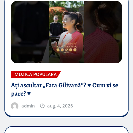
MUZICA POPULARA
Ați ascultat „Fata Gilivană”? ♥️ Cum vi se
pare? ♥️
admin
aug. 4, 2026