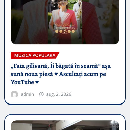
MUZICA POPULARA
„Fata gilivană, Îi băgată în seamă” așa
sună noua piesă ♥️ Ascultați acum pe
YouTube ♥️
admin
aug. 2, 2026