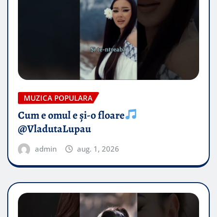
MUZICA POPULARA
Cum e omul e și-o floare
@VladutaLupau
admin
aug. 1, 2026