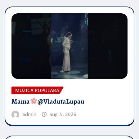
MUZICA POPULARA
Mama
@VladutaLupau
admin
aug. 5, 2026