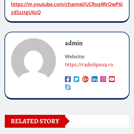
https://m.youtube.com/channel/UCRsq4RrQwP6i
zdSzztgU6zQ
admin
Website:
https://radiolipova.ro
RELATED STORY