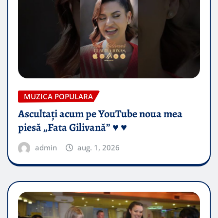
MUZICA POPULARA
Ascultați acum pe YouTube noua mea
piesă „Fata Gilivană” ♥️ ♥️
admin
aug. 1, 2026