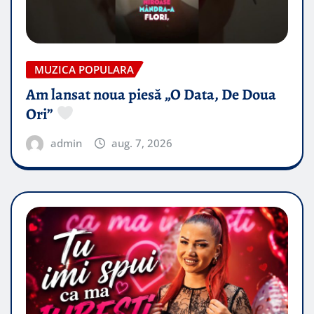
MUZICA POPULARA
Am lansat noua piesă „O Data, De Doua
Ori”
admin
aug. 7, 2026