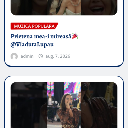
MUZICA POPULARA
Prietena mea-i mireasă​
@VladutaLupau
admin
aug. 7, 2026