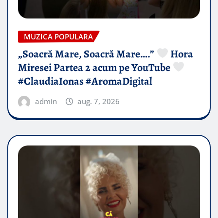
MUZICA POPULARA
„Soacră Mare, Soacră Mare….”
Hora
Miresei Partea 2 acum pe YouTube
#ClaudiaIonas #AromaDigital
admin
aug. 7, 2026