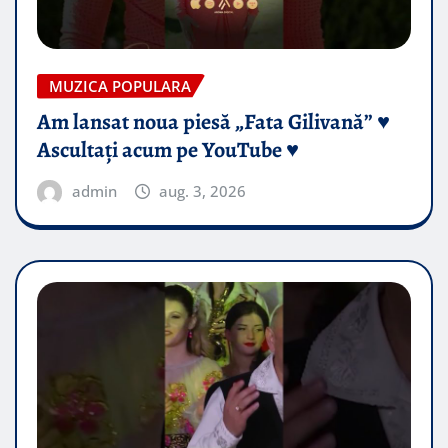
MUZICA POPULARA
Am lansat noua piesă „Fata Gilivană” ♥️
Ascultați acum pe YouTube ♥️
admin
aug. 3, 2026