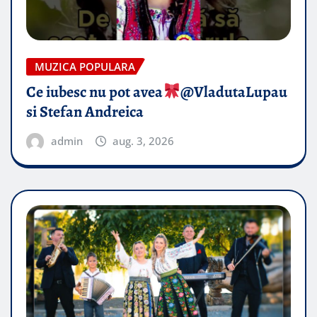
MUZICA POPULARA
Ce iubesc nu pot avea
​@VladutaLupau
si Stefan Andreica
admin
aug. 3, 2026