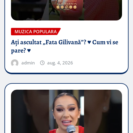
MUZICA POPULARA
Ați ascultat „Fata Gilivană”? ♥️ Cum vi se
pare? ♥️
admin
aug. 4, 2026