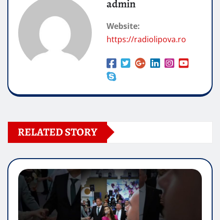
admin
Website:
https://radiolipova.ro
RELATED STORY