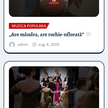
MUZICA POPULARA
„Are mândra, are rochie-nflorată”
admin
aug. 8, 2026