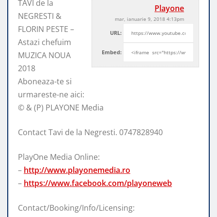
TAVI de la
Playone
NEGRESTI &
mar, ianuarie 9, 2018 4:13pm
FLORIN PESTE –
URL:
Astazi chefuim
Embed:
MUZICA NOUA
2018
Aboneaza-te si
urmareste-ne aici:
© & (P) PLAYONE
Media
Contact Tavi de la Negresti. 0747828940
PlayOne Media Online:
–
http://www.playonemedia.ro
–
https://www.facebook.com/playoneweb
Contact/Booking/Info/Licensing: