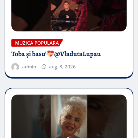
MUZICA POPULARA
Toba și basu’
@VladutaLupau
admin
aug. 8, 2026