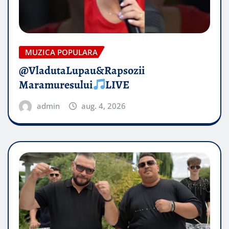
MUZICA POPULARA
@VladutaLupau&Rapsozii
Maramuresului
LIVE
admin
aug. 4, 2026