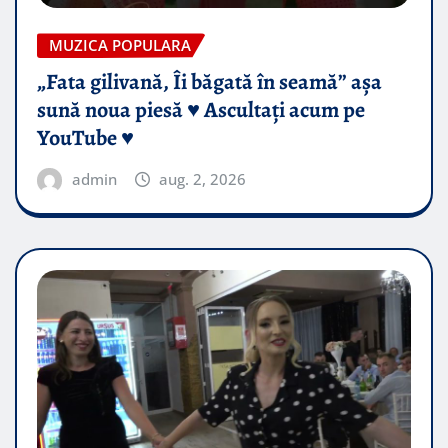
MUZICA POPULARA
„Fata gilivană, Îi băgată în seamă” așa
sună noua piesă ♥️ Ascultați acum pe
YouTube ♥️
admin
aug. 2, 2026