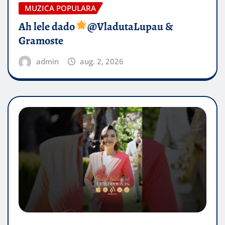
MUZICA POPULARA
Ah lele dado​
@VladutaLupau &
Gramoste
admin
aug. 2, 2026