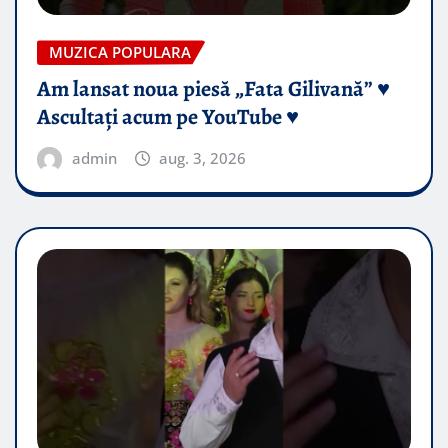
MUZICA POPULARA
Am lansat noua piesă „Fata Gilivană” ♥️
Ascultați acum pe YouTube ♥️
admin
aug. 3, 2026