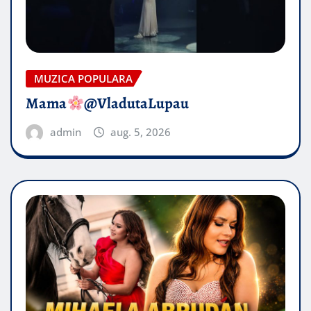
MUZICA POPULARA
Mama
@VladutaLupau
admin
aug. 5, 2026