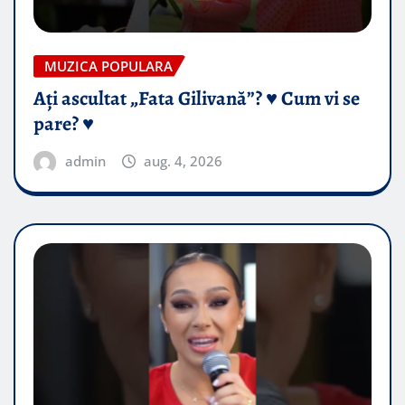
MUZICA POPULARA
Ați ascultat „Fata Gilivană”? ♥️ Cum vi se
pare? ♥️
admin
aug. 4, 2026