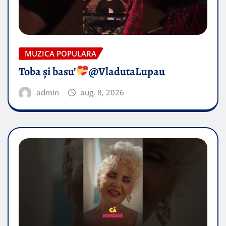
MUZICA POPULARA
Toba și basu’
@VladutaLupau
admin
aug. 8, 2026