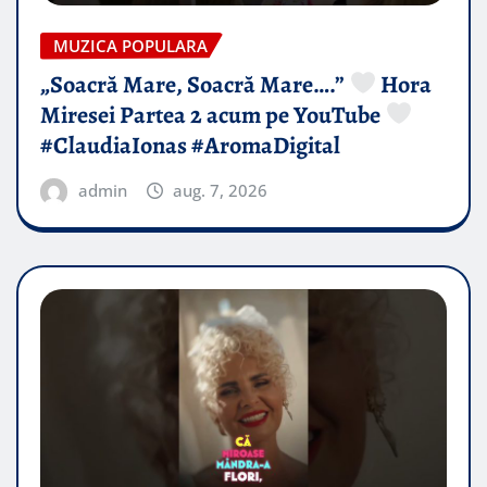
MUZICA POPULARA
„Soacră Mare, Soacră Mare….”
Hora
Miresei Partea 2 acum pe YouTube
#ClaudiaIonas #AromaDigital
admin
aug. 7, 2026