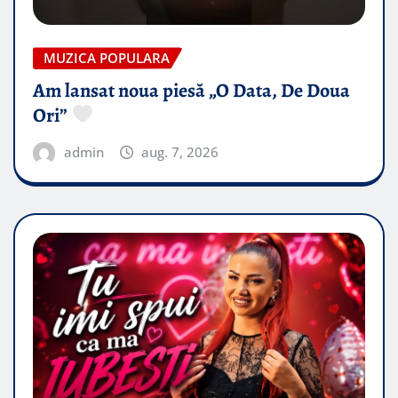
MUZICA POPULARA
Am lansat noua piesă „O Data, De Doua
Ori”
admin
aug. 7, 2026