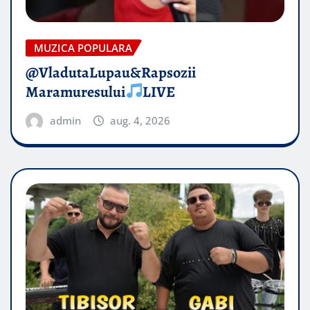
MUZICA POPULARA
@VladutaLupau&Rapsozii
Maramuresului
LIVE
admin
aug. 4, 2026