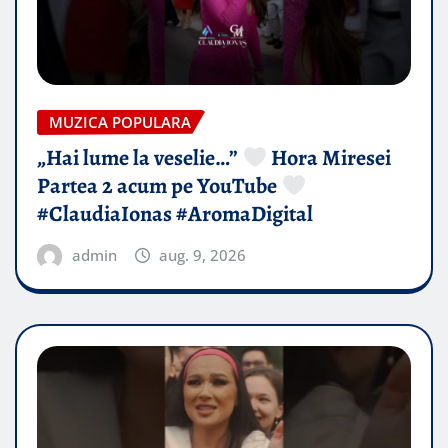
MUZICA POPULARA
„Hai lume la veselie…”
Hora Miresei
Partea 2 acum pe YouTube
#ClaudiaIonas #AromaDigital
admin
aug. 9, 2026