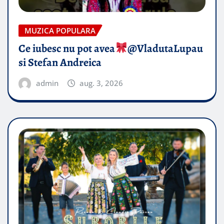
MUZICA POPULARA
Ce iubesc nu pot avea
​@VladutaLupau
si Stefan Andreica
admin
aug. 3, 2026