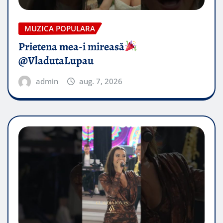
MUZICA POPULARA
Prietena mea-i mireasă​
@VladutaLupau
admin
aug. 7, 2026