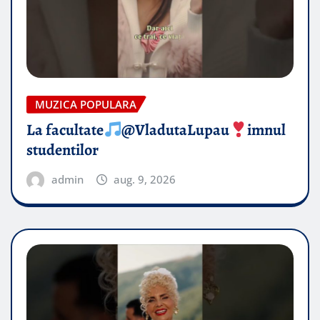
MUZICA POPULARA
La facultate
@VladutaLupau
imnul
studentilor
admin
aug. 9, 2026