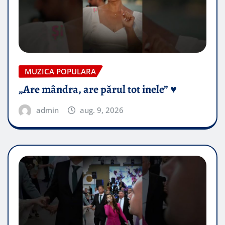
MUZICA POPULARA
„Are mândra, are părul tot inele” ♥️
admin
aug. 9, 2026