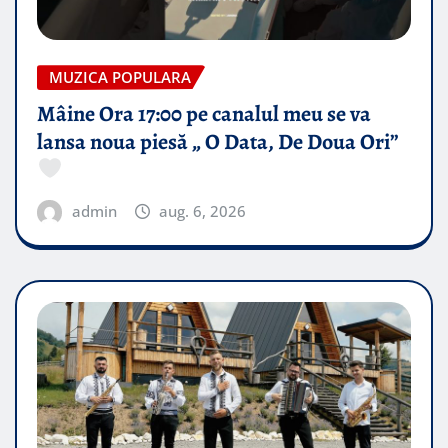
MUZICA POPULARA
Mâine Ora 17:00 pe canalul meu se va
lansa noua piesă „ O Data, De Doua Ori”
admin
aug. 6, 2026