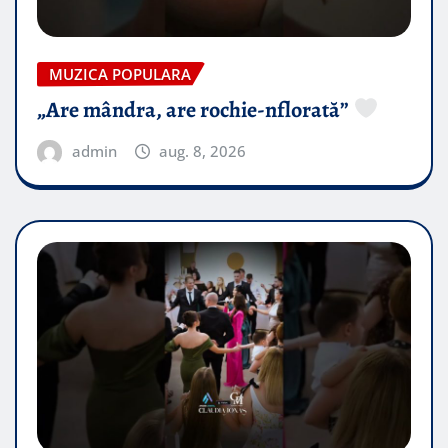
MUZICA POPULARA
„Are mândra, are rochie-nflorată”
admin
aug. 8, 2026