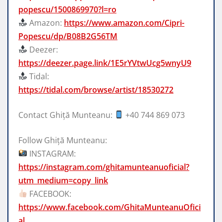
popescu/1500869970?l=ro
Amazon:
https://www.amazon.com/Cipri-
Popescu/dp/B08B2G56TM
Deezer:
https://deezer.page.link/1E5rYVtwUcg5wnyU9
Tidal:
https://tidal.com/browse/artist/18530272
Contact Ghiţă Munteanu:
+40 744 869 073
Follow Ghiţă Munteanu:
INSTAGRAM:
https://instagram.com/ghitamunteanuoficial?
utm_medium=copy_link
FACEBOOK:
https://www.facebook.com/GhitaMunteanuOfici
al