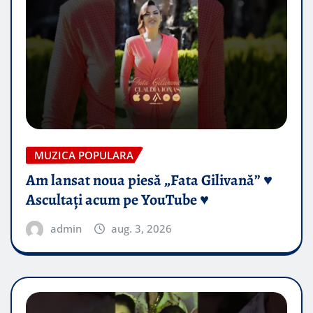
MUZICA POPULARA
Am lansat noua piesă „Fata Gilivană” ♥️
Ascultați acum pe YouTube ♥️
admin
aug. 3, 2026