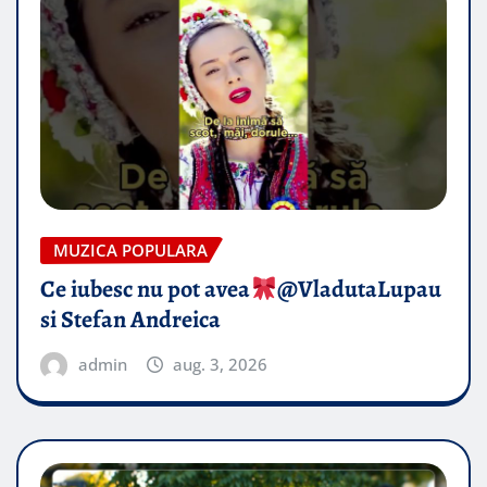
MUZICA POPULARA
Ce iubesc nu pot avea
​@VladutaLupau
si Stefan Andreica
admin
aug. 3, 2026