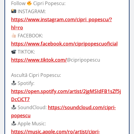
Follow
Cipri Popescu:
INSTAGRAM:
https://www.instagram.com/cipri_popescu/?
hl=ro
FACEBOOK:
https://www.facebook.com/cipripopescuoficial
TIKTOK:
https://www.tiktok.com/
@cipripopescu
Ascultă Cipri Popescu:
Spotify:
https://open.spotify.com/artist/2jgMSIdFB1sZf5j
DcCiCT7
SoundCloud:
https://soundcloud.com/cipri-
popescu
Apple Music:
https://music.apple.com/ro/artist/cipri-