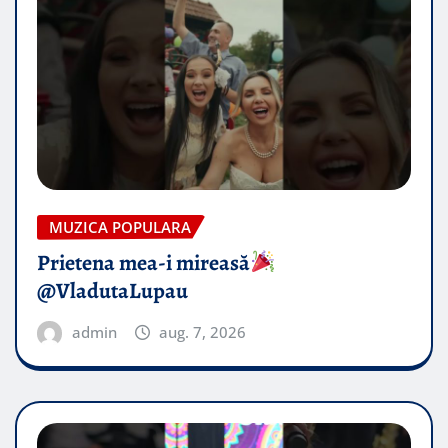
MUZICA POPULARA
Prietena mea-i mireasă​
@VladutaLupau
admin
aug. 7, 2026