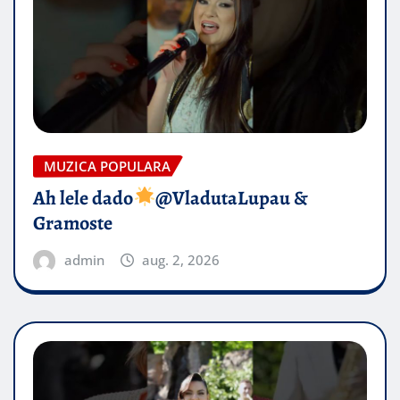
MUZICA POPULARA
Ah lele dado​
@VladutaLupau &
Gramoste
admin
aug. 2, 2026