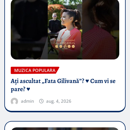
MUZICA POPULARA
Ați ascultat „Fata Gilivană”? ♥️ Cum vi se
pare? ♥️
admin
aug. 4, 2026