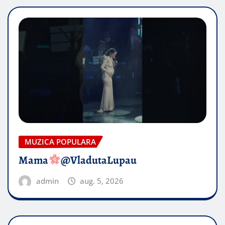
MUZICA POPULARA
Mama
@VladutaLupau
admin
aug. 5, 2026