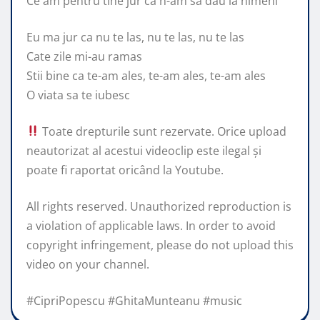
Ce am pentru tine jur ca n-am sa dau la nimeni
Eu ma jur ca nu te las, nu te las, nu te las
Cate zile mi-au ramas
Stii bine ca te-am ales, te-am ales, te-am ales
O viata sa te iubesc
Toate drepturile sunt rezervate. Orice upload
neautorizat al acestui videoclip este ilegal şi
poate fi raportat oricând la Youtube.
All rights reserved. Unauthorized reproduction is
a violation of applicable laws. In order to avoid
copyright infringement, please do not upload this
video on your channel.
#CipriPopescu #GhitaMunteanu #music