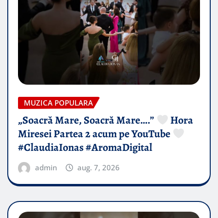
MUZICA POPULARA
„Soacră Mare, Soacră Mare….”
Hora
Miresei Partea 2 acum pe YouTube
#ClaudiaIonas #AromaDigital
admin
aug. 7, 2026