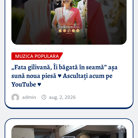
MUZICA POPULARA
„Fata gilivană, Îi băgată în seamă” așa
sună noua piesă ♥️ Ascultați acum pe
YouTube ♥️
admin
aug. 2, 2026