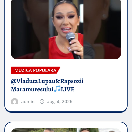
MUZICA POPULARA
@VladutaLupau&Rapsozii
Maramuresului
LIVE
admin
aug. 4, 2026