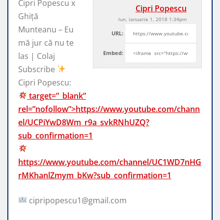
Cipri Popescu x
Cipri Popescu
Ghiță
lun, ianuarie 1, 2018 1:34pm
Munteanu – Eu
URL:
mă jur că nu te
Embed:
las | Colaj
Subscribe
Cipri Popescu:
target=”_blank”
rel=”nofollow”>https://www.youtube.com/chann
el/UCPiYwD8Wm_r9a_svkRNhUZQ?
sub_confirmation=1
https://www.youtube.com/channel/UC1WD7nHG
rMKhanlZmym_bKw?sub_confirmation=1
cipripopescu1@gmail.com