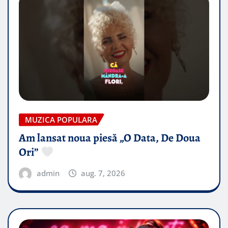
MUZICA POPULARA
Am lansat noua piesă „O Data, De Doua
Ori”
admin
aug. 7, 2026