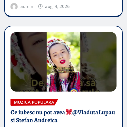
admin
aug. 4, 2026
MUZICA POPULARA
Ce iubesc nu pot avea
​@VladutaLupau
si Stefan Andreica