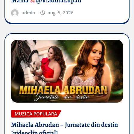
Mama
@VladutaLupau
admin
aug. 5, 2026
MUZICA POPULARA
Mihaela Abrudan – Jumatate din destin
[videoclip oficial]