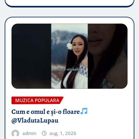
MUZICA POPULARA
Cum e omul e și-o floare
@VladutaLupau
admin
aug. 1, 2026