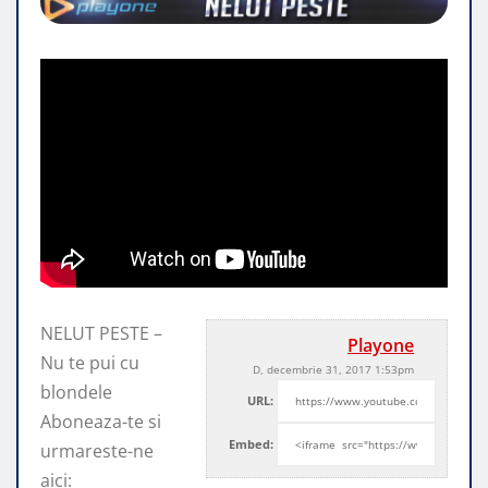
NELUT PESTE –
Playone
Nu te pui cu
D, decembrie 31, 2017 1:53pm
blondele
URL:
Aboneaza-te si
Embed:
urmareste-ne
aici: