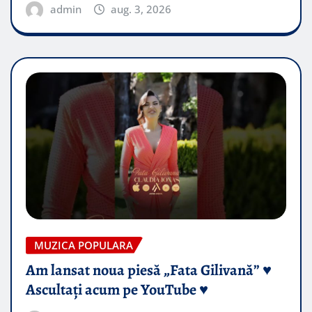
admin
aug. 3, 2026
MUZICA POPULARA
Am lansat noua piesă „Fata Gilivană” ♥️
Ascultați acum pe YouTube ♥️