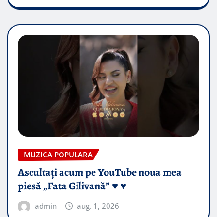
MUZICA POPULARA
Ascultați acum pe YouTube noua mea
piesă „Fata Gilivană” ♥️ ♥️
admin
aug. 1, 2026