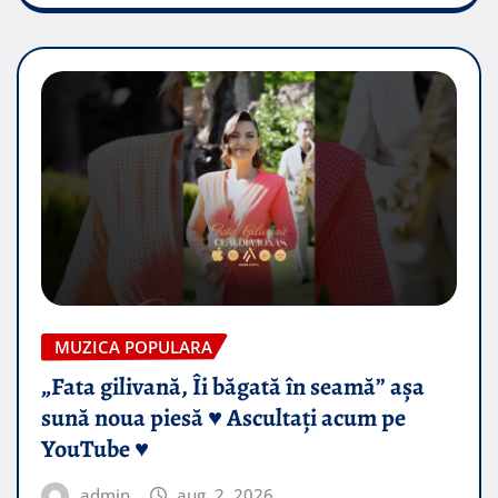
MUZICA POPULARA
„Fata gilivană, Îi băgată în seamă” așa
sună noua piesă ♥️ Ascultați acum pe
YouTube ♥️
admin
aug. 2, 2026