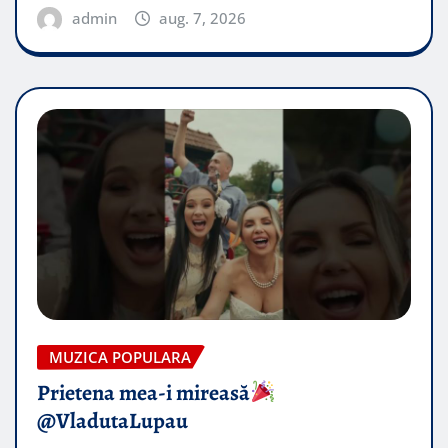
admin
aug. 7, 2026
MUZICA POPULARA
Prietena mea-i mireasă​
@VladutaLupau