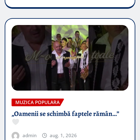
MUZICA POPULARA
„Oamenii se schimbă faptele rămân…”
admin
aug. 1, 2026