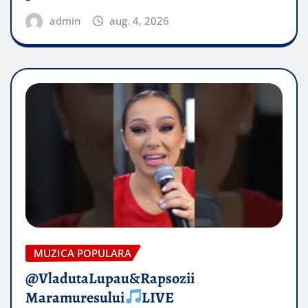
admin
aug. 4, 2026
MUZICA POPULARA
@VladutaLupau&Rapsozii
Maramuresului
LIVE