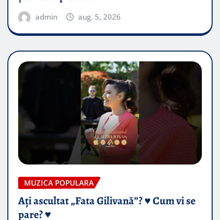
admin
aug. 5, 2026
MUZICA POPULARA
Ați ascultat „Fata Gilivană”? ♥️ Cum vi se
pare? ♥️