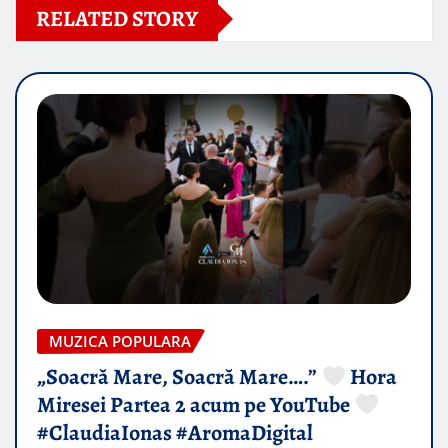
RELATED STORY
MUZICA POPULARA
„Soacră Mare, Soacră Mare….”
Hora
Miresei Partea 2 acum pe YouTube
#ClaudiaIonas #AromaDigital