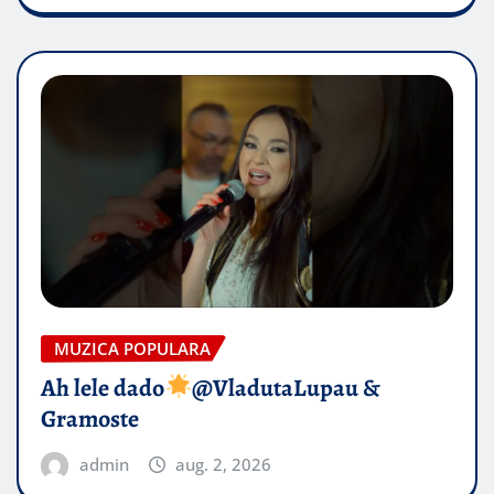
MUZICA POPULARA
Ah lele dado​
@VladutaLupau &
Gramoste
admin
aug. 2, 2026