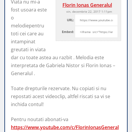
Viata nu mi-a
Florin Ionas Generalul
fost usoara este
vin, decembrie 22, 2017 1:11pm
o
URL:
melodiepentru
Embed:
toti cei care au
intampinat
greutati in viata
dar cu toate astea
au razbit . Melodia este
interpretata de Gabriela Nistor si Florin Ionas –
Generalul .
Toate drepturile rezervate. Nu copiati si nu
repostati acest videoclip, altfel riscati sa vi se
inchida contul!
Pentru noutati abonati-va
https://www.youtube.com/c/FlorinIonasGeneral