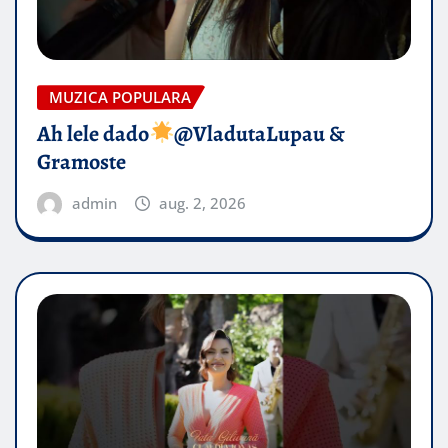
MUZICA POPULARA
Ah lele dado​
@VladutaLupau &
Gramoste
admin
aug. 2, 2026