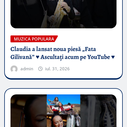
MUZICA POPULARA
Claudia a lansat noua piesă „Fata
Gilivană” ♥️ Ascultați acum pe YouTube ♥️
admin
iul. 31, 2026