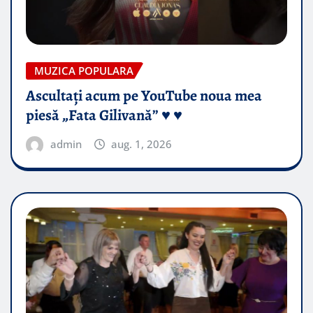
MUZICA POPULARA
Ascultați acum pe YouTube noua mea
piesă „Fata Gilivană” ♥️ ♥️
admin
aug. 1, 2026