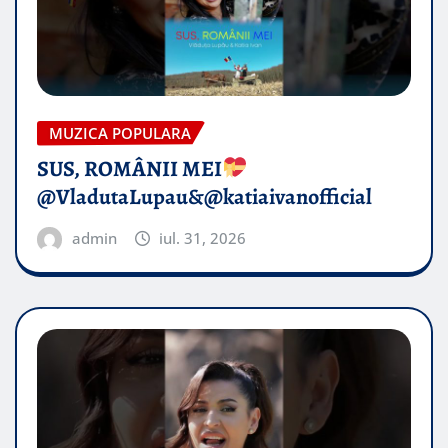
MUZICA POPULARA
SUS, ROMÂNII MEI
@VladutaLupau&@katiaivanofficial
admin
iul. 31, 2026