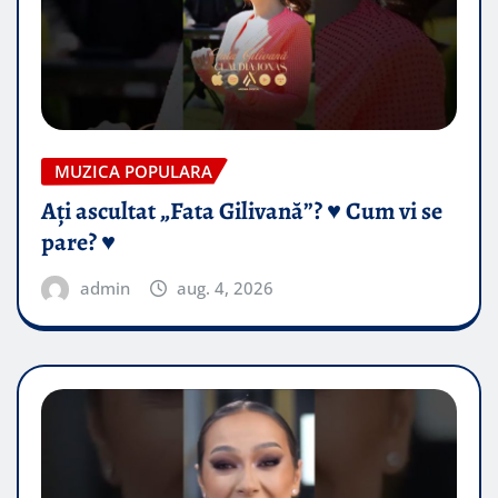
MUZICA POPULARA
Ați ascultat „Fata Gilivană”? ♥️ Cum vi se
pare? ♥️
admin
aug. 4, 2026