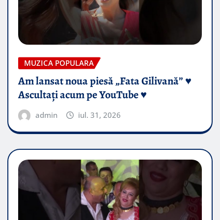
MUZICA POPULARA
Am lansat noua piesă „Fata Gilivană” ♥️
Ascultați acum pe YouTube ♥️
admin
iul. 31, 2026