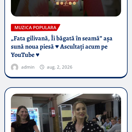
MUZICA POPULARA
„Fata gilivană, Îi băgată în seamă” așa
sună noua piesă ♥️ Ascultați acum pe
YouTube ♥️
admin
aug. 2, 2026