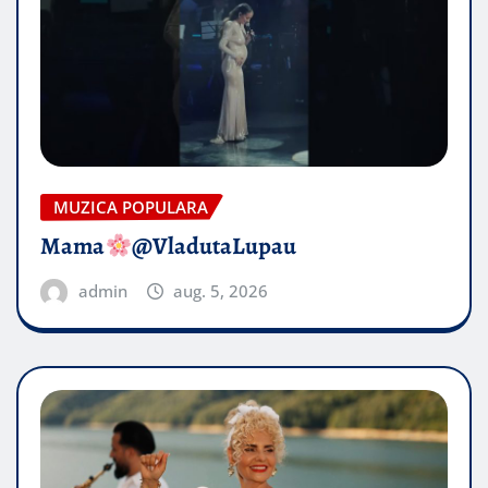
MUZICA POPULARA
Mama
@VladutaLupau
admin
aug. 5, 2026