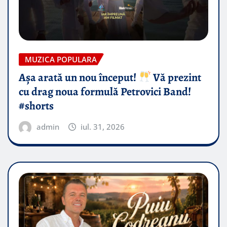
MUZICA POPULARA
Așa arată un nou început!
Vă prezint
cu drag noua formulă Petrovici Band!
#shorts
admin
iul. 31, 2026