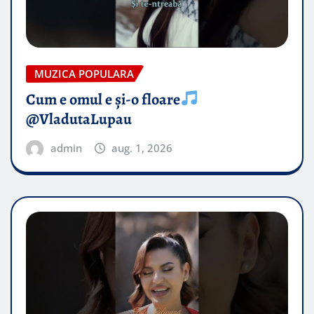
MUZICA POPULARA
Cum e omul e și-o floare
@VladutaLupau
admin
aug. 1, 2026