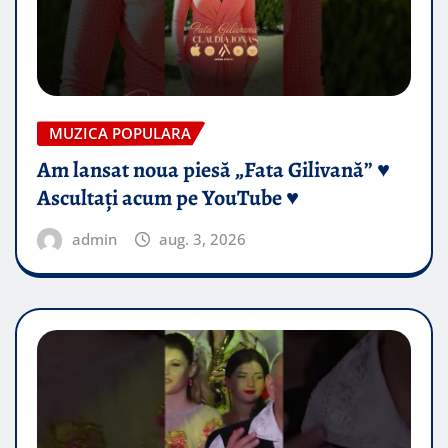
MUZICA POPULARA
Am lansat noua piesă „Fata Gilivană” ♥️
Ascultați acum pe YouTube ♥️
admin
aug. 3, 2026