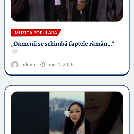
MUZICA POPULARA
„Oamenii se schimbă faptele rămân…”
admin
aug. 1, 2026