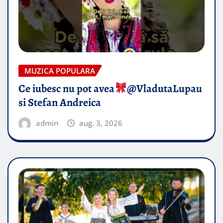
MUZICA POPULARA
Ce iubesc nu pot avea
​@VladutaLupau
si Stefan Andreica
admin
aug. 3, 2026