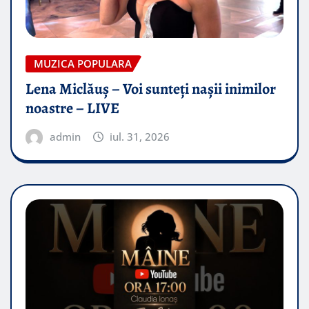
MUZICA POPULARA
Lena Miclăuș – Voi sunteți nașii inimilor
noastre – LIVE
admin
iul. 31, 2026